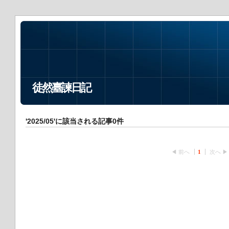
徒然臺諫日記
'2025/05'に該当される記事0件
◀ 前へ
1
次へ ▶