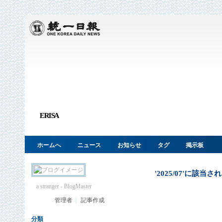
ERISA
ホームへ
ニュース
お知らせ
タグ
掲示板
'2025/07'
に該当され
a stranger
- BlogMaster
管理者
|
記事作成
分類