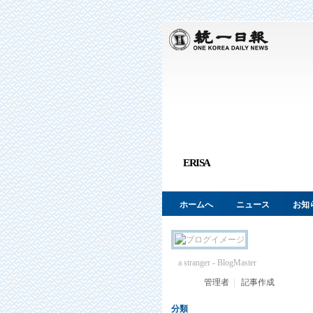
ERISA
ホームへ
ニュース
お知
a stranger
- BlogMaster
管理者
|
記事作成
分類