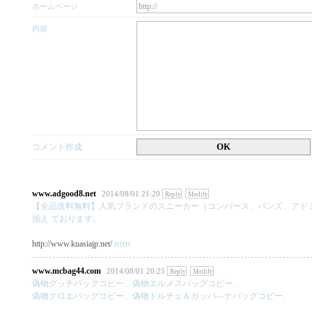
ホームページ
内容
OK
コメント作成
www.adgood8.net
2014/08/01 21:20
Reply
Modify
【全品送料無料】人気ブランドのスニーカー（コンバース、バンズ、アド
揃え ております。
http://www.kuasiajp.net/
rrrrrr
www.mcbag44.com
2014/08/01 20:25
Reply
Modify
偽物グッチバッグコピー、偽物エルメスバッグコピー、
偽物クロエバッグコピー、偽物ドルチェ＆ガッバ―ナバッグコピー、