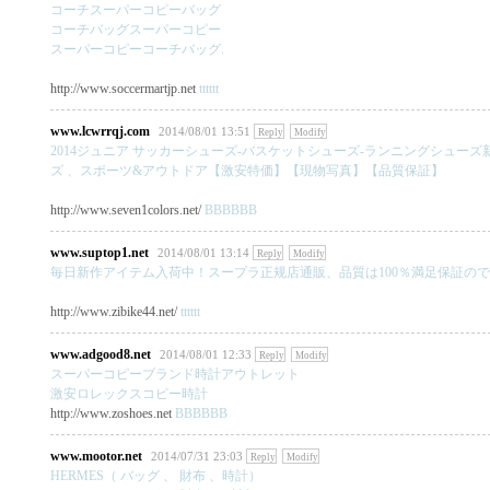
コーチスーパーコピーバッグ
コーチバッグスーパーコピー
スーパーコピーコーチバッグ.
http://www.soccermartjp.net
tttttt
www.lcwrrqj.com
2014/08/01 13:51
Reply
Modify
2014ジュニア サッカーシューズ-バスケットシューズ-ランニングシュー
ズ 、スポーツ&アウトドア【激安特価】【現物写真】【品質保証】
http://www.seven1colors.net/
BBBBBB
www.suptop1.net
2014/08/01 13:14
Reply
Modify
毎日新作アイテム入荷中！スープラ正规店通販、品質は100％満足保証ので
http://www.zibike44.net/
tttttt
www.adgood8.net
2014/08/01 12:33
Reply
Modify
スーパーコピーブランド時計アウトレット
激安ロレックスコピー時計
http://www.zoshoes.net
BBBBBB
www.mootor.net
2014/07/31 23:03
Reply
Modify
HERMES（ バッグ 、 財布 、時計）