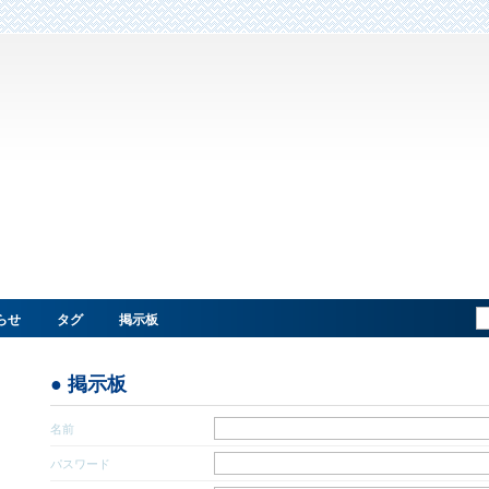
らせ
タグ
掲示板
● 掲示板
名前
パスワード