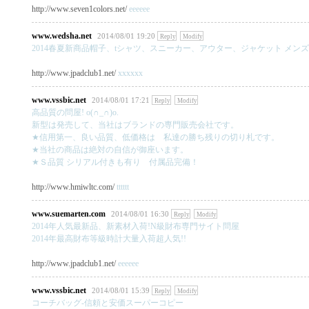
http://www.seven1colors.net/
eeeeee
www.wedsha.net
2014/08/01 19:20
Reply
Modify
2014春夏新商品帽子、tシャツ、スニーカー、アウター、ジャケット メン
http://www.jpadclub1.net/
xxxxxx
www.vssbic.net
2014/08/01 17:21
Reply
Modify
高品質の問屋! o(∩_∩)o.
新型は発売して、当社はブランドの専門販売会社です。
★信用第一、良い品質、低価格は 私達の勝ち残りの切り札です。
★当社の商品は絶対の自信が御座います。
★Ｓ品質 シリアル付きも有り 付属品完備！
http://www.hmiwltc.com/
tttttt
www.suemarten.com
2014/08/01 16:30
Reply
Modify
2014年人気最新品、新素材入荷!N級財布専門サイト問屋
2014年最高財布等級時計大量入荷超人気!!
http://www.jpadclub1.net/
eeeeee
www.vssbic.net
2014/08/01 15:39
Reply
Modify
コーチバッグ-信頼と安価スーパーコピー