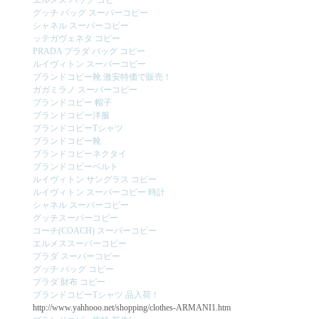
エルメス バッグ コピー
グッチ バッグ スーパーコピー
シャネル スーパーコピー
ッテガヴェネタ コピー
PRADA プラダ バッグ コピー
ルイヴィトン スーパーコピー
ブランドコピー靴 激安特価で販売！
ガガミラノ スーパーコピー
ブランドコピー 帽子
ブランドコピー洋服
ブランドコピーTシャツ
ブランドコピー靴
ブランドコピーネクタイ
ブランドコピーベルト
ルイヴィトン サングラス コピー
ルイヴィトン スーパーコピー 時計
シャネル スーパーコピー
グッチスーパーコピー
コーチ(COACH) スーパーコピー
エルメススーパーコピー
プラダ スーパーコピー
グッチ バッグ コピー
プラダ 財布 コピー
ブランドコピーTシャツ 品入荷！
http://www.yahhooo.net/shopping/clothes-ARMANI1.htm