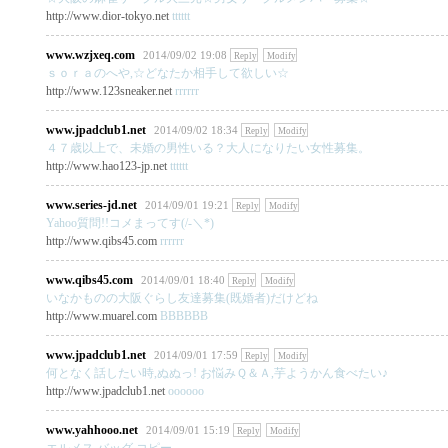
http://www.dior-tokyo.net
tttttt
www.wzjxeq.com
2014/09/02 19:08
Reply
Modify
ｓｏｒａのへや,☆どなたか相手して欲しい☆
http://www.123sneaker.net
rrrrrr
www.jpadclub1.net
2014/09/02 18:34
Reply
Modify
４７歳以上で、未婚の男性いる？大人になりたい女性募集。
http://www.hao123-jp.net
tttttt
www.series-jd.net
2014/09/01 19:21
Reply
Modify
Yahoo質問!!コメまってす(/-＼*)
http://www.qibs45.com
rrrrrr
www.qibs45.com
2014/09/01 18:40
Reply
Modify
いなかものの大阪ぐらし友達募集(既婚者)だけどね
http://www.muarel.com
BBBBBB
www.jpadclub1.net
2014/09/01 17:59
Reply
Modify
何となく話したい時,ぬぬっ! お悩みＱ＆Ａ,芋ようかん食べたい♪
http://www.jpadclub1.net
oooooo
www.yahhooo.net
2014/09/01 15:19
Reply
Modify