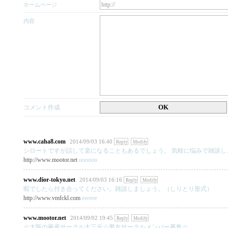
ホームページ
内容
OK
コメント作成
www.caha8.com
2014/09/03 16:40
Reply
Modify
シロートですが話して楽になることもあるでしょう。 気軽に悩みで雑談し
http://www.mootor.net
oooooo
www.dior-tokyo.net
2014/09/03 16:16
Reply
Modify
暇でしたら付き合ってください。雑談しましょう。（しりとり形式）
http://www.vmfckl.com
eeeeee
www.mootor.net
2014/09/02 19:45
Reply
Modify
☆大阪の麻雀サークル大三元☆男女サークルメンバー募集☆