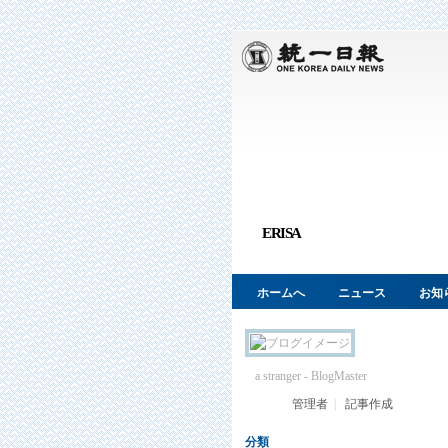
ERISA
ホームへ
ニュース
お知
a stranger
- BlogMaster
管理者
|
記事作成
分類