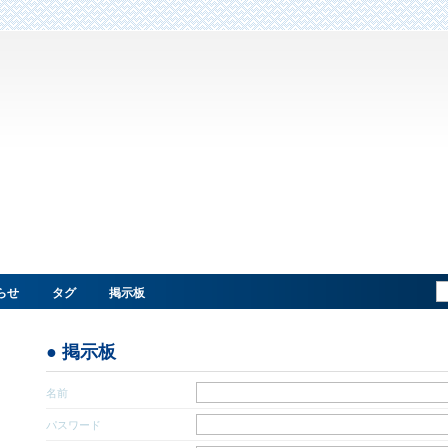
らせ
タグ
掲示板
● 掲示板
名前
パスワード