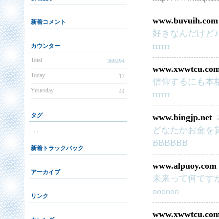
www.buvuih.com
新着コメント
好きなんだけど♪～○○
rrrrrr
カウンター
Total
369294
www.xwwtcu.co
Today
17
信仰するにも本格的に
Yesterday
44
rrrrrr
タグ
www.bingjp.net
どなたかお金を貸してく
. .
BBBBBB
新着トラックバック
www.alpuoy.com
アーカイブ
未来って何ですか?htt
oooooo
リンク
www.xwwtcu.co