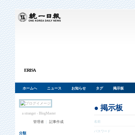
ERISA
ホームへ
ニュース
お知らせ
タグ
掲示板
● 掲示板
a stranger
- BlogMaster
管理者
|
記事作成
名前
パスワード
分類