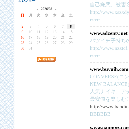
カレンダー
自己嫌悪、被害
«
2026/08
»
http://www.xszxd
日
月
火
水
木
金
土
rrrrrr
1
2
3
4
5
6
7
8
9
10
11
12
13
14
15
www.adzentv.net
16
17
18
19
20
21
22
バツイチ子持ち
23
24
25
26
27
28
29
http://www.nzztcf
30
31
rrrrrr
www.buvuih.com
CONVERSE(コ
NEW BALANC
人気ナイキ、ア
最安値を楽しむ
http://www.bandit-
BBBBBB
www.oaumxz.co