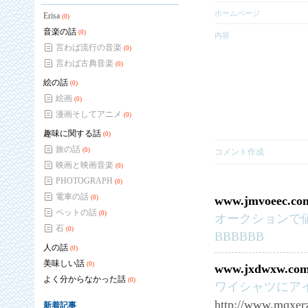
ホームページ
Erisa
(0)
音楽の話
(0)
内容
言わば流行の音楽
(0)
言わば古典音楽
(0)
絵の話
(0)
絵画
(0)
漫画そしてアニメ
(0)
趣味に関する話
(0)
旅の話
(0)
コメント作成
映画と映画音楽
(0)
PHOTOGRAPH
(0)
電車の話
(0)
www.jmvoeec.co
ペットの話
(0)
オークションで値段があ
石
(0)
BBBBBB
人の話
(0)
美味しい話
(0)
www.jxdwxw.co
よく分からなかった話
(0)
ワイシャツにア
http://www.mqxer
新着記事