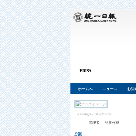
ERISA
ホームへ
ニュース
お知
a stranger
- BlogMaster
管理者
|
記事作成
分類