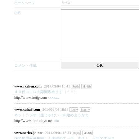
ホームページ
内容
OK
コメント作成
www.rxrhen.com
2014/09/04 16:41
Reply
Modify
４０代ココロの隙間埋めます（＾＾）
http://www.froijp.com
xxxxxx
www.caha8.com
2014/09/04 16:16
Reply
Modify
ネットラジオ（生じゃない）を始めようかと
http://www.dior-tokyo.net
tttttt
www.series-jd.net
2014/09/04 15:53
Reply
Modify
捨て猫里親募集中！！夫婦のエッチ…皆さん、元気ですか？