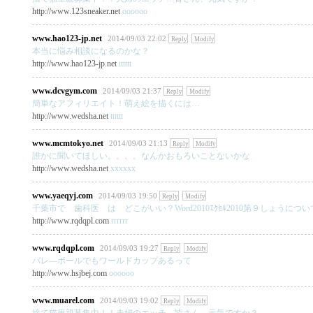
http://www.123sneaker.net
oooooo
www.hao123-jp.net
2014/09/03 22:02
Reply
Modify
本当に悩み相談になるのかな？
http://www.hao123-jp.net
tttttt
www.dcvgym.com
2014/09/03 21:37
Reply
Modify
簡単なアフィリエイト！萌え絵を描くには…
http://www.wedsha.net
tttttt
www.mcmtokyo.net
2014/09/03 21:13
Reply
Modify
誰かに聞いてほしい。。。。なんかおもろいことないかな
http://www.wedsha.net
xxxxxx
www.yaeqyj.com
2014/09/03 19:50
Reply
Modify
千葉市で 歯科医 は どこがいい？Word2010ｴｸｾﾙ2010第９しょうについ
http://www.rqdqpl.com
rrrrrr
www.rqdqpl.com
2014/09/03 19:27
Reply
Modify
バレ―ボールでもワールドカップあるって
http://www.hsjbej.com
oooooo
www.muarel.com
2014/09/03 19:02
Reply
Modify