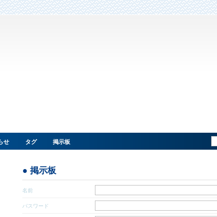
らせ
タグ
掲示板
● 掲示板
名前
パスワード