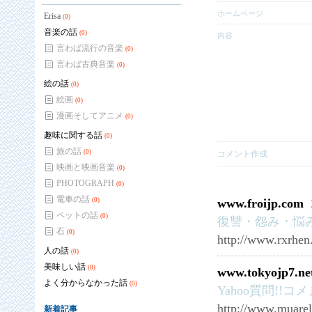
ホームページ
Erisa
(0)
音楽の話
(0)
内容
言わば流行の音楽
(0)
言わば古典音楽
(0)
絵の話
(0)
絵画
(0)
漫画そしてアニメ
(0)
趣味に関する話
(0)
旅の話
(0)
コメント作成
映画と映画音楽
(0)
PHOTOGRAPH
(0)
電車の話
(0)
www.froijp.com
ペットの話
(0)
復讐・怨み・悩
石
(0)
http://www.rxrhe
人の話
(0)
美味しい話
(0)
www.tokyojp7.ne
よく分からなかった話
(0)
Yahoo質問!!コメ
http://www.muare
新着記事