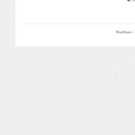
◀ Pr
BlogMaster
’s