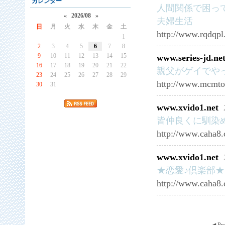
カレンダー
人間関係で困っ
«
2026/08
»
夫婦生活
日
月
火
水
木
金
土
http://www.rqdqp
1
2
3
4
5
6
7
8
9
10
11
12
13
14
15
www.series-jd.ne
16
17
18
19
20
21
22
親父がゲイでや
23
24
25
26
27
28
29
http://www.mcmto
30
31
www.xvido1.net
皆仲良くに馴染
http://www.caha8
www.xvido1.net
★恋愛♪倶楽部
http://www.caha8