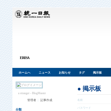
ERISA
ホームへ
ニュース
お知らせ
タグ
掲示板
● 掲示板
a stranger
- BlogMaster
管理者
|
記事作成
名前
パスワード
分類