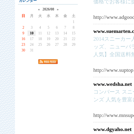
カレンダー
価格でお客様に
«
2026/08
»
日
月
火
水
木
金
土
http://www.adgood
1
2
3
4
5
6
7
8
www.suemarten.
9
10
11
12
13
14
15
2014スニーカ
16
17
18
19
20
21
22
23
24
25
26
27
28
29
ッズ、ニューバ
30
31
人気】全国送料
http://www.suptop
www.wedsha.net
コンバース スニ
ンズ 人気を豊富
http://www.mnsup
www.dgyaho.net