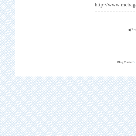
http://www.mcba
◀ Pr
BlogMaster
’s