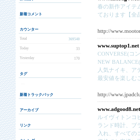
春の新作アイテ
ております【全
新着コメント
カウンター
http://www.mootor
Total
369540
www.suptop1.net
Today
33
CONVERSE(コ
Yesterday
170
NEW BALANC
人気ナイキ、ア
タグ
最安値を楽しむ
. .
http://www.jpadcl
新着トラックバック
www.adgood8.ne
アーカイブ
ルイヴィトンコピ
ランド時計、ブ
リンク
入れ、すべての