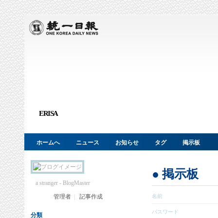
ERISA
ホームへ
ニュース
お知らせ
タグ
掲示板
● 掲示板
a stranger
- BlogMaster
管理者
|
記事作成
名前
パスワード
分類