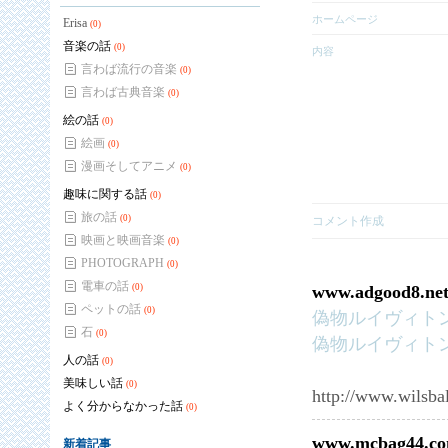
ホームページ
Erisa
(0)
音楽の話
(0)
内容
言わば流行の音楽
(0)
言わば古典音楽
(0)
絵の話
(0)
絵画
(0)
漫画そしてアニメ
(0)
趣味に関する話
(0)
旅の話
(0)
コメント作成
映画と映画音楽
(0)
PHOTOGRAPH
(0)
電車の話
(0)
www.adgood8.ne
ペットの話
(0)
偽物ルイヴィト
石
(0)
偽物ルイヴィト
人の話
(0)
美味しい話
(0)
http://www.wilsbal
よく分からなかった話
(0)
www.mcbag44.c
新着記事