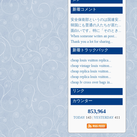
新着コメント
安全保衛部というのは国連安...
韓国にも普通の人たちが居た...
面白いです。特に「そのとき...
When someone writes an post...
Thank you a lot for sharing...
新着トラックバック
cheap louis vuitton replica...
cheap vintage louis vuitton...
cheap replica louis vuitton...
cheap replica louis vuitton...
cheap lv cross over bags in...
リンク
カウンター
853,964
TODAY
143
| YESTERDAY
411