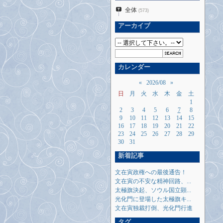
全体
(573)
アーカイブ
カレンダー
«
2026/08
»
日
月
火
水
木
金
土
1
2
3
4
5
6
7
8
9
10
11
12
13
14
15
16
17
18
19
20
21
22
23
24
25
26
27
28
29
30
31
新着記事
文在寅政権への最後通告！
文在寅の不安な精神回路、...
太極旗決起、ソウル国立顕...
光化門に登場した太極旗キ...
文在寅独裁打倒、光化門行進
タグ