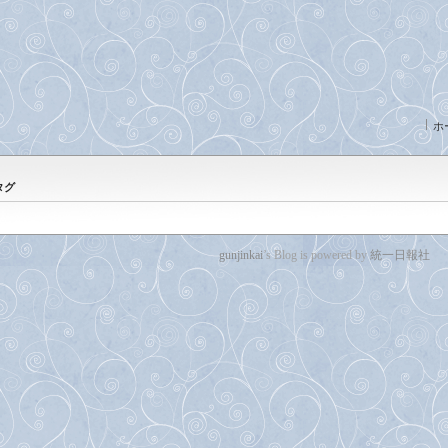
ホ
タグ
gunjinkai
’s Blog is powered by
統一日報社