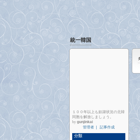
統一韓国
１００年以上も奴隷状況の北韓
同胞を解放しましょう。
by
gunjinkai
管理者
|
記事作成
分類