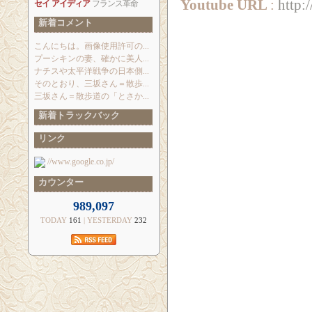
Youtube URL
:
http
セイ
アイディア
フランス革命
新着コメント
こんにちは。画像使用許可の...
プーシキンの妻、確かに美人...
ナチスや太平洋戦争の日本側...
そのとおり、三坂さん＝散歩...
三坂さん＝散歩道の「とさか...
新着トラックバック
リンク
//www.google.co.jp/
カウンター
989,097
TODAY
161
| YESTERDAY
232