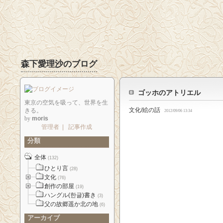
森下愛理沙のブログ
ゴッホのアトリエル
東京の空気を吸って、世界を生
文化/絵の話
きる。
2012/09/06 13:34
by
moris
管理者
|
記事作成
分類
全体
(132)
ひとり言
(28)
文化
(76)
創作の部屋
(19)
ハングル(한글)書き
(3)
父の故郷遥か北の地
(6)
アーカイブ