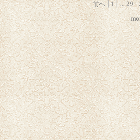
1
...
29
前へ
mor