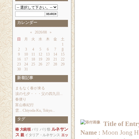
カレンダー
«
2026/08
»
日
月
火
水
木
金
土
1
2
3
4
5
6
7
8
9
10
11
12
13
14
15
16
17
18
19
20
21
22
23
24
25
26
27
28
29
30
31
新着記事
まもなく春が来る
涙の七夕・・・父の四九日...
春便り
富山春紀行
雲... Chiyoda-Ku, Tokyo...
タグ
Title of Entr
ルネサン
椿
大統領
パリ
パリ祭
Name :
Moon Jong H
ス
親
イタリア・ルネサンス
エッ