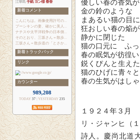
優しい春の香気が
江華島
手紙
ヨン様
春香
金の鈴のような
新着コメント
まあるい猫の目
こんにちは。画像使用許可の...
プーシキンの妻、確かに美人...
狂おしい春の焔
ナチスや太平洋戦争の日本側...
静かに閉じた
そのとおり、三坂さん＝散歩...
三坂さん＝散歩道の「とさか...
猫の口元に ふ
新着トラックバック
春の眠気が彷徨い
リンク
鋭くぴんと生え
猫のひげに青々と
//www.google.co.jp/
春の生気がはし
カウンター
989,208
TODAY
37
| YESTERDAY
235
１９２４年３月
リ・ジャンヒ（１
詩人。慶尚北道