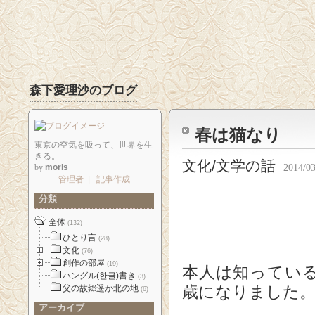
森下愛理沙のブログ
春は猫なり
東京の空気を吸って、世界を生
きる。
文化/文学の話
by
moris
2014/03
管理者
|
記事作成
分類
全体
(132)
ひとり言
(28)
文化
(76)
創作の部屋
(19)
本人は知ってい
ハングル(한글)書き
(3)
父の故郷遥か北の地
歳になりました
(6)
アーカイブ