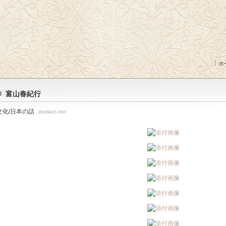
ホ
富山春紀行
文化/日本の話
2015/04/15 19:07