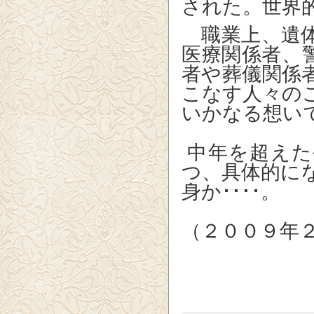
された。世界
職業上、遺体
医療関係者、
者や葬儀関係
こなす人々の
いかなる想い
中年を超えた
つ、具体的に
身か････。
（２００９年
お