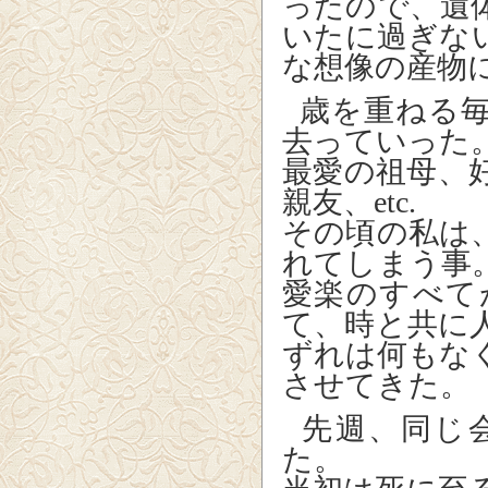
ったので、遺
いたに過ぎな
な想像の産
歳を重ねる毎
去っていった
最愛の祖母、
親友、etc.
その頃の私は
れてしまう事
愛楽のすべて
て、時と共に
ずれは何もな
させてきた。
先週、同じ
た。