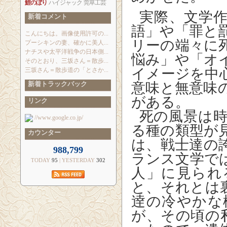
鯉のぼり
ハイジャック
莞草工芸
実際、文学作
新着コメント
語」や「罪と
こんにちは。画像使用許可の...
リーの端々に
プーシキンの妻、確かに美人...
ナチスや太平洋戦争の日本側...
悩み」や「オ
そのとおり、三坂さん＝散歩...
イメージを中
三坂さん＝散歩道の「とさか...
新着トラックバック
意味と無意味
がある。
リンク
死の風景は時
//www.google.co.jp/
る種の類型が
カウンター
は、戦士達の
988,799
ランス文学で
TODAY
95
| YESTERDAY
302
人」に見られ
と、それとは
逹の冷やかな
が、その頃の