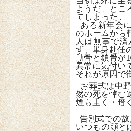
当初は死に至
ようだ。とこ
てしまった。
ある新年会に
のホームから
人は無事で済
ず、単身赴任
肋骨と鎖骨が1
異常に気付い
それが原因で
お葬式は中野
然の死を悼む
煙も重く・暗
告別式での
いつもの顔と