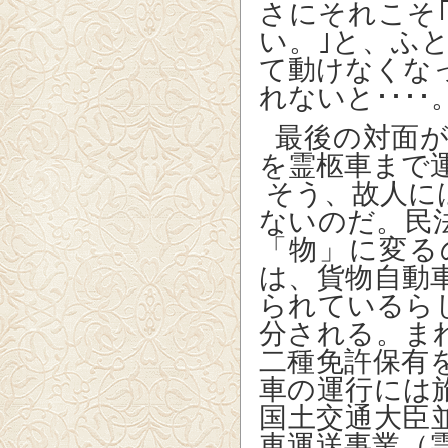
さにそれこそ
い。｣と、ふ
て動けなくな
れないと････
最後の対面が
を霊柩車まで
そう、故人に
ないのだ。民
「物」に変る
は、貨物自動
られているら
分される。ま
二種免許保有
車の運行には
国土交通大臣
車運送事業（