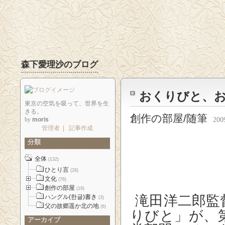
森下愛理沙のブログ
おくりびと、
東京の空気を吸って、世界を生
きる。
創作の部屋/随筆
by
moris
200
管理者
|
記事作成
分類
全体
(132)
ひとり言
(28)
文化
(76)
創作の部屋
(19)
滝田洋二郎監
ハングル(한글)書き
(3)
父の故郷遥か北の地
(6)
りびと」が、
アーカイブ