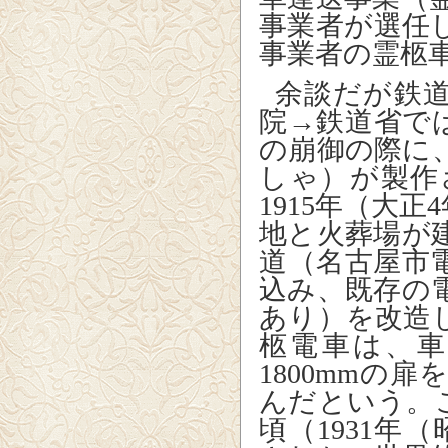
事業者が選任
事業者の霊柩
余談だが鉄道
院→鉄道省で
の崩御の際に
しゃ）が製作
1915年（大
地と火葬場が
道（名古屋市
込み、既存の
あり）を改造
柩電車は、
1800mmの
んだという。こ
頃（1931年