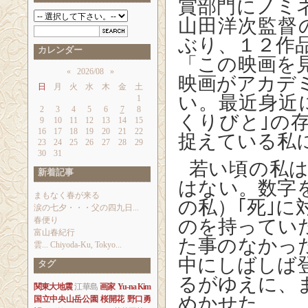
賞部門にノミ
山田洋次監督の
ぶり、１２作
カレンダー
「この映画を
«
2026/08
»
映画がアカデ
日
月
火
水
木
金
土
い。最近身近
1
2
3
4
5
6
7
8
くりびと｣の
9
10
11
12
13
14
15
16
17
18
19
20
21
22
捉えている私
23
24
25
26
27
28
29
30
31
若い頃の私は
新着記事
はない。数字
まもなく春が来る
の私）｢死｣
涙の七夕・・・父の四九日...
春便り
のを持ってい
富山春紀行
た事のなかっ
雲... Chiyoda-Ku, Tokyo...
中にしばしば
タグ
るがゆえに、
関東大地震
江華島
画家
Yu-na Kim
めかせた。
国立中央山岳公園
桜開花
野口勇