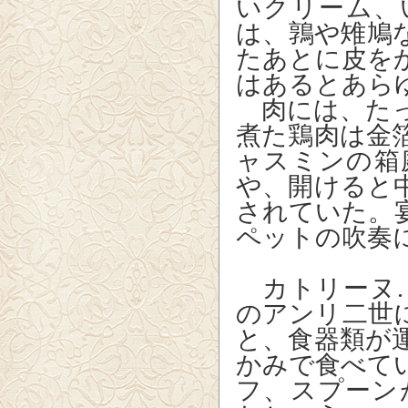
いクリーム、
は、鶉や雉鳩
たあとに皮を
はあるとあら
肉には、たっ
煮た鶏肉は金
ャスミンの箱
や、開けると
されていた。
ペットの吹奏
カトリーヌ.
のアンリ二世
と、食器類が
かみで食べて
フ、スプーン