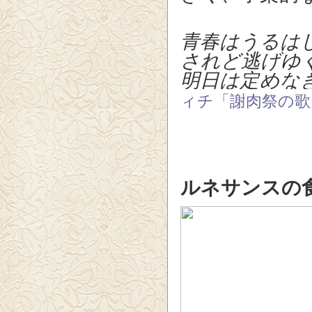
青春はうる
されど逃げゆ
明日は定めな
ィチ「謝肉祭の歌
ルネサンスの