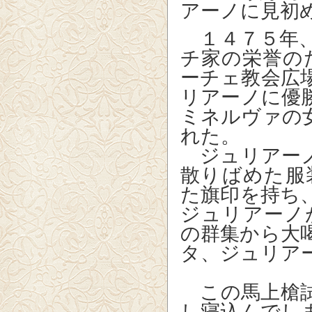
アーノ
に見初
１４７５年、
チ家の栄誉の
ーチェ教会広
リアーノに優
ミネルヴァの
れた。
ジュリアーノ
散りばめた服
た旗印を持ち
ジュリアーノ
の群集から大
タ、ジュリア
この馬上槍試
し寝込んでし