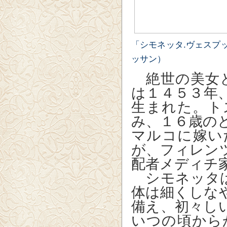
「シモネッタ.ヴェスプ
ッサン）
絶世の美女と
は１４５３年
生まれた。ト
み、１６歳の
マルコに嫁い
が、フィレン
配者メディチ
シモネッタは
体は細くしな
備え、初々し
いつの頃から