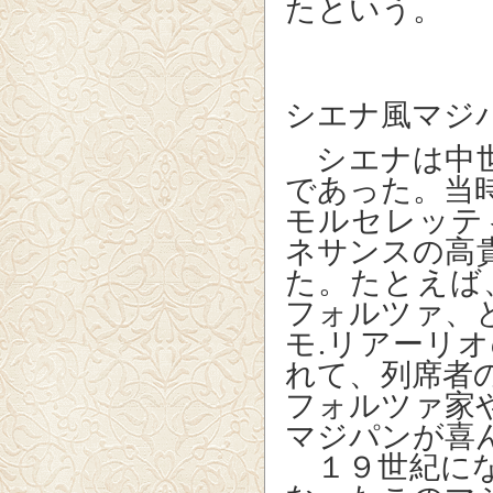
たという。
シエナ風マジ
シエナは中世
であった。当
モルセレッテ
ネサンスの高
た。たとえば
フォルツァ、
モ.リアーリ
れて、列席者
フォルツァ家
マジパンが喜
１９世紀にな