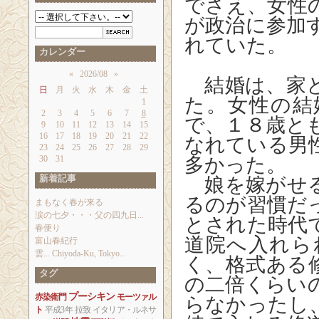
でさえ、女性
が政治に参加
れていた。
カレンダー
«
2026/08
»
結婚は、家と
日
月
火
水
木
金
土
た。女性の結
1
2
3
4
5
6
7
8
で、１８歳と
9
10
11
12
13
14
15
16
17
18
19
20
21
22
なれている男
23
24
25
26
27
28
29
30
31
多かった。
新着記事
娘を嫁がせる
るのが習慣だ
まもなく春が来る
涙の七夕・・・父の四九日...
とされた時代
春便り
道院へ入れら
富山春紀行
雲... Chiyoda-Ku, Tokyo...
く、格式ある
タグ
の二倍くらい
プーシキン
赤染衛門
モーツァル
らなかったし
ト
平成3年
拉致
イタリア・ルネサ