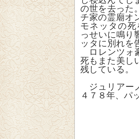
の世を去った
チ家の霊廟オ
モネッタの死
っせいに鳴り
ッタに別れを
ロレンツォ豪
死もまた美し
残している。
ジュリアーノ
４７８年、パ