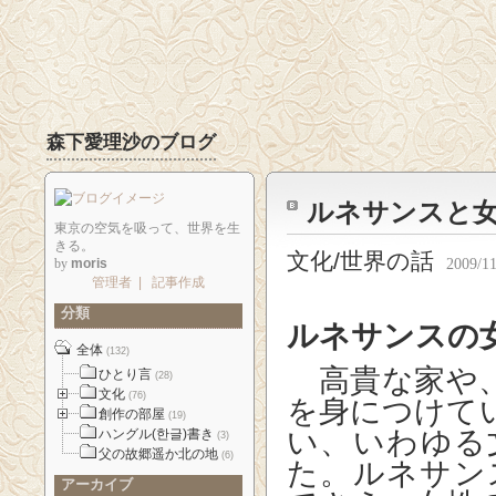
森下愛理沙のブログ
ルネサンスと女
東京の空気を吸って、世界を生
きる。
文化/世界の話
by
moris
2009/11
管理者
|
記事作成
分類
ルネサンスの
全体
(132)
高貴な家や、
ひとり言
(28)
文化
(76)
を身につけて
創作の部屋
(19)
い、いわゆる
ハングル(한글)書き
(3)
父の故郷遥か北の地
(6)
た。ルネサン
アーカイブ