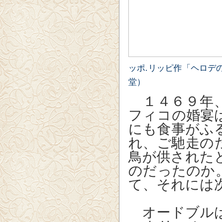
ッポ.リッピ作「ヘロデ
堂）
１４６９年、
フィコの婚宴
にも食事がふ
れ、ご馳走の
鳥が供された
のだったのか
て、それには
オードブルは