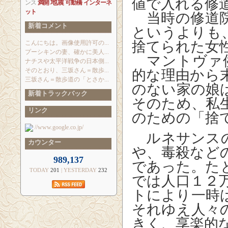
値で入れる修
地震
ンス
満開
可動橋
インターネ
ット
当時の修道院
新着コメント
というよりも
捨てられた女
こんにちは。画像使用許可の...
プーシキンの妻、確かに美人...
マントヴァ侯
ナチスや太平洋戦争の日本側...
そのとおり、三坂さん＝散歩...
的な理由から
三坂さん＝散歩道の「とさか...
のない家の娘
新着トラックバック
そのため、私
リンク
のための「捨
//www.google.co.jp/
ルネサンスの
カウンター
や、毒殺など
989,137
であった。た
TODAY
201
| YESTERDAY
232
では人口１２
トにより一時
それゆえ人々
きく、享楽的