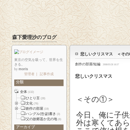
森下愛理沙のブログ
悲しいクリスマス ＜その
東京の空気を吸って、世界を生
創作の部屋/短編
きる。
2008/05/28 16:57
by
moris
管理者
|
記事作成
悲しいクリスマス
分類
全体
(132)
＜その①＞
ひとり言
(28)
文化
(76)
創作の部屋
(19)
今日、俺に子供
ハングル(한글)書き
(3)
父の故郷遥か北の地
(6)
外は寒くてあ
アーカイブ