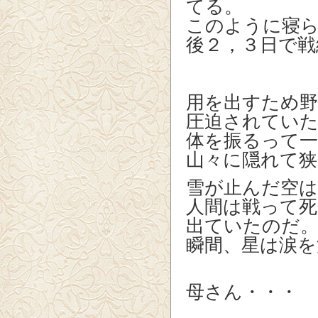
てる。
このように寝
後２，３日で戦
用を出すため野
圧迫されてい
体を振るって一
山々に隠れて
雪が止んだ空は
人間は戦って
出ていたのだ
瞬間、星は涙を
母さん・・・ 