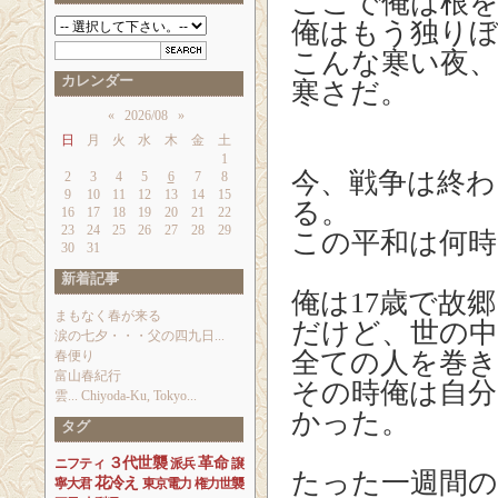
ここで俺は根
俺はもう独り
こんな寒い夜、
カレンダー
寒さだ。
«
2026/08
»
日
月
火
水
木
金
土
1
今、戦争は終わ
2
3
4
5
6
7
8
9
10
11
12
13
14
15
る。
16
17
18
19
20
21
22
23
24
25
26
27
28
29
この平和は何
30
31
新着記事
俺は17歳で故
まもなく春が来る
だけど、世の中
涙の七夕・・・父の四九日...
全ての人を巻き
春便り
富山春紀行
その時俺は自分
雲... Chiyoda-Ku, Tokyo...
かった。
タグ
３代世襲
革命
ニフティ
派兵
譲
たった一週間の
花冷え
寧大君
東京電力
権力世襲