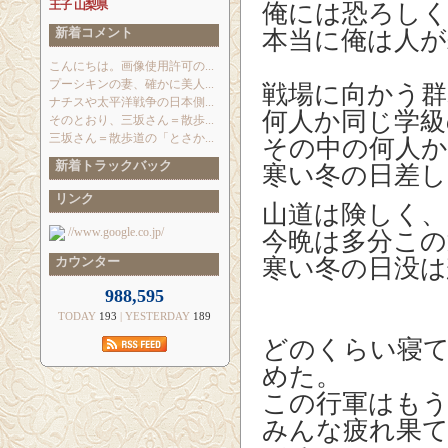
王子
山梨県
俺には恐ろし
新着コメント
本当に俺は人が
こんにちは。画像使用許可の...
プーシキンの妻、確かに美人...
戦場に向かう
ナチスや太平洋戦争の日本側...
何人か同じ学級
そのとおり、三坂さん＝散歩...
三坂さん＝散歩道の「とさか...
その中の何人か
新着トラックバック
寒い冬の日差し
リンク
山道は険しく
//www.google.co.jp/
今晩は多分この
寒い冬の日没
カウンター
988,595
TODAY
193
| YESTERDAY
189
どのくらい寝
めた。
この行軍はもう
みんな疲れ果