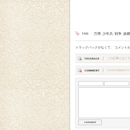
万博
,
少年兵
,
戦争
,
故
トラックバックがなくて
、
コメント
この記事にはト
YOUR COMMENT IS T