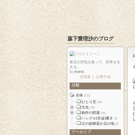
森下愛理沙のブログ
東京の空気を吸って、世界を生
きる。
by
moris
管理者
|
記事作成
分類
全体
(132)
ひとり言
(28)
文化
(76)
創作の部屋
(19)
ハングル(한글)書き
(3)
父の故郷遥か北の地
(6)
アーカイブ