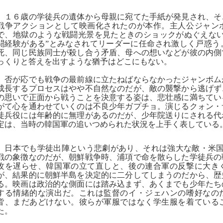
１６歳の学徒兵の遺体から母親に宛てた手紙が発見され、そ
戦争アクションとして映画化されたのが本作。主人公ジャン
で、地獄のような戦闘光景を見たときのショックがぬぐえない
闘経験がある”とみなされてリーダーに任命され激しく戸惑う
死、同じ民族同士が殺し合う矛盾、母への想いなどが彼の内側
っくりと答えを出すような猶予はどこにもない。
否が応でも戦争の最前線に立たねばならなかったジャンボム
成長するプロセスはやや不自然なのだが、敵の襲撃から逃げず
の思いで正面から戦うことを決意する姿は、悲壮感に満ちてい
がて心を通わせていくのは不良少年ガプチョ。演じるクォン・
徒兵役には年齢的に無理があるのだが、少年院送りにされる代
定は、当時の韓国軍の追いつめられた状況を上手く表している
日本でも学徒出陣という悲劇があり、それは強大な敵・米国
戦の象徴なのだが、朝鮮戦争時、浦項で命を散らした学徒兵の
攻を遅らせ、韓国軍の立て直しと、後の連合軍の反撃に大き
が、結果的に朝鮮半島を決定的に二分してしまうのだから、歴
る。映画は政治的な側面には踏み込まず、あくまでも少年たち
する情緒的な演出だ。これは監督のイ・ジェハンの嗜好なの
皆、まだあどけない。彼らが軍服ではなく学生服を着ている
た。