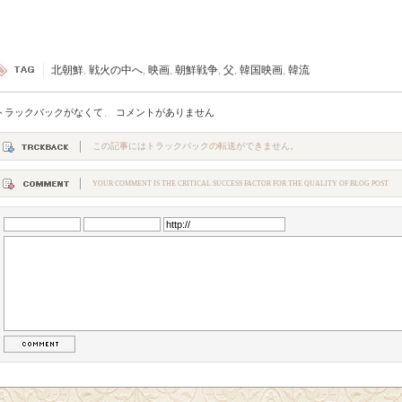
北朝鮮
,
戦火の中へ
,
映画
,
朝鮮戦争
,
父
,
韓国映画
,
韓流
トラックバックがなくて
、
コメントがありません
この記事にはトラックバックの転送ができません。
YOUR COMMENT IS THE CRITICAL SUCCESS FACTOR FOR THE QUALITY OF BLOG POST