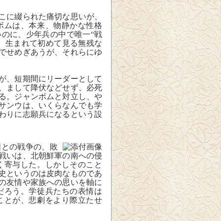
こに綴られた痛切な思いが、
ボムは、本来、物静かな性格
のに、少年兵の中で唯一“戦
。生まれて初めて見る無残な
でせめぎあうが、それらにゆ
が、短期間にリーダーとして
、まして降伏などせず、必死
る。ジャンボムと対立し、や
サンウは、いくらなんでも学
わりに志願兵になるという設
。
との戦争の、敗
戦いは、北朝鮮軍の南への侵
く寄与した。しかしそのこと
史というのは皮肉なものであ
の友情や家族への思いを軸に
だろう。学徒兵たちの表情は
ことが、悲劇をより際立たせ