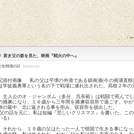
ホ
若き父の姿を見た、映画『戦火の中へ』
文化/韓国の話
2011/02/21 14:42
私の父は平壌の外港である鎮南浦(今の南浦直轄
は学徒義勇軍という名の下で戦場に連れ出された。高校２年の
主人公のオ・ジャンボム（多分、呉長範）は戦闘で死んでしま
の捕虜になり、１６歳から三年間を捕虜収容所で過ごす。やが
渉の最中、北に返される事を拒み、収容所を脱出した。
(父の話を元に、私は短編『悲しいクリスマス』を書いた。こ
いる)
それから、１９歳の父はたった一人で韓国で生きる事になっ