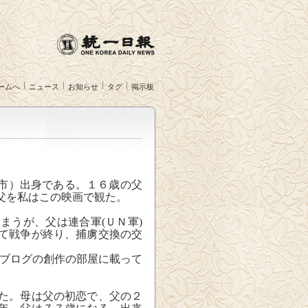
ームへ
ニュース
お知らせ
タグ
掲示板
市）出身である。１６
歳の父
父を私はこの映画で観た。
うが、父は連合軍(ＵＮ軍)
て戦争が終り、捕虜交換の交
のブログの創作の部屋に載って
た。母は父の初恋で、父の２