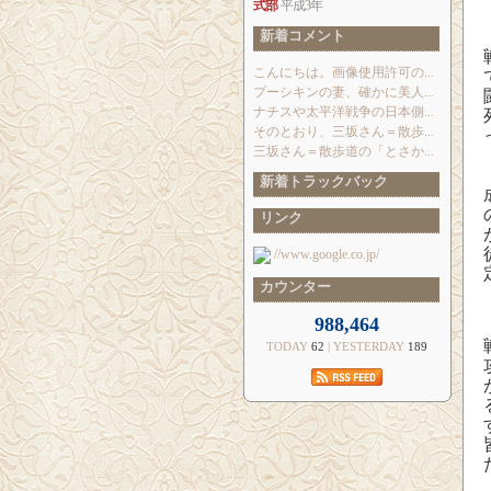
式部
平成3年
新着コメント
こんにちは。画像使用許可の...
プーシキンの妻、確かに美人...
ナチスや太平洋戦争の日本側...
そのとおり、三坂さん＝散歩...
三坂さん＝散歩道の「とさか...
新着トラックバック
リンク
//www.google.co.jp/
カウンター
988,464
TODAY
62
| YESTERDAY
189