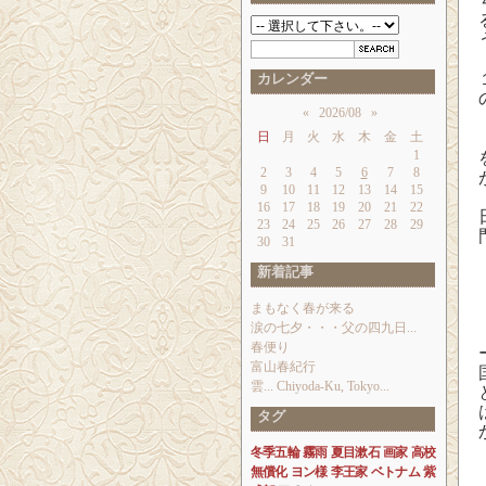
カレンダー
«
2026/08
»
日
月
火
水
木
金
土
1
2
3
4
5
6
7
8
9
10
11
12
13
14
15
16
17
18
19
20
21
22
23
24
25
26
27
28
29
30
31
新着記事
まもなく春が来る
涙の七夕・・・父の四九日...
春便り
富山春紀行
雲... Chiyoda-Ku, Tokyo...
タグ
冬季五輪
霧雨
夏目漱石
画家
高校
無償化
ヨン様
李王家
ベトナム
紫