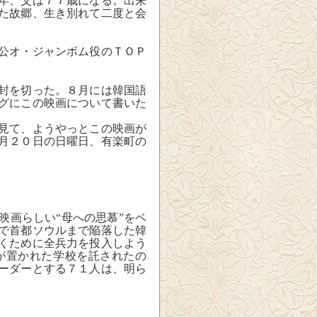
年、父は７７歳になる。出来
た故郷、生き別れて二度と会
公オ・ジャンボム役のＴＯＰ
封を切った。８月には韓国語
グにこの映画について書いた
見て、ようやっとこの映画が
月２０日の日曜日、有楽町の
画らしい“母への思慕”をベ
で首都ソウルまで陥落した韓
くために全兵力を投入しよう
が置かれた学校を託されたの
ーダーとする７１人は、明ら