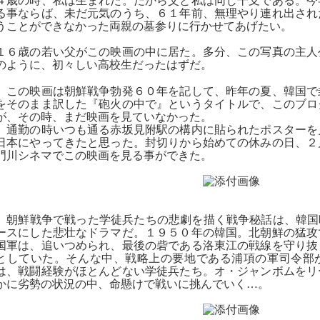
４歳の時、私は生まれた。だから父と私は同じ干支である。今
る事ならば、未だ元気のうち、６１年前、無理やり連れ出され
うことができなかった両親の墓参りに行かせてあげたい。
１６歳の若い父がこの映画の中に居た。多分、この写真の主人
のように、初々しい高校生だったはずだ。
この映画は朝鮮戦争勃発６０年を記して、昨年の夏、韓国で
をそのまま訳した『砲火の中で』というタイトルで、このブロ
が、その時、まだ映画を見ていなかった。
通勤の時いつも通る赤坂見附駅の構内に貼られたポスターを
日本にやってきたと思った。封切りから始めての休みの日、２
門川シネマでこの映画を見る事ができた。
朝鮮戦争で戦った学徒兵たちの悲劇を描く戦争秘話は、韓国映
ースにした悲壮なドラマだ。１９５０年の韓国。北朝鮮の猛攻
国軍は、追いつめられ、最後の砦である洛東江の戦線を守り抜
としていた。そんな中、戦略上の要地である浦項の軍司令部
は、戦闘経験がほとんどない学徒兵たち。オ・ジャンボムをリ
かに劣勢の状況の中、命懸けで戦いに挑んでいく…。