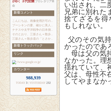
３代世襲
がゆく
プロレタリア革
い出され、二
命
兄弟に別れた
新着コメント
捨てざるを得
こんにちは。画像使用許可の...
もしれない。
プーシキンの妻、確かに美人...
ナチスや太平洋戦争の日本側...
そのとおり、三坂さん＝散歩...
父のその気持
三坂さん＝散歩道の「とさか...
かったのであ
新着トラックバック
母は父の気持
リンク
なかった。理
//www.google.co.jp/
揺れていて、
カウンター
父は、母性不
988,939
してやまなか
TODAY
3
| YESTERDAY
232