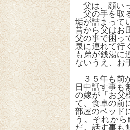
父は、顔いっ
父の手を取る
垢が詰まって
昔から父はお
父の事で困っ
泉に連れて行
も弟が銭湯に
ないうえ、お
３５年も前か
日中話す事も
の嫁が「お父
て、食卓の前
部屋のベッド
う。それから
だ。話す事も