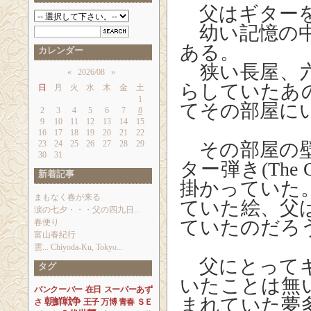
父はギターを
幼い記憶の中
ある。
カレンダー
狭い長屋、六
«
2026/08
»
らしていたあ
日
月
火
水
木
金
土
1
てその部屋に
2
3
4
5
6
7
8
9
10
11
12
13
14
15
16
17
18
19
20
21
22
23
24
25
26
27
28
29
その部屋の壁
30
31
ター弾き(The 
新着記事
掛かっていた
まもなく春が来る
ていた絵、父
涙の七夕・・・父の四九日...
ていたのだろ
春便り
富山春紀行
雲... Chiyoda-Ku, Tokyo...
父にとってギ
タグ
いたことは無
バンクーバー
在日
スーパーあず
まれていた夢
朝鮮戦争
さ
王子
万博
青春
ＳＥ