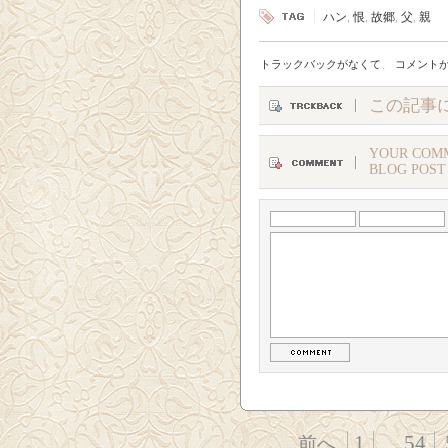
ハン
,
恨
,
故郷
,
父
,
親
トラックバックがなくて
、
コメント
この記事
YOUR COMM
BLOG POST
1
...
54
前へ