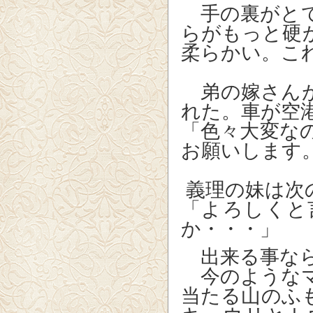
手の裏がとて
らがもっと硬
柔らかい。こ
弟の嫁さんが
れた。車が空
「色々大変な
お願いします
義理の妹は次
「よろしくと
か・・・」
出来る事なら
今のようなマ
当たる山のふ