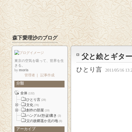
森下愛理沙のブログ
父と絵とギタ
東京の空気を吸って、世界を生
きる。
ひとり言
by
moris
2011/05/16 13:
管理者
|
記事作成
分類
全体
(132)
ひとり言
(28)
文化
(76)
創作の部屋
(19)
ハングル(한글)書き
(3)
父の故郷遥か北の地
(6)
アーカイブ