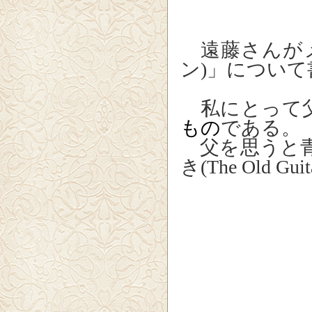
遠藤さんがメ
ン)」につい
私にとって父
もの
である。
父を思うと青
き(The Old G