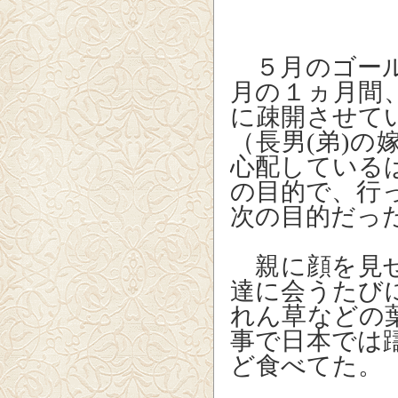
５月のゴール
月の１ヵ月間
に疎開させて
（長男(弟)
心配している
の目的で、行
次の目的だっ
親に顔を見せ
達に会うたび
れん草などの
事で日本では
ど食べてた。