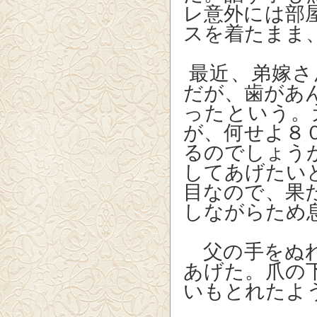
レ意外には部
スを着たまま
最近、弟嫁さ
だが、歯があ
ったという。
が、何せよ８
るのでしょう
してあげたい
目なので、果
しながらため
父の手をぬれ
あげた。爪の
いもとれたよ