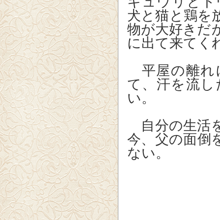
キュウリとト
犬と猫と鶏を
物が大好きだ
に出て来てく
平屋の離れ
て、汗を流し
い。
自分の生活を
今、父の面倒
ない。