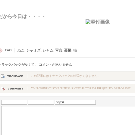
だから今日は・・・・
ねこ
,
シャミズ
,
シャム
,
写真
,
憂鬱
,
猫
トラックバックがなくて
、
コメントがありません
この記事にはトラックバックの転送ができません。
YOUR COMMENT IS THE CRITICAL SUCCESS FACTOR FOR THE QUALITY OF BLOG POST