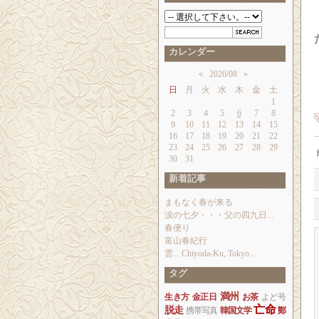
カレンダー
«
2026/08
»
日
月
火
水
木
金
土
1
2
3
4
5
6
7
8
9
10
11
12
13
14
15
16
17
18
19
20
21
22
23
24
25
26
27
28
29
30
31
新着記事
まもなく春が来る
涙の七夕・・・父の四九日...
春便り
富山春紀行
雲... Chiyoda-Ku, Tokyo...
タグ
満州
生き方
金正日
お茶
よど号
亡命
脱走
携帯写真
韓国文学
鄭