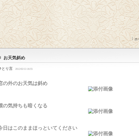
ホ
お天気斜め
ひとり言
2012/02/13 16:55
窓の外のお天気は斜め
僕の気持ちも暗くなる
今日はこのままほっといてください