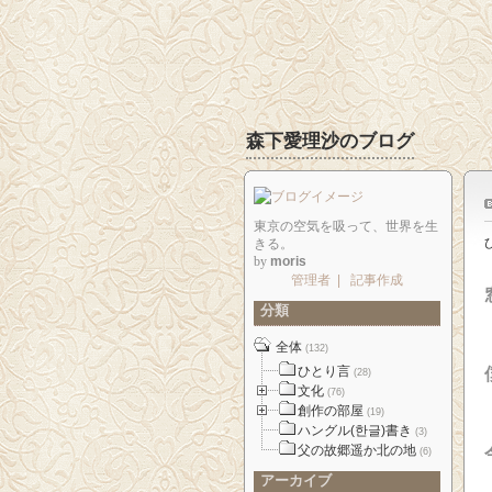
森下愛理沙のブログ
東京の空気を吸って、世界を生
きる。
by
moris
管理者
|
記事作成
分類
全体
(132)
ひとり言
(28)
文化
(76)
創作の部屋
(19)
ハングル(한글)書き
(3)
父の故郷遥か北の地
(6)
アーカイブ