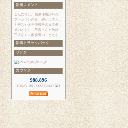
新着コメント
こんにちは。画像使用許可の...
プーシキンの妻、確かに美人...
ナチスや太平洋戦争の日本側...
そのとおり、三坂さん＝散歩...
三坂さん＝散歩道の「とさか...
新着トラックバック
リンク
//www.google.co.jp/
カウンター
988,896
TODAY
192
| YESTERDAY
302