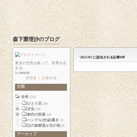
森下愛理沙のブログ
'2025/05'に該当される記事0件
東京の空気を吸って、世界を生
きる。
by
moris
管理者
|
記事作成
分類
全体
(132)
ひとり言
(28)
文化
(76)
創作の部屋
(19)
ハングル(한글)書き
(3)
父の故郷遥か北の地
(6)
アーカイブ