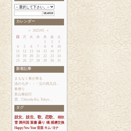
カレンダー
«
2025/05
»
日
月
火
水
木
金
土
1
2
3
4
5
6
7
8
9
10
11
12
13
14
15
16
17
18
19
20
21
22
23
24
25
26
27
28
29
30
31
新着記事
まもなく春が来る
涙の七夕・・・父の四九日...
春便り
富山春紀行
雲... Chiyoda-Ku, Tokyo...
タグ
妓女、妓生、歌、恋歌、
桜吹
雪
満州国
葉書
曇り
橘
捕虜交換
Happy New Year
音楽
キム･ヨナ