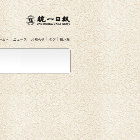
ームへ
ニュース
お知らせ
タグ
掲示板