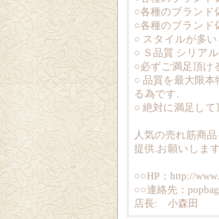
○各種のブランド
○各種のブランド
○ スタイルが多
○ Ｓ品質 シリ
○必ずご満足頂け
○ 品質を最大限
る為です.
○ 絶対に満足し
人気の売れ筋商品
提供.お願いしま
○○HP：http://www.
○○連絡先：popbag7
店長: 小森田