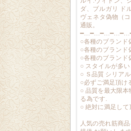
ルイ.ヴィトン、
ダ、ブルガリ ド
ヴェネタ偽物（コ
通販。
━…━…━…━…━…
○各種のブランド
○各種のブランド
○各種のブランド
○ スタイルが多
○ Ｓ品質 シリ
○必ずご満足頂け
○ 品質を最大限
る為です.
○ 絶対に満足し
人気の売れ筋商品