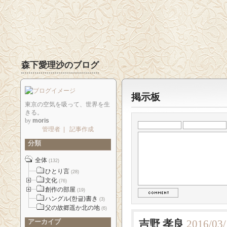
森下愛理沙のブログ
掲示板
東京の空気を吸って、世界を生
きる。
by
moris
管理者
|
記事作成
分類
全体
(132)
ひとり言
(28)
文化
(76)
創作の部屋
(19)
ハングル(한글)書き
(3)
父の故郷遥か北の地
(6)
アーカイブ
吉野 孝良
2016/03/