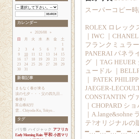
スーパーコピー時計|
カレンダー
ROLEX ロレックス
«
2026/08
»
｜IWC ｜CHANE
日
月
火
水
木
金
土
フランクミュラー ｜
1
2
3
4
5
6
7
8
PANERAI パネラ
9
10
11
12
13
14
15
16
17
18
19
20
21
22
グ ｜TAG HEUE
23
24
25
26
27
28
29
30
31
ュードル ｜BELLR
新着記事
｜ PATEK PHI
JAEGER-LECO
まもなく春が来る
涙の七夕・・・父の四九日...
CONSTANTIN
春便り
｜CHOPARD ショパ
富山春紀行
雲... Chiyoda-Ku, Tokyo...
｜A.lange&sohn
タグ
テ?オリジナルの
パリ祭
ハイジャック
アフリカ
━…━…━…━…━…
平和
Early Morning Rain
小西マリ