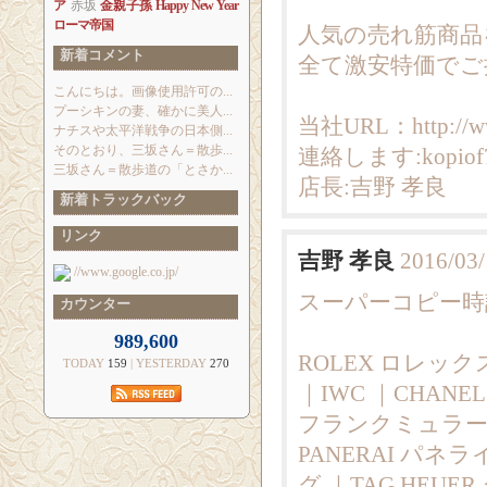
ア
赤坂
金親子孫
Happy New Year
ローマ帝国
人気の売れ筋商品
新着コメント
全て激安特価でご
こんにちは。画像使用許可の...
プーシキンの妻、確かに美人...
当社URL：http://ww
ナチスや太平洋戦争の日本側...
そのとおり、三坂さん＝散歩...
連絡します:kopiof7
三坂さん＝散歩道の「とさか...
店長:吉野 孝良
新着トラックバック
リンク
吉野 孝良
2016/03/
//www.google.co.jp/
スーパーコピー時計|
カウンター
989,600
ROLEX ロレックス
TODAY
159
| YESTERDAY
270
｜IWC ｜CHANE
フランクミュラー ｜
PANERAI パネラ
グ ｜TAG HEUE