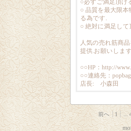
○必ずご満足頂け
○ 品質を最大限
る為です.
○ 絶対に満足し
人気の売れ筋商品
提供.お願いしま
○○HP：http://www.
○○連絡先：popbag7
店長: 小森田
1
...
前へ
mor