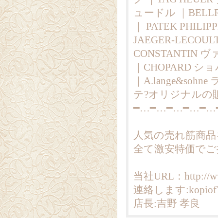
ュードル ｜BELLR
｜ PATEK PHI
JAEGER-LECO
CONSTANTIN
｜CHOPARD ショパ
｜A.lange&sohn
テ?オリジナルの
━…━…━…━…━…
人気の売れ筋商品
全て激安特価でご
当社URL：http://ww
連絡します:kopiof7
店長:吉野 孝良