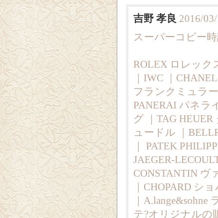
吉野 孝良
2016/03/
スーパーコピー時計|
ROLEX ロレックス
｜IWC ｜CHANE
フランクミュラー ｜
PANERAI パネラ
グ ｜TAG HEUE
ュードル ｜BELLR
｜ PATEK PHI
JAEGER-LECO
CONSTANTIN
｜CHOPARD ショパ
｜A.lange&sohn
テ?オリジナルの