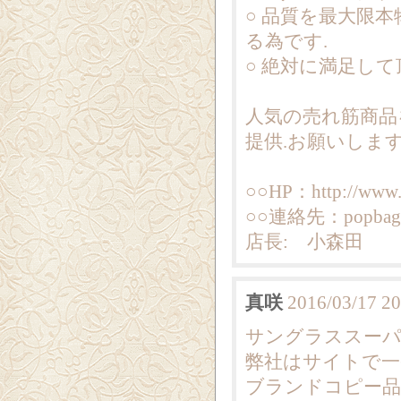
○ 品質を最大限
る為です.
○ 絶対に満足し
人気の売れ筋商品
提供.お願いしま
○○HP：http://www.
○○連絡先：popbag7
店長: 小森田
真咲
2016/03/17 20
サングラススーパ
弊社はサイトで一
ブランドコピー品