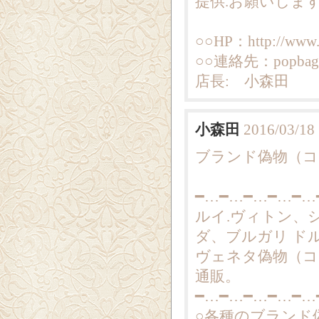
提供.お願いしま
○○HP：http://www.
○○連絡先：popbag7
店長: 小森田
小森田
2016/03/18
ブランド偽物（コピー
━…━…━…━…━…
ルイ.ヴィトン、
ダ、ブルガリ ド
ヴェネタ偽物（コ
通販。
━…━…━…━…━…
○各種のブランド