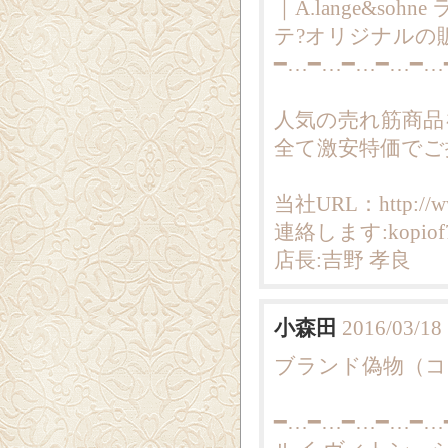
｜A.lange&sohn
テ?オリジナルの
━…━…━…━…━…
人気の売れ筋商品
全て激安特価でご
当社URL：http://ww
連絡します:kopiof7
店長:吉野 孝良
小森田
2016/03/18
ブランド偽物（コピー
━…━…━…━…━…