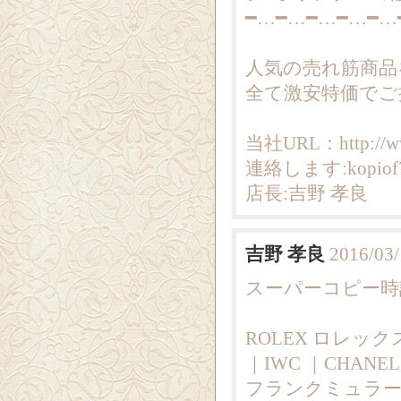
━…━…━…━…━…
人気の売れ筋商品
全て激安特価でご
当社URL：http://ww
連絡します:kopiof7
店長:吉野 孝良
吉野 孝良
2016/03/
スーパーコピー時計|
ROLEX ロレックス
｜IWC ｜CHANE
フランクミュラー ｜