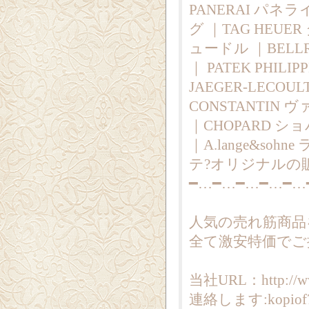
PANERAI パネラ
グ ｜TAG HEUE
ュードル ｜BELLR
｜ PATEK PHI
JAEGER-LECO
CONSTANTIN
｜CHOPARD ショパ
｜A.lange&sohn
テ?オリジナルの
━…━…━…━…━…
人気の売れ筋商品
全て激安特価でご
当社URL：http://ww
連絡します:kopiof7