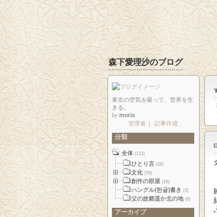
森下愛理沙のブログ
東京の空気を吸って、世界を生
きる。
by
moris
管理者
|
記事作成
分類
全体
(132)
ひとり言
(28)
文化
(76)
創作の部屋
(19)
ハングル(한글)書き
(3)
父の故郷遥か北の地
(6)
アーカイブ