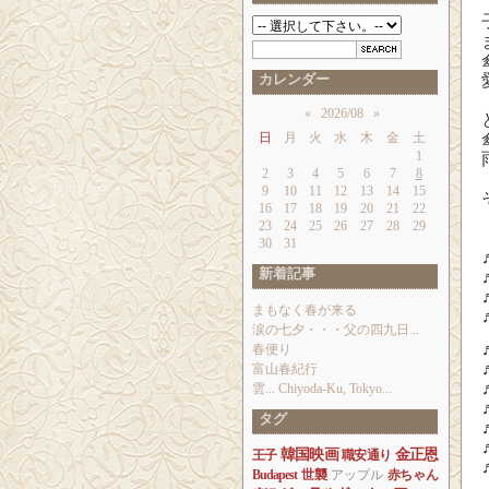
カレンダー
«
2026/08
»
日
月
火
水
木
金
土
1
2
3
4
5
6
7
8
9
10
11
12
13
14
15
16
17
18
19
20
21
22
23
24
25
26
27
28
29
30
31
新着記事
まもなく春が来る
涙の七夕・・・父の四九日...
春便り
富山春紀行
雲... Chiyoda-Ku, Tokyo...
タグ
韓国映画
金正恩
王子
職安通り
Budapest
世襲
アップル
赤ちゃん