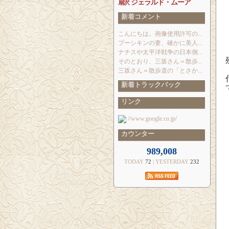
ジェラルド・ムーア
扇沢
新着コメント
こんにちは。画像使用許可の...
プーシキンの妻、確かに美人...
ナチスや太平洋戦争の日本側...
そのとおり、三坂さん＝散歩...
三坂さん＝散歩道の「とさか...
新着トラックバック
リンク
//www.google.co.jp/
カウンター
989,008
TODAY
72
| YESTERDAY
232