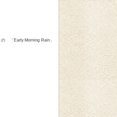
。
 「Early Morning Rain」