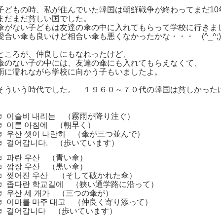
子どもの時、私が住んでいた韓国は朝鮮戦争が終わってまだ10
まだまだ貧しい国でした。
傘がない子どもは友達の傘の中に入れてもらって学校に行きま
愛合い傘も良いけど相合い傘も悪くなかったかな・・・ (^_^;)
ところが、仲良しにもなれったけど、
傘のない子の中には、友達の傘にも入れてもらえなくて、
雨に濡れながら学校に向かう子もいましたよ。
そういう時代でした。 １９６０～７０代の韓国は貧しかった
♬ 이슬비 내리는 （霧雨が降り注ぐ）
♬ 이른 아침에 （朝早く）
♬ 우산 셋이 나란히 （傘が三つ並んで）
♬ 걸어갑니다. （歩いています）
♬ 파란 우산 （青い傘）
♬ 깜장 우산 （黒い傘）
♬ 찢어진 우산 （そして破かれた傘）
♬ 좁다란 학교길에 （狭い通学路に沿って）
♬ 우산 세 개가 （三つの傘が）
♬ 이마를 마주 대고 （仲良く寄り添って）
♬ 걸어갑니다 （歩いています）