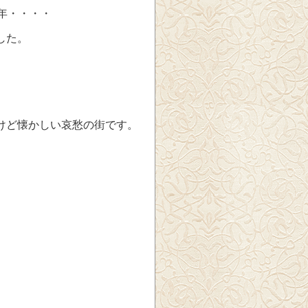
年・・・・
した。
けど懐かしい哀愁の街です。