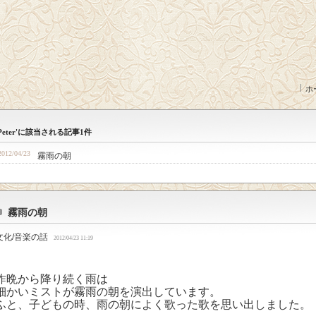
ホ
'Peter'に該当される記事1件
2012/04/23
霧雨の朝
霧雨の朝
文化/音楽の話
2012/04/23 11:19
昨晩から降り続く雨は
細かいミストが霧雨の朝を演出しています。
ふと、子どもの時、雨の朝によく歌った歌を思い出しました。