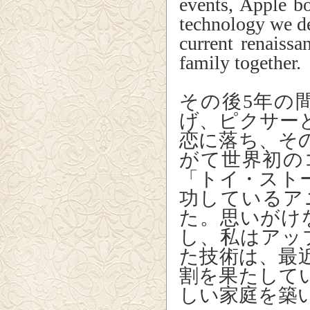
events, Apple b
technology we de
current renaiss
family together.
その後5年の
げ、ピクサー
恋に落ち、そ
がて世界初の
「トイ・スト
功しているア
た。思いがけ
し、私はアッ
た技術は、最
割を果たして
しい家庭を築