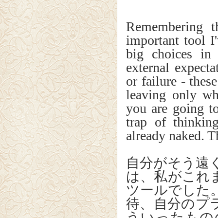
Remembering th
important tool 
big choices in
external expecta
or failure - thes
leaving only wh
you are going t
trap of thinki
already naked. Th
自分がそう遠
は、私がこれ
ツールでした
待、自分のプ
ういったもの