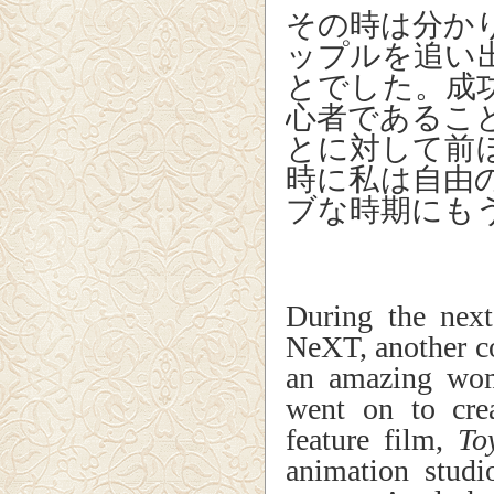
その時は分か
ップルを追い
とでした。成
心者であるこ
とに対して前
時に私は自由
ブな時期にも
During the next
NeXT, another c
an amazing wo
went on to crea
feature film,
To
animation studi