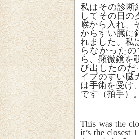
私はその診断
してその日の
喉から入れ、
からすい臓に
れました。私
らなかったの
ら、顕微鏡を
び出したのだ
イプのすい臓
は手術を受け
です（拍手）
This was the clo
it’s the closest