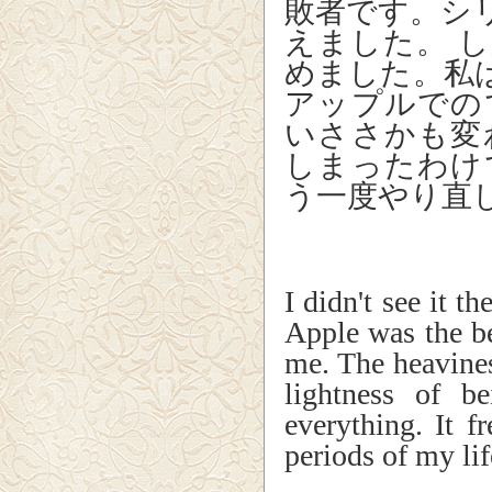
敗者です。シ
えました。 
めました。私
アップルでの
いささかも変
しまったわけ
う一度やり直
I didn't see it t
Apple was the be
me. The heavines
lightness of b
everything. It f
periods of my lif