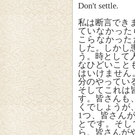
Don't settle.
私は断言でき
ていなかった
こらなかった
した。しかし
う。時として
なひどいこと
はいけません
分のやってい
そしてこれは
す。皆さんも
くでしょうが
1つ、皆さん
とです。そし
ら、皆さんが