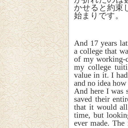
かせると約束
始まりです。
And 17 years lat
a college that w
of my working-c
my college tuit
value in it. I h
and no idea how 
And here I was 
saved their enti
that it would al
time, but lookin
ever made. The 