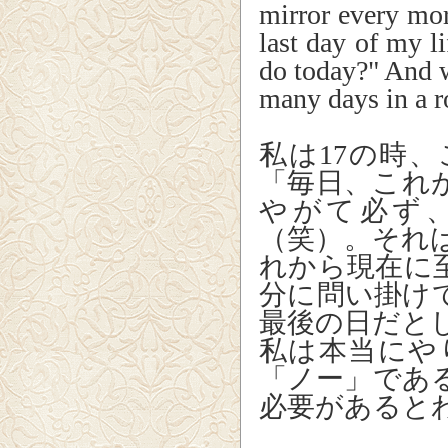
mirror every mor
last day of my l
do today?" And 
many days in a r
私は17の時
「毎日、これ
やがて必ず
（笑）。それ
れから現在に
分に問い掛け
最後の日だと
私は本当にや
「ノー」であ
必要があると