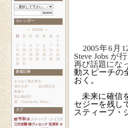
カレンダー
«
2026/08
»
日
月
火
水
木
金
土
1
2
3
4
5
6
7
8
2005年6
9
10
11
12
13
14
15
Steve Jobs 
16
17
18
19
20
21
22
23
24
25
26
27
28
29
再び話題にな
30
31
動スピーチの
新着記事
おく。
まもなく春が来る
涙の七夕・・・父の四九日...
春便り
未来に確信を
富山春紀行
雲... Chiyoda-Ku, Tokyo...
セジーを残し
タグ
スティーブ・
平和
鯉
水
スティーブ・ジョブズ
三代世襲
権ヴィセンテ
安英学
キ