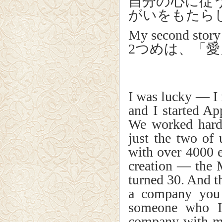
自分の心に従
がいをもたら
My second story 
2つめは、「
I was lucky — I 
and I started A
We worked hard
just the two of
with over 4000 e
creation — the M
turned 30. And t
a company you 
someone who I 
company with me,