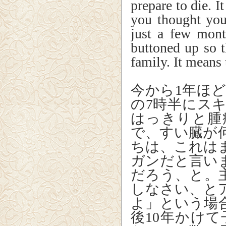
prepare to die. I
you thought you
just a few mont
buttoned up so t
family. It means
今から1年ほ
の7時半にス
はっきりと腫
で、すい臓が
ちは、これは
ガンだと言い
だろう、と。
しなさい、と
よ」という場
後10年かけ