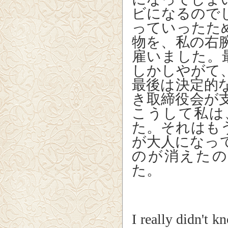
ビになるので
っていったた
物を、私の右
雇いました。
しかしやがて
最後は決定的
き取締役会が
こうして私は
た。それはも
が大人になっ
のが消えた
た。
I really didn't k