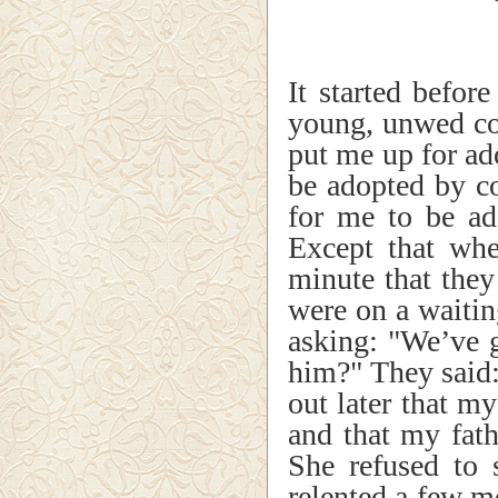
It started befo
young, unwed col
put me up for ado
be adopted by co
for me to be ad
Except that whe
minute that they
were on a waiting
asking: "We’ve 
him?" They said
out later that m
and that my fat
She refused to 
relented a few m