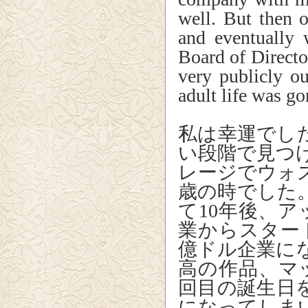
well. But then o
and eventually 
Board of Directo
very publicly o
adult life was go
私は幸運でし
い段階で見つ
レージでウォ
歳の時でした
て10年後、
業からスター
億ドル企業に
高の作品、マ
回目の誕生日
になってしま