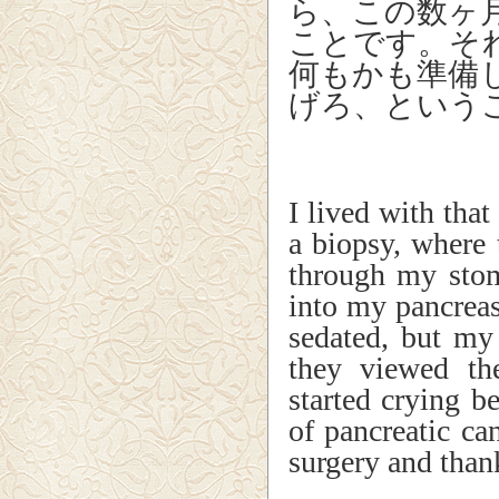
ら、この数ヶ
ことです。そ
何もかも準備
げろ、という
I lived with that
a biopsy, where
through my stom
into my pancreas
sedated, but my
they viewed th
started crying b
of pancreatic can
surgery and thank