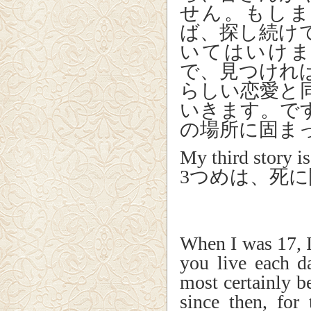
せん。もし
ば、探し続け
いてはいけ
で、見つけれ
らしい恋愛と
いきます。で
の場所に固ま
My third story is
3つめは、死
When I was 17, I
you live each d
most certainly b
since then, for