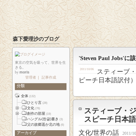
森下愛理沙のブログ
'Steven Paul Jo
東京の空気を吸って、世界を生
きる。
2011/10/06
スティーブ
by
moris
管理者
|
記事作成
ピーチ日本語訳付
分類
全体
(132)
ひとり言
(28)
文化
スティーブ・
(76)
創作の部屋
(19)
スピーチ日本語
ハングル(한글)書き
(3)
父の故郷遥か北の地
(6)
文化/世界の話
アーカイブ
2011/10