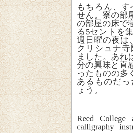
もちろん、す
せん。寮の部
の部屋の床で
る5セントを
週日曜の夜は
クリシュナ寺
ました。あれ
分の興味と直
ったものの多
あるものだっ
ょう。
Reed College a
calligraphy ins