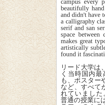
campus every po
beautifully han
and didn't have t
a calligraphy cla
serif and san se
space between d
makes great typo
artistically subt
found it fascinat
リード大学は
く当時国内最
も、ポスター
など、すべて
れていました
普通の授業に