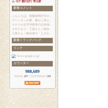
ム･ヨナ
鯉のぼり
李王家
新着コメント
こんにちは。画像使用許可の...
プーシキンの妻、確かに美人...
ナチスや太平洋戦争の日本側...
そのとおり、三坂さん＝散歩...
三坂さん＝散歩道の「とさか...
新着トラックバック
リンク
//www.google.co.jp/
カウンター
988,689
TODAY
287
| YESTERDAY
189