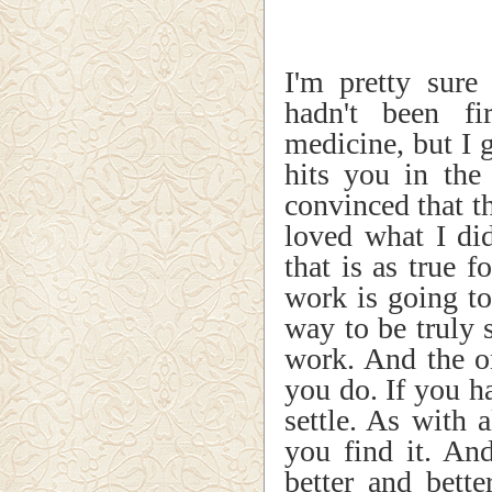
I'm pretty sure
hadn't been fi
medicine, but I 
hits you in the
convinced that t
loved what I di
that is as true f
work is going to 
way to be truly s
work. And the o
you do. If you ha
settle. As with 
you find it. And
better and bett