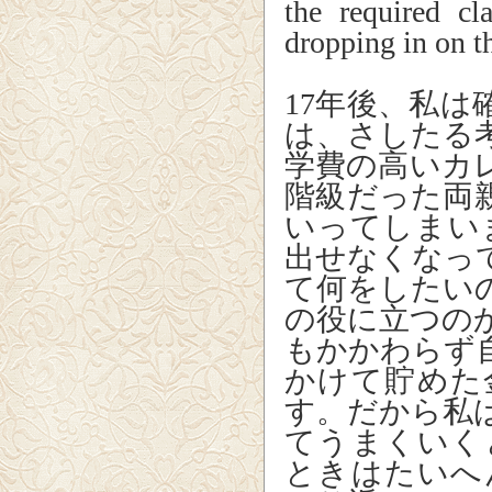
the required cl
dropping in on th
17年後、私
は、さしたる
学費の高いカ
階級だった両
いってしまい
出せなくなっ
て何をしたい
の役に立つの
もかかわらず
かけて貯めた
す。だから私
てうまくいく
ときはたいへ