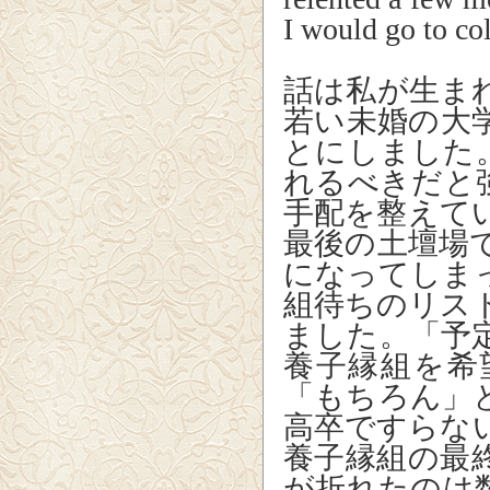
I would go to col
話は私が生ま
若い未婚の大
とにしました
れるべきだと
手配を整えて
最後の土壇場
になってしま
組待ちのリス
ました。「予
養子縁組を希
「もちろん」
高卒ですらな
養子縁組の最
が折れたのは