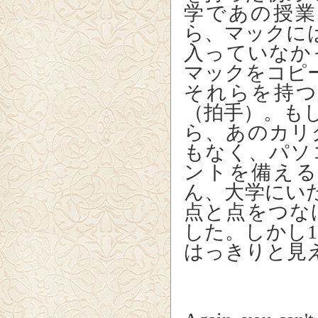
学であの授
ら、マックに
入っていなか
マックをコピ
それらを持
（拍手）。も
ら、あのカリ
もなく、パソ
ントを備え
ん、大学にい
点と点をつな
した。しかし
はっきりと見