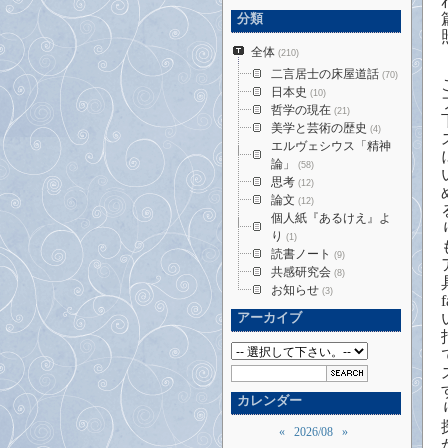
分類
全体
(210)
二言居士の床屋道話
(70)
日本史
(10)
哲学の現在
(21)
美学と芸術の歴史
(4)
エルヴェシウス「精神
論」
(58)
思考
(12)
論文
(12)
個人紙『あるけえ』よ
り
(1)
読書ノート
(9)
共感研究会
(8)
お知らせ
(3)
f
アーカイブ
カレンダー
«
2026/08
»