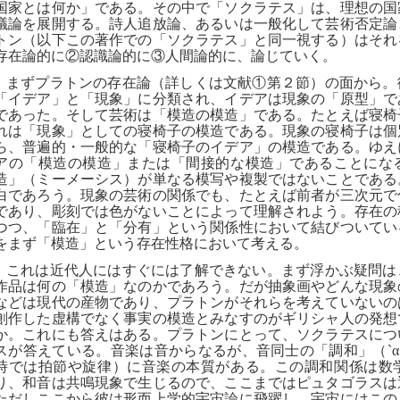
国家とは何か」である。その中で「ソクラテス」は、理想の国
議論を展開する。詩人追放論、あるいは一般化して芸術否定論
トン（以下この著作での「ソクラテス」と同一視する）はそれ
存在論的に②認識論的に③人間論的に、論じていく。
まずプラトンの存在論（詳しくは文献①第２節）の面から。
「イデア」と「現象」に分類され、イデアは現象の「原型」で
であった。そして芸術は「模造の模造」である。たとえば寝椅
れは「現象」としての寝椅子の模造である。現象の寝椅子は個
ら、普遍的・一般的な「寝椅子のイデア」の模造である。ゆえ
アの「模造の模造」または「間接的な模造」であることにな
造」（ミーメーシス）が単なる模写や複製ではないことである
白であろう。現象の芸術の関係でも、たとえば前者が三次元で
であり、彫刻では色がないことによって理解されよう。存在の
つつ、「臨在」と「分有」という関係性において結びついてい
をまず「模造」という存在性格において考える。
これは近代人にはすぐには了解できない。まず浮かぶ疑問は
作品は何の「模造」なのかであろう。だが抽象画やどんな現象
などは現代の産物であり、プラトンがそれらを考えていないの
創作した虚構でなく事実の模造とみなすのがギリシャ人の発想
か。これにも答えはある。プラトンにとって、ソクラテスにつ
スが答えている。音楽は音からなるが、音同士の「調和」（
`
α
時では拍節や旋律）に音楽の本質がある。この調和関係は数
り、和音は共鳴現象で生じるので、ここまではピュタゴラスは
ただしここから彼は形而上学的宇宙論に飛躍し、宇宙にはこの