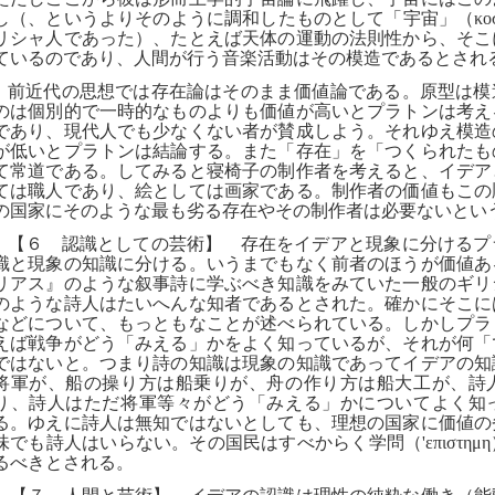
し（、というよりそのように調和したものとして「宇宙」（
κο
リシャ人であった）、たとえば天体の運動の法則性から、そこ
ているのであり、人間が行う音楽活動はその模造であるとされ
前近代の思想では存在論はそのまま価値論である。原型は模
のは個別的で一時的なものよりも価値が高いとプラトンは考え
であり、現代人でも少なくない者が賛成しよう。それゆえ模造
が低いとプラトンは結論する。また「存在」を「つくられたも
て常道である。してみると寝椅子の制作者を考えると、イデア
ては職人であり、絵としては画家である。制作者の価値もこの
の国家にそのような最も劣る存在やその制作者は必要ないとい
【６ 認識としての芸術】 存在をイデアと現象に分けるプ
識と現象の知識に分ける。いうまでもなく前者のほうが価値あ
リアス』のような叙事詩に学ぶべき知識をみていた一般のギリ
のような詩人はたいへんな知者であるとされた。確かにそこに
などについて、もっともなことが述べられている。しかしプラ
えば戦争がどう「みえる」かをよく知っているが、それが何「
ではないと。つまり詩の知識は現象の知識であってイデアの知
将軍が、船の操り方は船乗りが、舟の作り方は船大工が、詩
り、詩人はただ将軍等々がどう「みえる」かについてよく知
る。ゆえに詩人は無知ではないとしても、理想の国家に価値の
味でも詩人はいらない。その国民はすべからく学問（
'
επιστημη
るべきとされる。