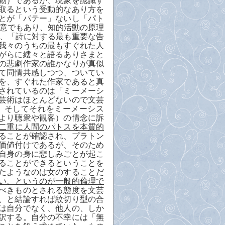
動）であるが、現象を認識す
取るという受動的なあり方を
とが「パテー」ないし「パト
意でもあり、知的活動の原理
、「詩に対する最も重要な告
我々のうちの最もすぐれた人
がらに縷々と語るありさまと
の悲劇作家の誰かなりが真似
て同情共感しつつ、ついてい
を、すぐれた作家であると真
されているのは「ミーメーシ
芸術はほとんどないので文芸
、そしてそれをミーメーシス
より聴衆や観客）の情念に訴
二重に人間のパトスを本質的
ることが確認され、プラトン
価値付けであるが、そのため
自身の身に悲しみごとが起こ
ることができるということを
たようなのは女のすることだ
い、というのが一般的倫理で
べきものとされる態度を文芸
、と結論すれば紋切り型の合
は自分でなく、他人の、しか
訳する。自分の不幸には「無