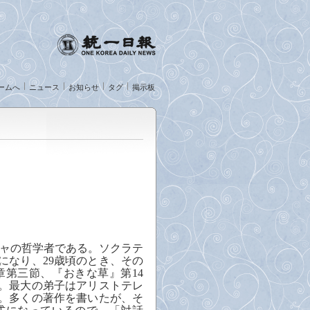
ームへ
ニュース
お知らせ
タグ
掲示板
ャの哲学者である。
ソクラテ
になり、
29
歳頃のとき、その
章第三節、『おきな草』第
14
。最大の弟子は
アリストテレ
。多くの著作を書いたが、そ