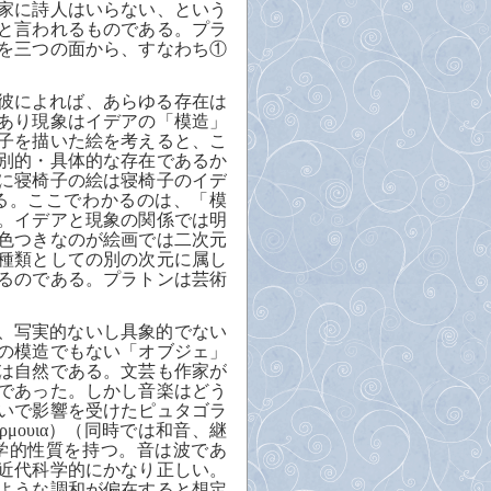
家に詩人はいらない、という
と言われるものである。プラ
を三つの面から、すなわち①
彼によれば、あらゆる存在は
あり現象はイデアの「模造」
子を描いた絵を考えると、こ
別的・具体的な存在であるか
に寝椅子の絵は寝椅子のイデ
る。ここでわかるのは、「模
。イデアと現象の関係では明
色つきなのが絵画では二次元
種類としての別の次元に属し
るのである。プラトンは芸術
、写実的ないし具象的でない
の模造でもない「オブジェ」
は自然である。文芸も作家が
であった。しかし音楽はどう
いで影響を受けたピュタゴラ
ρμουια
）（同時では和音、継
学的性質を持つ。音は波であ
近代科学的にかなり正しい。
ような調和が偏在すると想定