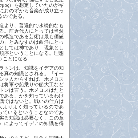
σμος
）を想定していたのがギ
におのずから音楽が成り立っ
るのである。
造より、普遍的で永続的なも
る。前近代人にとっては当然
の模造である芸術は最も価値
の」とみなすのは西洋にとっ
としては神であり、現象とし
順序ということになる。理想
うことになる。
ラトンは、知識をイデアの知
る真の知識とされる。『イー
シャ人からすれば、ホメロス
は将軍や船乗りや船大工など
トンは言う。ホメロスはたと
である」かを知っているわけ
識ではないと。戦いの仕方は
人よりよく知っているのであ
っているということなのであ
劣る知識は必要なく、この意
）によってイデアの知識を得