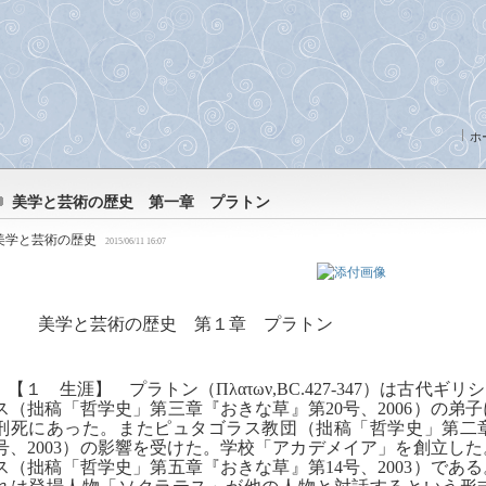
ホ
美学と芸術の歴史 第一章 プラトン
美学と芸術の歴史
2015/06/11 16:07
美学と芸術の歴史 第１章 プラトン
【１ 生涯】 プラトン（
Πλατων
,BC.427-347
）は古代ギリシ
ス
（拙稿「哲学史」第三章『おきな草』第
20
号、
2006
）の弟子
刑死にあった。またピュタゴラス教団（拙稿「哲学史」第二
号、
2003
）の影響を受けた。学校「
アカデメイア
」を創立した
ス
（拙稿「哲学史」第五章『おきな草』第
14
号、
2003
）である