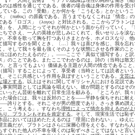
【７ 人間と芸術】 イデアの認識は理性の純粋な働き（能
るのは感性を通じてである。後者の場合魂は身体の作用を受け
している。この「受動」とか何かを「こうむる」とかというこ
ス」（
παθος
）の原義である。言うまでもなくこれは「情念」の
である「ロゴス」（
λογος
）と対比される。ここからプラトンは
発」を、人間にとってそれが何かという面から行っていく。「
たちでさえ、一人の英雄が悲しみにくれて、長いせりふを涙な
か、不幸を歌って胸を打つありさまとかを、ホメロスなり、他
て描写するのを聞くとき、〔…〕我々は喜びを感じ、我を忘れ
く。そして我々を最も強くそのような状態にさせる作家のこと
剣にほめたたえるのだ」。――ここで「真似て描写する」と訳
ス」のことである。またここでわかるのは、詩の（当時は散文
の、と言ってもよい）価値ある主題が人間の情念であること
（描写）することによって、享受者（当時としては読者という
え、そこに共感という作用を及ぼすということである。
文芸は
な場とする
。以上はそれに関してギリシャ人における定説であ
も事実問題としては異論を唱えない。彼が問題とするのはその
にいったん芸術を離れて日常生活を顧みる。「ところが、我々
った場合には、我々は反対のことを――平静を保ちそれに耐え
――誇りとする。それこそが男の態度であり、さっき褒め讃え
と、こう考える」。すなわち
理性によって情念を抑えるのがよ
あり、プラトンもそれを肯定する
。そして、現実生活では恥ず
作品においてはほめたたえるのは「理屈に合わない」。ゆえに
理主義だが、プラトンはさらに深層心理をえぐる。すなわち人
もすぐれた他人の不幸を嘆くのは恥ずべきことではないと言い