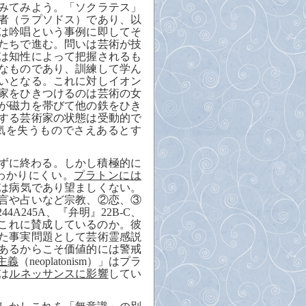
みてみよう。「ソクラテス」
者（ラプソドス）であり、以
は吟唱という事例に即してそ
たちで進む。問いは芸術が技
は知性によって把握されるも
なものであり、訓練して学ん
いとなる。これに対しイオン
家をひきつけるのは芸術の女
が磁力を帯びて他の鉄をひき
する芸術家の状態は受動的で
気を失うものでさえあるとす
ずに終わる。しかし積極的に
わかりにくい。
プラトンには
は病気であり望ましくない。
言や占いなど宗教、②恋、③
244A245A
、『弁明』
22B-C
、
これに賛成しているのか。彼
た事実問題として芸術霊感説
あるからこそ価値的には警戒
主義
（
neoplatonism
）」はプラ
は
ルネッサンスに影響
してい