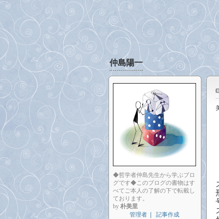
仲島陽一
◆哲学者仲島先生から学ぶブロ
グです◆このブログの書物はす
べてご本人の了解の下で転載し
ております。
by
朴美里
管理者
|
記事作成