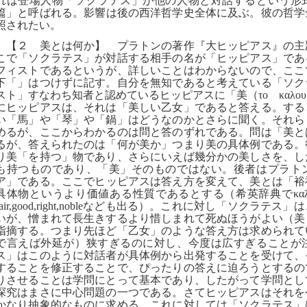
れは登場人物「ソクラテス」が他の人物と対話するという形
篇
」と呼ばれる。影響は後の西洋哲学史全体に及ぶ。彼の哲学
照されたい。
【２ 美とは何か】 プラトンの著作『大ヒッピアス』の主
こで「ソクラテス」が対話する相手の名が「ヒッピアス」であ
フィストであるというが、詳しいことはわからないので、ここ
下「」はつけずに記す。自分を無知であると考えている「ソク
スト」すなわち知者と認めているヒッピアスに「美（
το καλου
にヒッピアスは、それは「美しい乙女」であると答える。する
い「馬」や「琴」や「鍋」はどうなのかとさらに聞く。それら
めるが、ここからわかるのは問と答のずれである。問は「美と
るが、答えられたのは「何が美か」つまり美の具体例である。
り美「を持つ」物であり、さらにいえば幾分かの美しさを、し
も持つものであり、「美」そのものではない。後者はプラト
ア
」である。ここでヒッピアスは答え方を変えて、美とは「裕
具体物というより価値ある性質であるとする（希英辞典で
κ
air,good,right,noble
なども出る
）。これに対し「ソクラテス」は
いが、憎まれて長生きするより惜しまれて死ぬほうがよい（美
指摘する。つまり先ほど「乙女」のような答え方は求められて
で言えば外延が）狭すぎるのに対し、今度は広すぎることが
ス」はこのように対話者が具体例から出発することを受けて、
することを修正することで、ぴったりの答えに迫ろうとするの
りさせることは学問にとって基本であり、したがって学問とし
探究はまさに中心問題の一つである。さてヒッピアスはそれを
かなり抽象的なものに求める。これに対しては「ソクラテス」