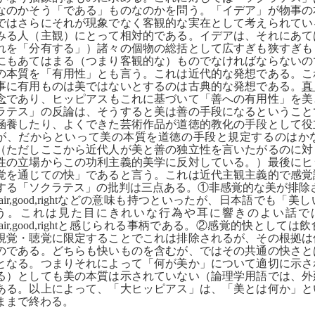
なのかそう「である」ものなのかを問う。「イデア」が物事の
ではさらにそれが現象でなく客観的な実在として考えられてい
みる人（主観）にとって相対的である。イデアは、それにあて
れを「分有する」）諸々の個物の総括として広すぎも狭すぎも
にもあてはまる（つまり客観的な）ものでなければならないの
の本質を「有用性」とも言う。これは近代的な発想である。こ
事に有用ものは美ではないとするのは古典的な発想である。
真
念
であり、ヒッピアスもこれに基づいて「善への有用性」を美
ラテス」の反論は、そうすると美は善の手段になるということ
涵養したり、よくできた芸術作品が道徳的教化の手段として役
が、だからといって美の本質を道徳の手段と規定するのはか
（ただしここから近代人が美と善の独立性を言いたがるのに対
性の立場からこの功利主義的美学に反対している。）最後にヒ
覚を通じての快」であると言う。これは近代主観主義的で感覚
する「ソクラテス」の批判は三点ある。①非感覚的な美が排除
air,good,right
などの意味も持つといったが、日本語でも「美し
う。これは見た目にきれいな行為や耳に響きのよい話で
air,good,right
と感じられる事柄である。②感覚的快としては飲
視覚・聴覚に限定することでこれは排除されるが、その根拠は
のである。どちらも快いものを含むが、ではその共通の快さと
となる。つまりそれによって「何が美か」について適切に示さ
る）としても美の本質は示されていない（論理学用語では、外
ある。以上によって、「大ヒッピアス」は、「美とは何か」と
ままで終わる。