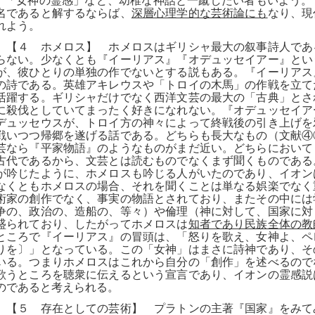
「女神の霊感」など、幼稚な神話と一蹴したい者もいよう。
名であると解するならば、
深層心理学的な芸術論にも
なり、現
れよう。
【４ ホメロス】 ホメロスはギリシャ最大の叙事詩人であ
らない。少なくとも『イーリアス』『オデュッセイアー』とい
が、彼ひとりの単独の作でないとする説もある。『イーリアス
の詩である。英雄アキレウスや「トロイの木馬」の作戦を立て
活躍する。ギリシャだけでなく西洋文芸の最大の「古典」とさ
に殺伐としていてまったく好きになれない。『オデュッセイア
デュッセウスが、トロイ方の神々によって終戦後の引き上げを
戦いつつ帰郷を遂げる話である。どちらも長大なもの（文献④
芸なら『平家物語』のようなものがまだ近い。どちらにおいて
古代であるから、文芸とは読むものでなくまず聞くものである
が吟じたように、ホメロスも吟じる人がいたのであり、イオン
なくともホメロスの場合、それを聞くことは単なる娯楽でなく
術家の創作でなく、事実の物語とされており、またその中には
争の、政治の、造船の、等々）や倫理（神に対して、国家に対
盛られており、したがってホメロスは
知者であり民族全体の教
ところで『イーリアス』の冒頭は、「怒りを歌え、女神よ、ペ
りを〕」となっている。この「女神」はまさに詩神であり、そ
いる。つまりホメロスはこれから自分の「創作」を述べるので
歌うところを聴衆に伝えるという宣言であり、イオンの霊感説
のであると考えられる。
【５ 存在としての芸術】 プラトンの主著『国家』をみて