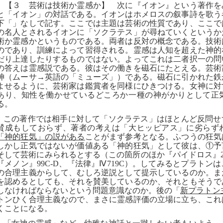
【３ 芸術は技術か霊感か】 次に『イオン』という著作を
と「イオン」の対話である。イオンはホメロスの叙事詩を歌う
下「」なしで記す。ここでは主題は芸術の性質であり、ここで
の名人とされるイオンに「ソクラテス」が尋ねていくというか
術か霊感かというものである。両者は反対の概念である。技術
のであり、訓練によって習得される。霊感は人知を超えた神的
だり上達したりするものではない。よってこれは二者択一の問
の答えは霊感説である。彼はその働きを磁石にたとえる。芸術
神（ムーサ→英語の「ミューズ」）である。磁石に引かれた鉄
よせるように、芸術家は鑑賞者を同様にひきつける。女神に対
あり、知性を働かせているどころか一種の神がかりとして正
る。
この著作では相手に対して「ソクラテス」はほとんど反問せ
賛成もしておらず、著者の考えは「大ヒッピアス」に劣らず
「神的狂気」の説がある
ことがまず参考となる。ふつうの狂気
しかし正気ではないが価値ある「神的狂気」として彼は、①予
そして芸術にみられるとする（この箇所のほか『パイドロス』
『メノン』
99C-D
、『法律』Ⅳ
719C
）。してみるとプラトンは
の合理主義からして、むしろ逆説として提示しているのか。ま
を認めるとしても、それを賛美しているのか、それともそうで
しなければならないという問題意識なのか。後の「
新プラトン
トンひく合理主義なので、まさに霊感評価の立場に立ち、これ
くことになる。