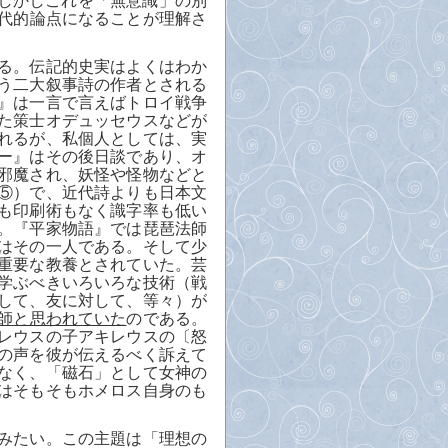
しかしこれを「無意識」の別
代的論点になることが理解さ
る。伝記的史実はよくはわか
う二大叙事詩の作者とされる
』は一言で言えばトロイ戦争
た策士オデュッセウスなどが
れるが、私個人としては、実
ー』はその後日談であり、オ
邪魔され、妖怪や怪物などと
⑤）で、近代詩よりも日本文
も印刷術もなく識字率も低い
。『平家物語』では琵琶法師
はその一人である。そして少
重要な教養とされていた。芸
学ぶべきいろいろな技術（戦
して、友に対して、等々）が
師と思われていた
のである。
レウスの子アキレウスの〔怒
の声を彼が伝えるべく訴えて
なく、「磁石」として女神の
はそもそもホメロス自身のも
みたい。この主題は「理想の