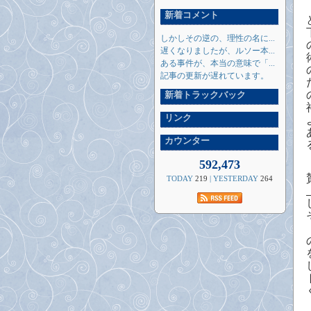
新着コメント
しかしその逆の、理性の名に...
遅くなりましたが、ルソー本...
ある事件が、本当の意味で「...
記事の更新が遅れています。
新着トラックバック
リンク
カウンター
592,473
TODAY
219
| YESTERDAY
264