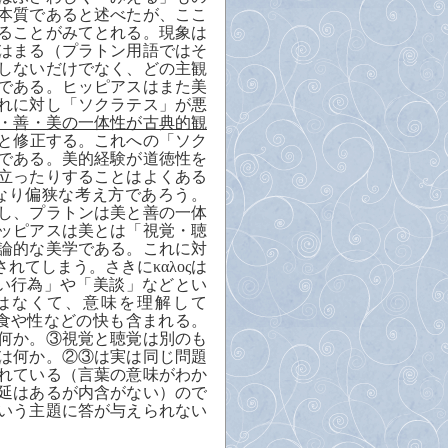
本質であると述べたが、ここ
ることがみてとれる。現象は
はまる（プラトン用語ではそ
しないだけでなく、どの主観
である。ヒッピアスはまた美
れに対し「ソクラテス」が悪
・善・美の一体性が古典的観
と修正する。これへの「ソク
である。美的経験が道徳性を
立ったりすることはよくある
なり偏狭な考え方であろう。
し、プラトンは美と善の一体
ッピアスは美とは「視覚・聴
論的な美学である。これに対
されてしまう。さきに
καλοςは
い行為」や「美談」などとい
はなくて、意味を理解して
食や性などの快も含まれる。
何か。③視覚と聴覚は別のも
は何か。②③は実は同じ問題
れている（言葉の意味がわか
延はあるが内含がない）ので
いう主題に答が与えられない