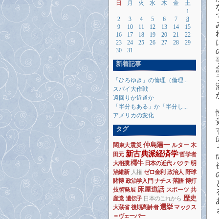
日
月
火
水
木
金
土
1
2
3
4
5
6
7
8
9
10
11
12
13
14
15
16
17
18
19
20
21
22
23
24
25
26
27
28
29
30
31
新着記事
「ひろゆき」の倫理（倫理...
スパイ大作戦
遠回りか近道か
「半分もある」か「半分し...
アメリカの変化
タグ
f
仲島陽一
関東大震災
ルター
木
新古典派経済学
田元
哲学者
f
樗牛
大相撲
日本の近代
バクチ
明
治維新
人権
ゼロ金利
政治人
野球
賭博
政治学入門
ナチス
落語
博打
床屋道話
技術発展
スポーツ
共
歴史
産党
遺伝子
日本のこれから
選挙
大蔵省
後期高齢者
マックス
＝ヴェーバー