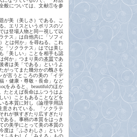
式になっているので、「
対話
全般については、文献①を参
題が美（美しさ）である。こ
る。エリスというポリスのソ
では登場人物と同一視して以
ラテス」は自他共に「ソフィ
）とは何か」を尋ねる。これ
と「ソクラテス」はでは美し
も「美しい」ことを相手も認
は何か」つまり美の
本質
であ
後者は美「である」というよ
たがってまた幾分かの醜さを
ンが言うところの美の「
イデ
福・健康・尊敬・長命」など
αλοςをみると、
beautiful
のほか
、たとえば長命はふつうはよ
しい）こともあることなどを
いる本質に対し（論理学用語
注意されている。「ソクラテ
それが狭すぎたり広すぎたり
である。事柄の本質をはっき
ての美学にとって美の本質の
今度は「ふさわしさ」という
はふさわしく「みえる」もの