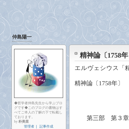
仲島陽一
精神論〔1758
エルヴェシウス「
精神論〔
年〕
1758
◆哲学者仲島先生から学ぶブロ
グです◆このブログの書物はす
べてご本人の了解の下で転載し
第三部 第３
ております。
by
朴美里
管理者
|
記事作成