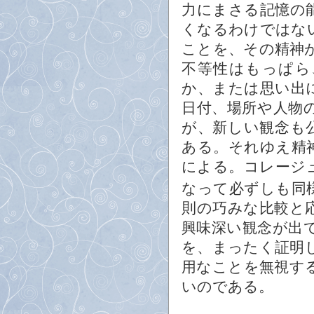
力にまさる記憶の
くなるわけではな
ことを、その精神
不等性はもっぱら
か、または思い出
日付、場所や人物
が、新しい観念も
ある。それゆえ精
による。コレージ
なって必ずしも同
則の巧みな比較と
興味深い観念が出
を、まったく証明
用なことを無視す
いのである。