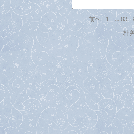
1
...
83
前へ
朴