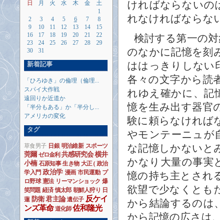
ければならないの
日
月
火
水
木
金
土
1
れなければならな
2
3
4
5
6
7
8
9
10
11
12
13
14
15
検討する第一の対
16
17
18
19
20
21
22
23
24
25
26
27
28
29
のなかに記憶を刻
30
31
ははっきりしない
新着記事
各々の文字から読
「ひろゆき」の倫理（倫理...
スパイ大作戦
れゆえ確かに、記
遠回りか近道か
憶を生み出す器官
「半分もある」か「半分し...
アメリカの変化
験に頼らなければ
タグ
やモンテーニュが
な記憶しかないと
草食男子
日銀
明治維新
スポーツ
莞爾
共感研究会
横井
ゼロ金利
かなり大量の事実
小楠
石原知事
生き物
大正
(
政治
政治学
憶の持ち主とされ
学入門
漫画
市民運動
プ
ロ野球
憲法
リーマンショック
爆
欲望で少なくとも
笑問題
経済
慎太郎
朝鮮人狩り
日
反ケイ
防衛
君主論
蓮
遺伝子
から結論するのは
ンズ革命
佐和隆光
道化師
から記憶の広さは