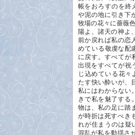
帳をおろすのを終
や泥の地に引き下
牧場の花々に薔薇
陽よ、諸天の神よ
前か戻れば私の恋
めている敬虔な配
に戻す。すべてが
出現をすべてが祝
じ込めている花々
たす快い酔いが、
私にはわからない
きで私を魅了する
物は、私の足に踏
が時折は死すべき
れが住まうのは疑
混乱が私を動揺さ