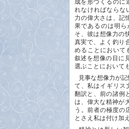
成を形づくるのに
れなければならな
力の偉大さは、記
果であるのは明ら
そ、彼は想像力の
真実で、よく釣り
めることにおいて
叙述を想像の目に
選ぶことにおいて
見事な想像力が記
て、私はイギリス
翻訳と、前の諸例
は、偉大な精神が
う。前者の極度の
とさえ私は付け加