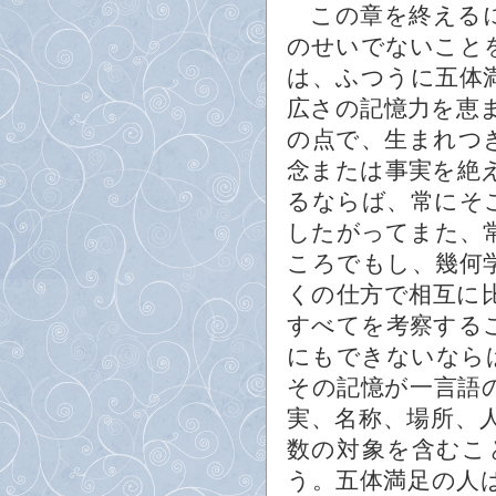
この章を終えるに
のせいでないこと
は、ふつうに五体
広さの記憶力を恵
の点で、生まれつ
念または事実を絶
るならば、常にそ
したがってまた、
ころでもし、幾何
くの仕方で相互に
すべてを考察する
にもできないなら
その記憶が一言語
実、名称、場所、
数の対象を含むこ
う。五体満足の人