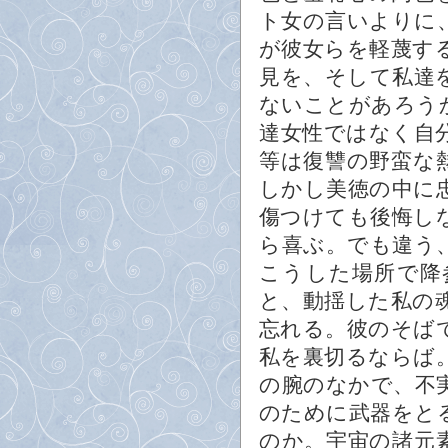
ト女の言いよりに
が彼女らを軽蔑す
見を、そして私達
ないことがあろう
達女性ではなく自
等は復讐の野蛮な
しかし美徳の中に
傷つけても後悔し
ら喜ぶ。でも違う
こうした場所で降
と、動揺した私の
忘れる。彼のそば
私を裏切るならば
の腕のなかで、不
のために武器をと
のか。宇宙の諸元