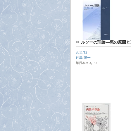
ルソーの理論―悪の原因と
2011/12
仲島 陽一
単行本
￥ 3,132