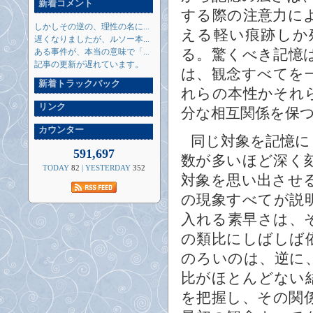
新着コメント
する際の注意力に
しかしその逆の、理性の名に...
える軽い痕跡しか
遅くなりましたが、ルソー本...
る。驚くべき記憶
ある事件が、本当の意味で「...
記事の更新が遅れています。
は、観念すべてを
新着トラックバック
れらの本性かそれ
リンク
分な相互関係を保
カウンター
同じ対象を記憶に
591,697
数が多いほど深く
TODAY
82
| YESTERDAY
352
対象を思い出させ
の現象すべてが説
入れる素早さは、
の類比にしばしば
のろいのは、逆に
比がほとんどない
を把握し、その関