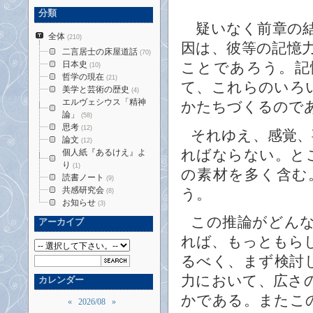
分類
疑いなく前章の結
全体
(210)
因は、彼等の記憶
二言居士の床屋道話
(70)
日本史
ことであろう。記
(10)
哲学の現在
(21)
て、これらのいろ
美学と芸術の歴史
(4)
エルヴェシウス「精神
かたちづくるので
論」
(58)
思考
(12)
それゆえ、感覚、
論文
(12)
ればならない。と
個人紙『あるけえ』よ
り
(1)
の素材を多く含む
読書ノート
(9)
う。
共感研究会
(8)
お知らせ
(3)
この推論がどん
アーカイブ
れば、もっともら
るべく、まず検討
力において、広さ
カレンダー
かである。またこ
«
2026/08
»