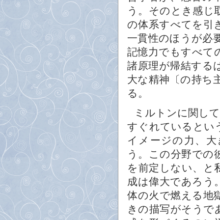
う。そのとき感じ
の体系すべてを引
一貫性のほうが必
記憶力でもすべて
諸原理が帰結する
大な精神〔の持ち
る。
ミルトンに関して
すぐれているとい
イメージの力、大
う。この分野での
を前定しない、と
成は偉大であろう
体の火で燃える地
きの描写がそうで