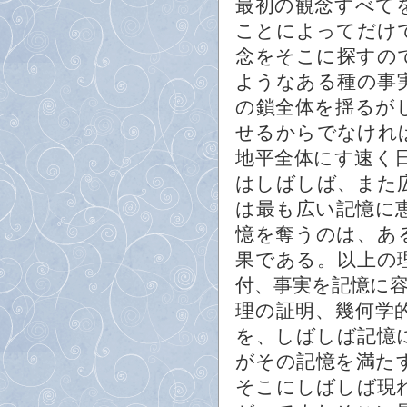
最初の観念すべて
ことによってだけ
念をそこに探すの
ようなある種の事
の鎖全体を揺るが
せるからでなけれ
地平全体にす速く
はしばしば、また
は最も広い記憶に
憶を奪うのは、あ
果である。以上の
付、事実を記憶に
理の証明、幾何学
を、しばしば記憶
がその記憶を満た
そこにしばしば現