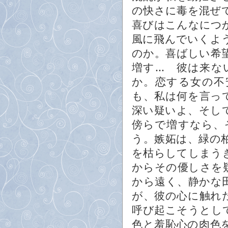
の快さに毒を混ぜ
喜びはこんなにつ
風に飛んでいくよ
のか。喜ばしい希
増す… 彼は来な
か。恋する女の不
も、私は何を言っ
深い疑いよ、そし
傍らで増すなら、
う。嫉妬は、緑の
を枯らしてしまう
からその優しさを
から遠く、静かな
が、彼の心に触れ
呼び起こそうとし
色と羞恥心の肉色