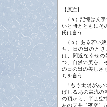
【原注】
（ａ）記憶は文字
いと時とともにそ
氏は言う。
（ｂ）ある若い娘
ち、日の出のとき
は、間近な幸せの
つ、自然の美を、
の日の出の美しさ
ちを言う。
「もう太陽があ
ばしるあの急流の
の頂から、半ば空
あの天井〔夜空〕