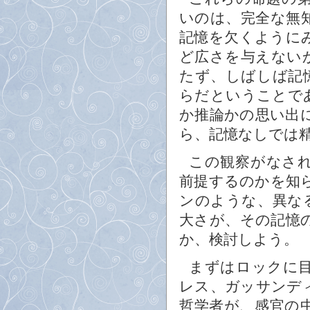
いのは、完全な無
記憶を欠くように
ど広さを与えない
たず、しばしば記
らだということで
か推論かの思い出
ら、記憶なしでは
この観察がなさ
前提するのかを知
ンのような、異な
大さが、その記憶
か、検討しよう。
まずはロックに
レス、ガッサンデ
哲学者が、感官の