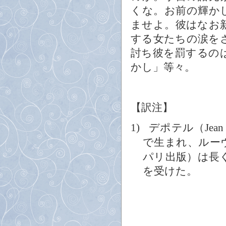
くな。お前の輝か
ませよ。彼はなお
する女たちの涙を
討ち彼を罰するの
かし」等々。
【訳注】
デポテル（
1)
Jean
で生まれ、ルー
パリ出版）は長
を受けた。