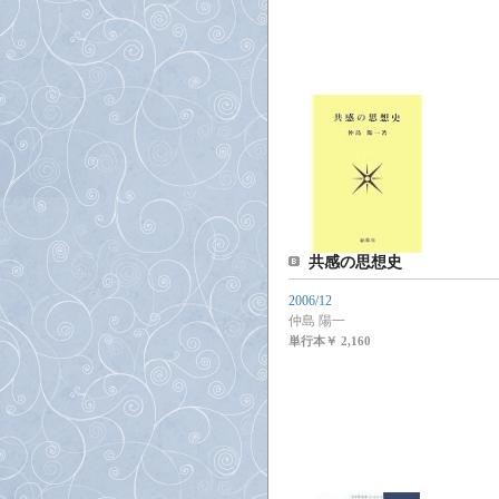
共感の思想史
2006/12
仲島 陽一
単行本
￥ 2,160