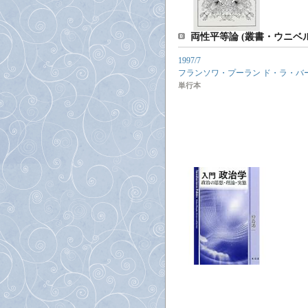
両性平等論 (叢書・ウニベ
1997/7
フランソワ・プーラン ド・ラ・バ
単行本