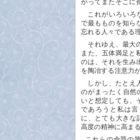
がってまたそこに
これがいろいろな
で最もものを知ら
忘れる人々である
それゆえ、最大の
また、五体満足と
のは、それを生み
を陶冶する注意力
しかし、たとえ人
のがまったく自然
いと想定しても、
であろうと私は言
に、とても大きな
高度の精神に高ま
これらの命題の