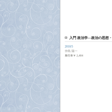
入門 政治学―政治の思想
2010/5
仲島 陽一
単行本
￥ 2,484