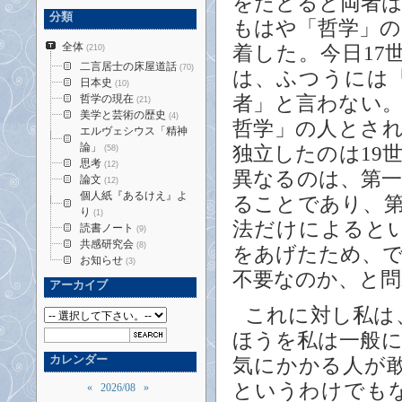
をたどると両者
分類
もはや「哲学」
全体
着した。今日
17
(210)
二言居士の床屋道話
(70)
は、ふつうには
日本史
(10)
哲学の現在
者」と言わない
(21)
美学と芸術の歴史
(4)
哲学」の人とさ
エルヴェシウス「精神
論」
独立したのは
19
(58)
思考
(12)
異なるのは、第
論文
(12)
個人紙『あるけえ』よ
ることであり、
り
(1)
法だけによると
読書ノート
(9)
共感研究会
(8)
をあげたため、
お知らせ
(3)
不要なのか、と
アーカイブ
これに対し私は
ほうを私は一般
カレンダー
気にかかる人が
というわけでも
«
2026/08
»