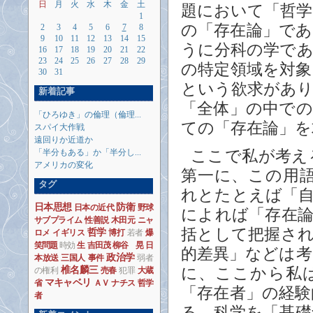
日
月
火
水
木
金
土
題において「哲
1
の「存在論」で
2
3
4
5
6
7
8
9
10
11
12
13
14
15
うに分科の学で
16
17
18
19
20
21
22
23
24
25
26
27
28
29
の特定領域を対
30
31
という欲求があ
新着記事
「全体」の中で
「ひろゆき」の倫理（倫理...
ての「存在論」を
スパイ大作戦
遠回りか近道か
「半分もある」か「半分し...
ここで私が考え
アメリカの変化
第一に、この用
タグ
れとたとえば「
日本思想
防衛
日本の近代
野球
によれば「存在
サブプライム
性善説
木田元
ニャ
括として把握さ
哲学
ロメ
イギリス
博打
若者
爆
笑問題
時効
生
吉田茂
柳谷 晃
日
的差異」などは
政治学
本放送
三国人
事件
弱者
椎名麟三
に、ここから私
の権利
売春
犯罪
大蔵
マキャベリ
省
ＡＶ
ナチス
哲学
「存在者」の経
者
る。科学を「基