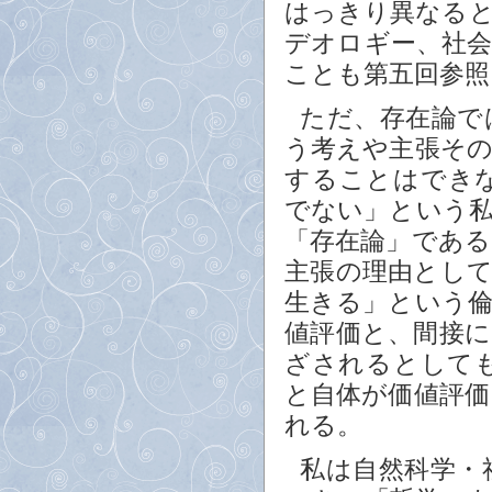
はっきり異なる
デオロギー、社
ことも第五回参照
ただ、存在論で
う考えや主張そ
することはでき
でない」という
「存在論」であ
主張の理由とし
生きる」という
値評価と、間接に
ざされるとして
と自体が価値評
れる。
私は自然科学・