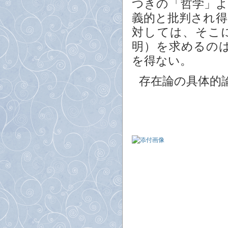
つきの「哲学」
義的と批判され
対しては、そこ
明）を求めるの
を得ない。
存在論の具体的