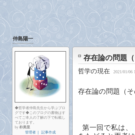
仲島陽一
存在論の問題（
哲学の現在
2021/01/06 
存在論の問題（そ
◆哲学者仲島先生から学ぶブロ
グです◆このブログの書物はす
べてご本人の了解の下で転載し
ております。
第一回で私は、
by
朴美里
管理者
|
記事作成