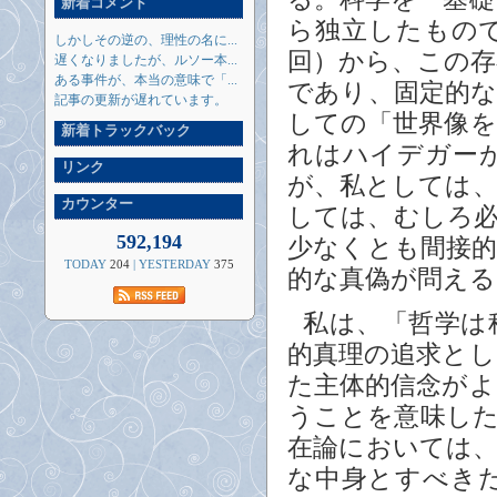
新着コメント
ら独立したもの
しかしその逆の、理性の名に...
回）から、この
遅くなりましたが、ルソー本...
ある事件が、本当の意味で「...
であり、固定的
記事の更新が遅れています。
しての「世界像
新着トラックバック
れはハイデガー
リンク
が、私としては
カウンター
しては、むしろ
592,194
少なくとも間接
TODAY
204
| YESTERDAY
375
的な真偽が問え
私は、「哲学は
的真理の追求と
た主体的信念が
うことを意味し
在論においては
な中身とすべき