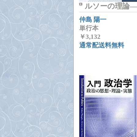
ルソーの理論―
仲島 陽一
単行本
￥
3,132
通常配送料無料