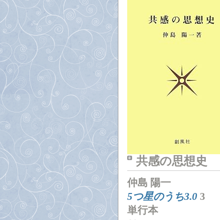
共感の思想史
仲島 陽一
5つ星のうち3.0
3
単行本