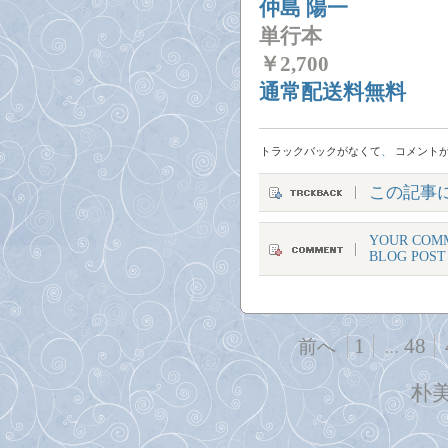
仲島 陽一
単行本
￥
2,700
通常配送料無料
トラックバックがなくて
、
コメント
この記事
YOUR COMM
BLOG POST
1
...
48
前へ
朴