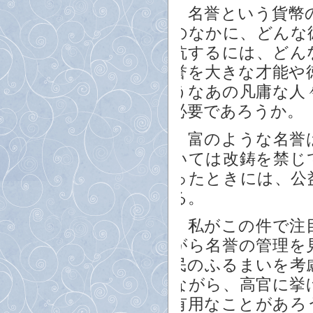
名誉という貨幣の
のなかに、どんな
抗するには、どん
誉を大きな才能や
うなあの凡庸な人
必要であろうか。
富のような名誉は
いては改鋳を禁じ
ったときには、公
る。
私がこの件で注目
がら名誉の管理を
民のふるまいを考
ながら、高官に挙
有用なことがあろ