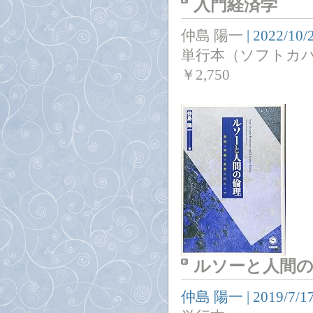
入門経済学
仲島 陽一
|
2022/10/
単行本（ソフトカ
￥
2,750
ルソーと人間の
仲島 陽一
|
2019/7/1