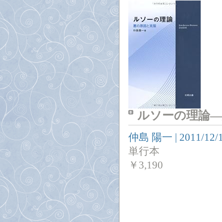
ルソーの理論―
仲島 陽一
|
2011/12/
単行本
￥
3,190