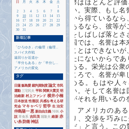
幣はほとんど評価
日
月
火
水
木
金
土
1
い。実際、もし名
2
3
4
5
6
7
8
9
10
11
12
13
14
15
から得ているなら
16
17
18
19
20
21
22
あるなら、彼等が
23
24
25
26
27
28
29
30
31
をしばしば落とさ
新着記事
国では、名誉は本
「ひろゆき」の倫理（倫理...
ことはできないが
スパイ大作戦
たにないからであ
遠回りか近道か
「半分もある」か「半分し...
ある。栄光は公衆
アメリカの変化
ころで、名誉が卑
タグ
める。もはや人々
論文
日蓮
飯島愛
裁判員制度
市民
い。そして名誉は
運動
三宅民夫
平和
関東大震災
明
横井小楠
治維新
村上ファンド
がそれを用いるの
日本放送
性善説
共感を考える研
マキャベリ
哲学
究会
生
治安
アメリカのある
仲島陽一
悪
新自由主義
NHK
小
赤
説
草食系
吉田茂
堀隆夫
維新
り、交渉を巧みに
い糸
防衛
神話
だ」と言う。この