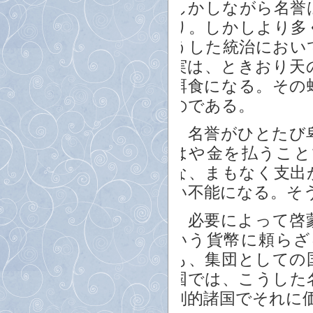
しかしながら名誉
り。しかしより多
うした統治におい
実は、ときおり天
餌食になる。その
のである。
名誉がひとたび卑
はや金を払うこと
な、まもなく支出
い不能になる。そ
必要によって啓蒙
いう貨幣に頼らざ
も、集団としての
国では、こうした
制的諸国でそれに