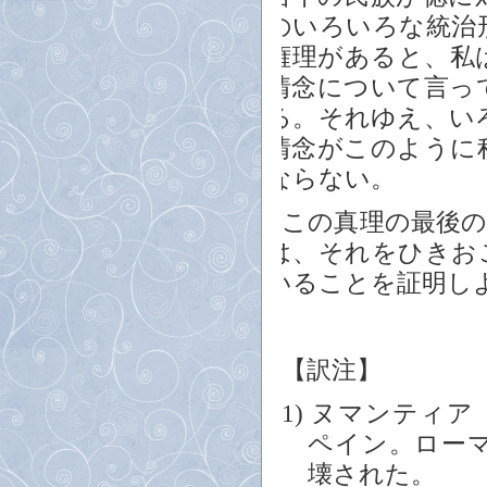
のいろいろな統治
権理があると、私
情念について言っ
る。それゆえ、い
情念がこのように
ならない。
この真理の最後
は、それをひきお
いることを証明し
【訳注】
1)
ヌマンティア（Jean
ペイン。ローマ
壊された。