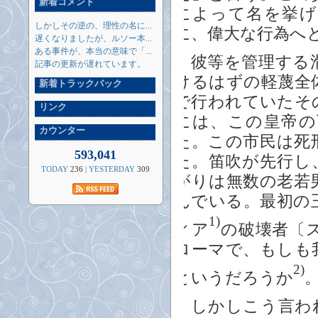
新着コメント
によって名を挙げ
しかしその逆の、理性の名に...
に、偉大な行為へ
遅くなりましたが、ルソー本...
ある事件が、本当の意味で「...
彼等を管理する滑
記事の更新が遅れています。
けるはずの軽蔑全
新着トラックバック
で行われていたそ
リンク
には、この皇帝の
カウンター
た。この市民は死
593,041
た。笛吹が先行し
TODAY
236
| YESTERDAY
309
がりは無数の老若
んでいる。最初の
1
)
ィア
の破壊者〔
ローマで、もしも
2
)
というだろうか
しかしこう言われ