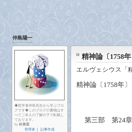
仲島陽一
精神論〔1758
エルヴェシウス「
精神論〔1758年〕
◆哲学者仲島先生から学ぶブロ
グです◆このブログの書物はす
べてご本人の了解の下で転載し
第三部
第24
ております。
by
朴美里
管理者
|
記事作成