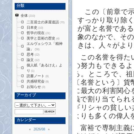
分類
この〔前章で示
全体
(210)
すっかり取り除
二言居士の床屋道話
(70)
が富と名誉であ
日本史
(10)
哲学の現在
(21)
象のなかで、そ
美学と芸術の歴史
(4)
エルヴェシウス「精神
きは、人々がよ
論」
(58)
思考
(12)
この名誉を得たい
論文
(12)
の努力もできるよ
個人紙『あるけえ』よ
り
(1)
る。ところで、祖
読書ノート
(9)
〔名誉という〕貨
共感研究会
(8)
お知らせ
(3)
に最大の利害関心
アーカイブ
義で割り当てられ
ギリシャの貧しい
よりも多くの偉人
カレンダー
富裕で専制主義に
«
2026/08
»