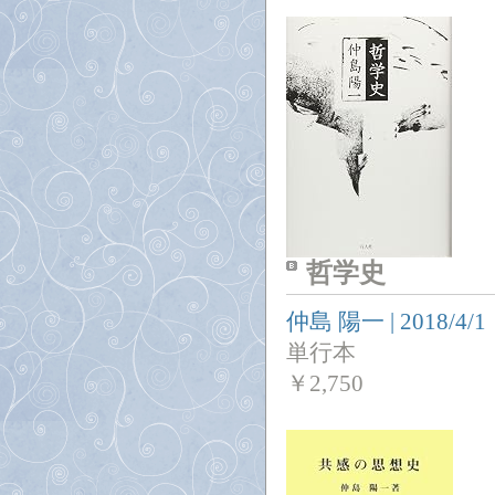
哲学史
仲島 陽一
|
2018/4/1
単行本
￥
2,750