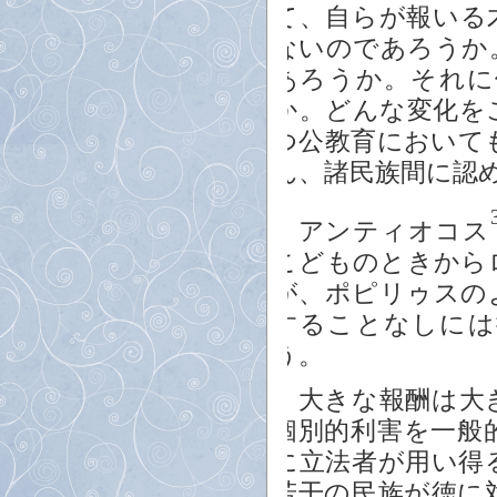
て、自らが報いる
ないのであろうか
あろうか。それに
か。どんな変化を
つ公教育において
ん、諸民族間に認
アンティオコス
こどものときから
が、ポピリゥスの
することなしには
う。
大きな報酬は大き
個別的利害を一般
に立法者が用い得
若干の民族が徳に