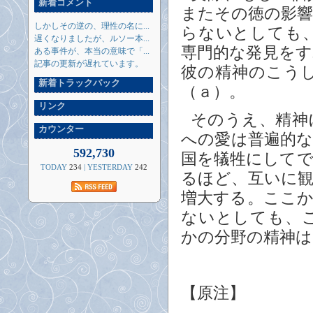
新着コメント
またその徳の影
しかしその逆の、理性の名に...
らないとしても
遅くなりましたが、ルソー本...
専門的な発見を
ある事件が、本当の意味で「...
記事の更新が遅れています。
彼の精神のこう
新着トラックバック
（ａ）。
リンク
そのうえ、精神
カウンター
への愛は普遍的
592,730
国を犠牲にして
TODAY
234
| YESTERDAY
242
るほど、互いに
増大する。ここ
ないとしても、
かの分野の精神は
【原注】