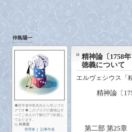
仲島陽一
精神論〔1758
徳義について
エルヴェシウス「
精神論〔17
◆哲学者仲島先生から学ぶブロ
グです◆このブログの書物はす
べてご本人の了解の下で転載し
ております。
by
朴美里
第二部
第25
管理者
|
記事作成