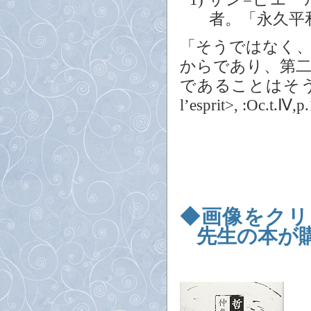
者。「永久平
「そうではなく
からであり、第
であることはそうでない
l’esprit>, :Oc.t.Ⅳ,p
◆画像をクリ
先生の本が