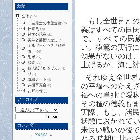
分類
全体
(210)
もし全世界との
二言居士の床屋道話
(70)
義はすべての国
日本史
(10)
哲学の現在
(21)
で、すべての民
美学と芸術の歴史
(4)
エルヴェシウス「精神
い。模範の実行
論」
(58)
効果がないのは
思考
(12)
論文
上げるが、海に
(12)
個人紙『あるけえ』よ
り
(1)
それゆえ全世界
読書ノート
(9)
の幸福へのたえ
共感研究会
(8)
お知らせ
(3)
福への単純で曖
アーカイブ
その種の徳義も
実際、もし、諸
状態におかれて
カレンダー
来長い戦いの後
«
2026/08
»
とる時期に比べ