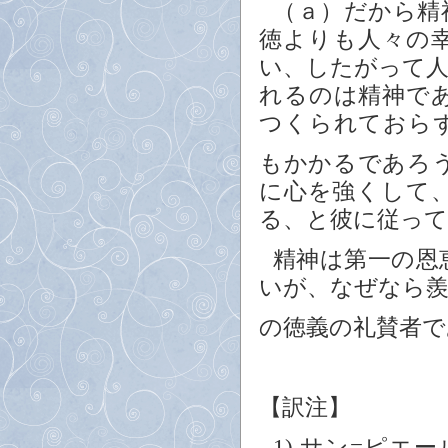
（ａ）だから精
徳よりも人々の
い、したがって
れるのは精神で
つくられておら
もかかるであろ
に心を強くして
る、と彼に従って
精神は第一の恩
いが、なぜなら
の徳義の礼賛者
【訳注】
1)
サン=ピエール（S