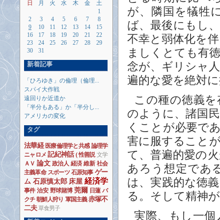
日
月
火
水
木
金
土
が、隣国を犠牲
1
2
3
4
5
6
7
8
ば、最後にもし
9
10
11
12
13
14
15
16
17
18
19
20
21
22
不幸と弱体化を
23
24
25
26
27
28
29
ましくとても有
30
31
新着記事
念が、ギリシャ
遍的な愛を絶対に
「ひろゆき」の倫理（倫理...
スパイ大作戦
この種の徳義を
遠回りか近道か
「半分もある」か「半分し...
のように、諸国
アメリカの変化
くことが必要で
タグ
害に服すること
法華経
医療倫理学と共感
論理学
て、普遍的愛の
記紀神話
ニャロメ
(
性善説
文学
論文
ＡＶ
政治人
経済
維新
社会
あろう想定であ
ゲー
主義革命
スポーツ
石原知事
は、実践的な徳
経済学
ム
石原慎太郎
床屋
莞爾
事件
治安
野球賭博
日蓮
バ
る。そして精神
赤塚不
クチ
朝鮮人狩り
軍国主義
二夫
草食男子
実際、もし一個