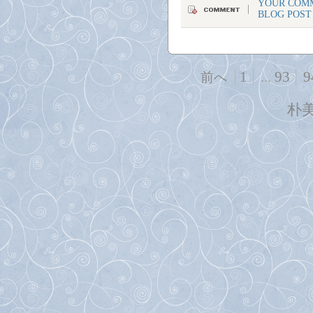
YOUR COMM
BLOG POST
1
...
93
9
前へ
朴