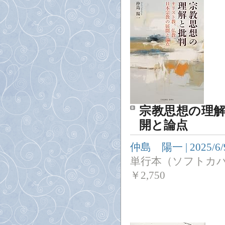
宗教思想の理
開と論点
仲島 陽一
|
2025/6/
単行本（ソフトカ
￥
2,750