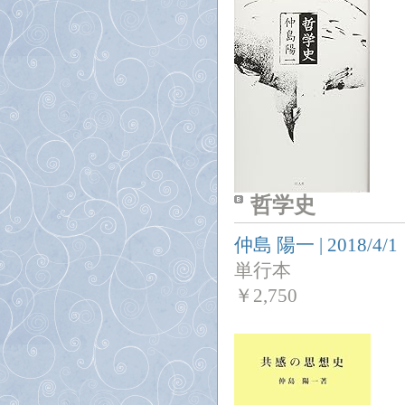
哲学史
仲島 陽一
|
2018/4/1
単行本
￥
2,750