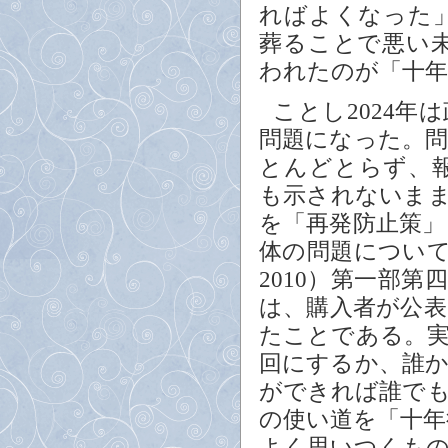
ればよくなった
葬ることで悪い
われたのが「十年
ことし2024
問題になった。
とんどとらず、
も示されないま
を「再発防止策
体の問題につい
2010）第一部
は、購入者が公表
たことである。
回にするか、誰
ができれば誰で
の使い道を「十
よく思いつくも