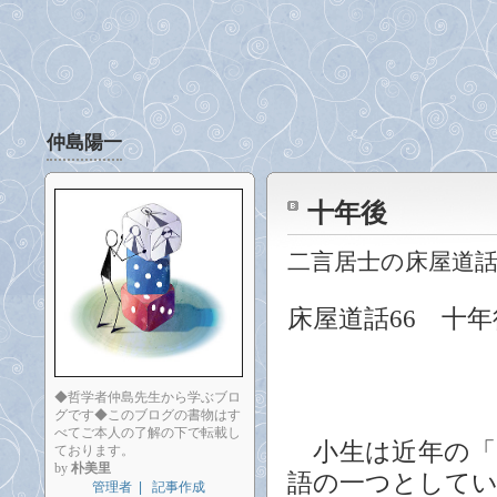
仲島陽一
十年後
二言居士の床屋道
床屋道話66 十年
◆哲学者仲島先生から学ぶブロ
グです◆このブログの書物はす
べてご本人の了解の下で転載し
小生は近年の「
ております。
by
朴美里
語の一つとして
管理者
|
記事作成