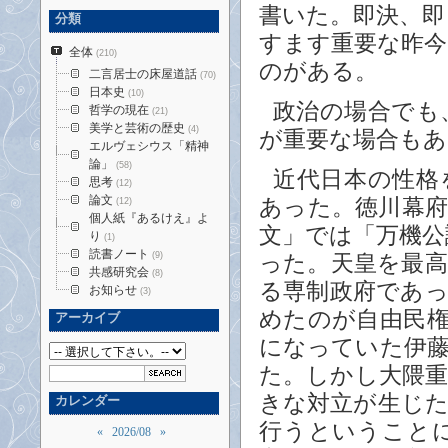
書いた。即決、
分類
すます重要な昨
全体
(210)
のがある。
二言居士の床屋道話
(70)
日本史
(10)
政治の場合でも
哲学の現在
(21)
美学と芸術の歴史
(4)
が重要な場合もあ
エルヴェシウス「精神
論」
(58)
近代日本の性格
思考
(12)
論文
あった。徳川幕
(12)
個人紙『あるけえ』よ
文」では「万機
り
(1)
読書ノート
(9)
った。天皇を最
共感研究会
(8)
る専制政府であ
お知らせ
(3)
めたのが自由民
アーカイブ
になっていた伊
た。しかし大隈
きな対立が生じ
カレンダー
行うということ
«
2026/08
»