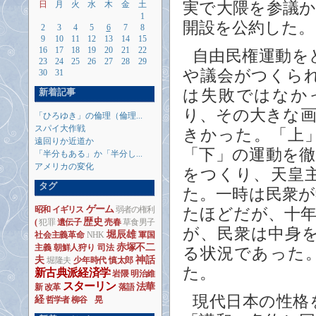
日
月
火
水
木
金
土
実で大隈を参議か
1
開設を公約した。
2
3
4
5
6
7
8
9
10
11
12
13
14
15
16
17
18
19
20
21
22
自由民権運動を
23
24
25
26
27
28
29
や議会がつくら
30
31
新着記事
は失敗ではなか
り、その大きな画
「ひろゆき」の倫理（倫理...
スパイ大作戦
きかった。「上
遠回りか近道か
「下」の運動を
「半分もある」か「半分し...
アメリカの変化
をつくり、天皇
タグ
た。一時は民衆
ゲーム
昭和
イギリス
弱者の権利
たほどだが、十
歴史
(
犯罪
遺伝子
売春
草食男子
が、民衆は中身
堀辰雄
社会主義革命
NHK
軍国
赤塚不二
主義
朝鮮人狩り
司法
る状況であった
夫
神話
堀隆夫
少年時代
慎太郎
た。
新古典派経済学
岩隈
明治維
スターリン
法華
新
改革
落語
現代日本の性格
経
哲学者
柳谷 晃