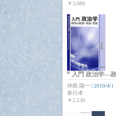
￥
3,080
入門 政治学―
仲島 陽一
|
2010/4/1
単行本
￥
2,530