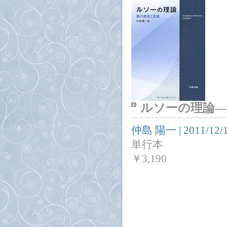
ルソーの理論―
仲島 陽一
|
2011/12/
単行本
￥
3,190