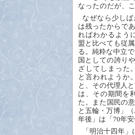
なったのだが、
なぜなら少しば
は残ったからで
ればわかるよう
盟と比べても従
る。純粋な中立
国としての誇り
ざしてしまった
と言われようか
と、その代理人
は、その期間を
た。また国民の
と五輪・万博」
年後」は「70年安
「明治十四年」