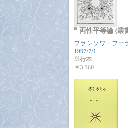
両性平等論 (
フランソワ・プー
1997/7/1
単行本
￥
3,960