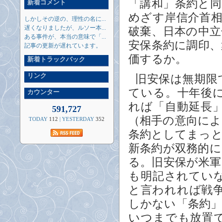
「講和」条約と
新着コメント
めざす岸信介首
しかしその逆の、理性の名に...
遅くなりましたが、ルソー本...
破棄、日本の中
ある事件が、本当の意味で「...
安保条約に調印
記事の更新が遅れています。
価するか。
新着トラックバック
リンク
旧安保は無期限
ている。十年後
カウンター
れば「自動延長
591,727
（相手の意向に
TODAY
112
| YESTERDAY
352
条約としてまっ
新条約が双務的
る。旧安保が米
も明記されてい
と言われれば戦
しかない「条約
いつまでも放置