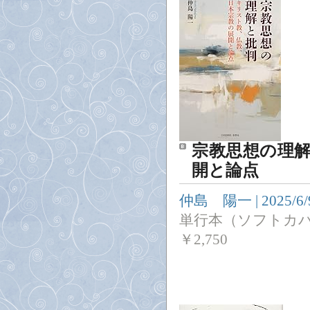
宗教思想の理
開と論点
仲島 陽一
|
2025/6/
単行本（ソフトカ
￥
2,750