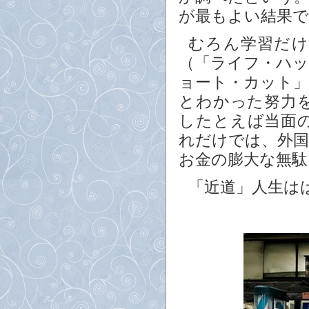
が最もよい結果
むろん学習だけ
（「ライフ・ハ
ョート・カット
とわかった努力
したとえば当面
れだけでは、外
お金の膨大な無
「近道」人生は