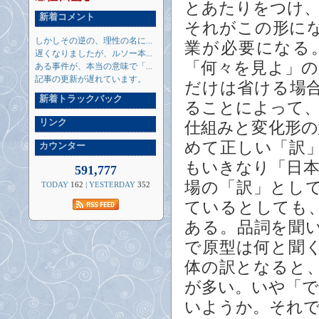
とあたりをつけ
新着コメント
それがこの形に
しかしその逆の、理性の名に...
業が必要になる
遅くなりましたが、ルソー本...
「何々を見よ」
ある事件が、本当の意味で「...
記事の更新が遅れています。
だけは省ける場
新着トラックバック
ることによって
リンク
仕組みと変化形
めて正しい「訳
カウンター
もいきなり「日
591,777
場の「訳」とし
TODAY
162
| YESTERDAY
352
ているとしても
ある。品詞を聞
で原型は何と聞
体の訳となると
が多い。いや「
いようか。それ