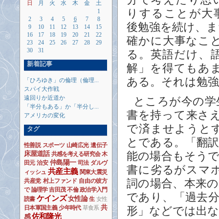
日
月
火
水
木
金
土
りすることが大
1
2
3
4
5
6
7
8
後勉強を続け、
9
10
11
12
13
14
15
16
17
18
19
20
21
22
確かに大事なこ
23
24
25
26
27
28
29
30
31
る。英語だけ、
新着記事
解」を得てもあ
ある。それは勉強
「ひろゆき」の倫理（倫理...
スパイ大作戦
遠回りか近道か
ところが今の学
「半分もある」か「半分し...
書を持って来さ
アメリカの変化
で済ませようと
タグ
とである。「翻
性善説
スポーツ
山崎広光
遺伝子
床屋道話
能の場合もそう
共感を考える研究会
木
仲島陽一
田元
治安
司法
ダルヴ
書に劣るがスマ
共産主義
ィッシュ
関東大震災
共産党
村上ファンド
自由の彼方
詞の場合、本来
で
論理学
吉田茂
不倫
政治学入門
であり、「過去
ケインズ
女性論
読書
生
女性
共
日本軍国主義
少年時代
草食系
形」などでは出
佐和隆光
感