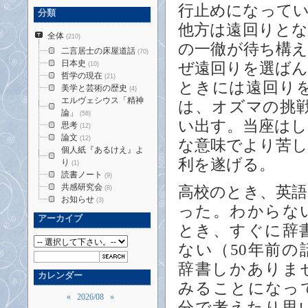
行止めになって
分類
他方は遠回りと
全体
(210)
の一徹が待ち構
二言居士の床屋道話
(70)
日本史
ぜ遠回りを選ば
(10)
哲学の現在
(21)
ときには遠回り
美学と芸術の歴史
(4)
エルヴェシウス「精神
は、オズマの挑
論」
(58)
い出す。当座は
思考
(12)
論文
(12)
な意味でより苦
個人紙『あるけえ』よ
利を遂げる。
り
(1)
読書ノート
(9)
共感研究会
高校のとき、英語
(8)
お知らせ
(3)
った。わからな
アーカイブ
とき、すぐに辞
ない（50年前の
辞書しかありま
カレンダー
みることになっ
«
2026/08
»
分で考えたり思