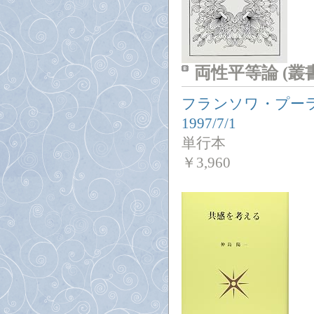
両性平等論 (
フランソワ・プー
1997/7/1
単行本
￥
3,960