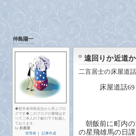
仲島陽一
遠回りか近道か
二言居士の床屋道
床屋道話69 
◆哲学者仲島先生から学ぶブロ
グです◆このブログの書物はす
べてご本人の了解の下で転載し
朝飯前に町内の
ております。
by
朴美里
の星飛雄馬の日
管理者
|
記事作成