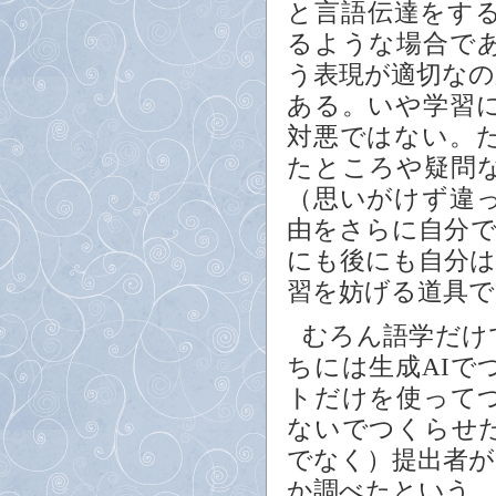
と言語伝達をす
るような場合で
う表現が適切な
ある。いや学習
対悪ではない。
たところや疑問
（思いがけず違
由をさらに自分
にも後にも自分
習を妨げる道具で
むろん語学だけ
ちには生成AI
トだけを使って
ないでつくらせ
でなく）提出者
か調べたという