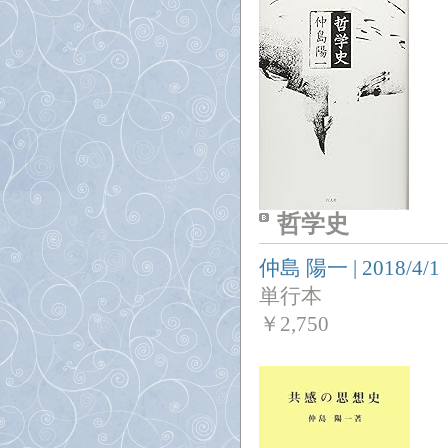
哲学史
仲島 陽一
|
2018/4/1
単行本
￥
2,750