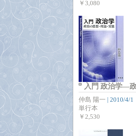
￥
3,080
入門 政治学―
仲島 陽一
|
2010/4/1
単行本
￥
2,530