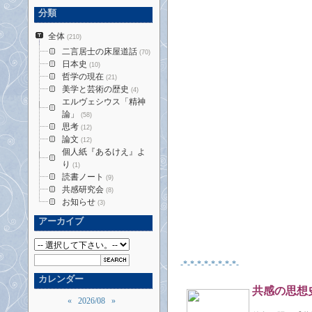
分類
全体
(210)
二言居士の床屋道話
(70)
日本史
(10)
哲学の現在
(21)
美学と芸術の歴史
(4)
エルヴェシウス「精神
論」
(58)
思考
(12)
論文
(12)
個人紙『あるけえ』よ
り
(1)
読書ノート
(9)
共感研究会
(8)
お知らせ
(3)
アーカイブ
-*-*-*-*-*-*-*-*-
カレンダー
共感の思想
«
2026/08
»