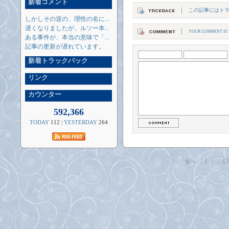
新着コメント
この記事にはト
しかしその逆の、理性の名に...
遅くなりましたが、ルソー本...
YOUR COMMENT IS T
ある事件が、本当の意味で「...
記事の更新が遅れています。
新着トラックバック
リンク
カウンター
592,366
TODAY
112
| YESTERDAY
264
1
...
15
前へ