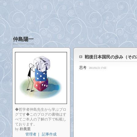
仲島陽一
戦後日本国民の歩み（その
思考
2011/01/21 17:03
◆哲学者仲島先生から学ぶブロ
グです◆このブログの書物はす
べてご本人の了解の下で転載し
ております。
by
朴美里
管理者
|
記事作成