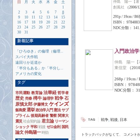
仲島 陽一【著
日
月
火
水
木
金
土
1
創風社
（2006/
2
3
4
5
6
7
8
291p / 19cm / B
9
10
11
12
13
14
15
16
17
18
19
20
21
22
ISBN： 9784883
23
24
25
26
27
28
29
NDC分類： 14
30
31
新着記事
入門政治学
「ひろゆき」の倫理（倫理...
スパイ大作戦
仲島 陽一【
遠回りか近道か
東信堂
（2010
「半分もある」か「半分し...
アメリカの変化
268p / 19cm /
タグ
ISBN： 97848
NDC分類： 
法華経
市民運動
教育論
哲学者
歴史
樗牛
戦争
石
売春
論理学
ケインズ
原慎太郎
伊藤博文
選挙
飯島愛
政治学入門
憲法
サブ
プライム
後期高齢者
警察
関東大
戦争
,
戦後
,
日本
君主論
震災
社会契約論
リーマン
ショック
平和
戦後
ゼロ金利
国民
論文
仲島陽一
時効
トラックバックがなくて
、
コメント