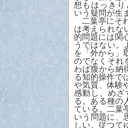
想もはっきり
いう疑問が生
二葉亭にそれ
は考えられな
的問題には関
うではない。
を「外から」
のでなくそれ
わば腹から納
る知的操作で
や気質、体験
感動し、めざ
る。ある種の
ている。二葉
いう問題に、
しい。従つて