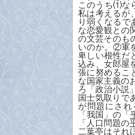
このうち
⑴
な
私は考えるが
り弱くなるで
な恋愛観との
の文芸そのも
いのか。②軍
卑しい根性だ
込み、女郎屋
張に努めるこ
な国家主義の
ろ「政治小説
国士気取りで
が問題にされ
「我国」の「
「人口問題の
二葉亭はそれ