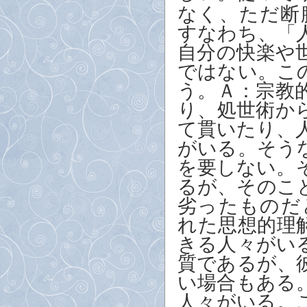
なく、ただ断
すなわち、「
自分の快楽や
ではない。こ
う。Ａ：宗教
り、処世術か
て貫いたり、
がいる。そう
を要しない。
るが、そのこ
劣ったものだ
れた思想的理
きる人々がい
質であるが、
い場合もある
人々がいる。