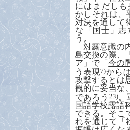
にはまだしも
かしそれは、
対決を通して
な「国士」志
う。
対露意識の内
島交換の際、
ア」で「
今の
う表現
7)
から
攻撃するとは
観的に妥当な
であろう
23)
。
国語学校露語
できる。そこ
れを通じて「
振幅は広くな