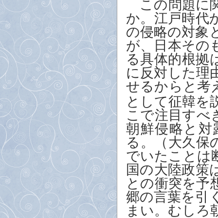
この問題に関
か。江戸時代
の侵略の対象
が、日本その
る具体的根拠
に反対した理
せるからと考
として征韓を
こで注目すべ
朝鮮侵略と対
る。（大久保
でいたことは
国の大陸政策
との衝突を予
郷の言葉を引
まい。むしろ