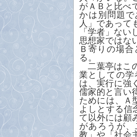
がＡＢと比べ
かは別問題で
人」であって
「学者」ない
思想家ではな
Ｂ寄りの場合
る。
二葉亭はこの
業としての学
は、実行に強
儒家的と言い
ためには、Ａ
よしとする信
て以外には顧
があろうが、
教」や「社会