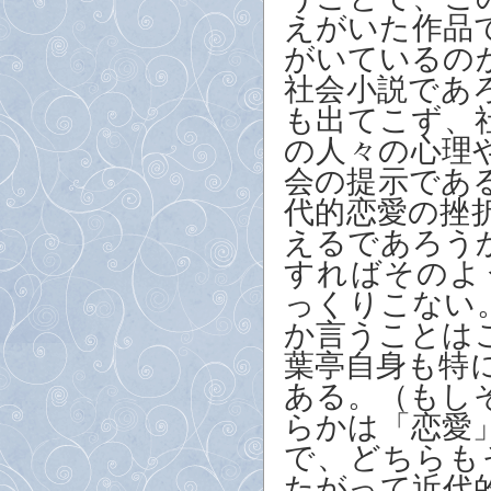
えがいた作品
がいているの
社会小説であ
も出てこず、
の人々の心理
会の提示であ
代的恋愛の挫
えるであろう
すればそのよ
っくりこない
か言うことは
葉亭自身も特
ある。（もし
らかは「恋愛
で、どちらも
たがって近代