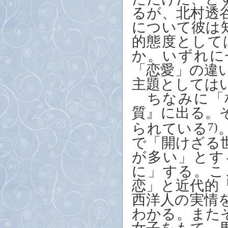
るが、北村透
について彼は
的態度として
か。いずれに
「恋愛」の違
主題としては
ちなみに「
質』に出る。
られている
7)
で「開けざる
が多い」とす
に」する。こ
恋」と近代的
西洋人の実情
わかる。また