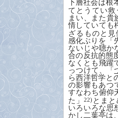
下層社会は根
てとうてい救
まい、また貴
情していても
ざるものと見
感化ぶりを「
ないじや聴か
合の反抗的態
なくとも飛躍
っつけて、「
ら西洋哲学と
の影響もあつ
すなわち俯仰
た」
22)
とまと
いろいろな思
かし二葉亭は