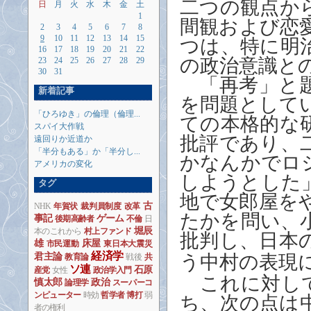
二つの観点か
日
月
火
水
木
金
土
1
間観および恋
2
3
4
5
6
7
8
9
10
11
12
13
14
15
つは、特に明
16
17
18
19
20
21
22
の政治意識と
23
24
25
26
27
28
29
30
31
「再考」と題
新着記事
を問題として
「ひろゆき」の倫理（倫理...
ての本格的な
スパイ大作戦
批評であり、
遠回りか近道か
「半分もある」か「半分し...
かなんかでロ
アメリカの変化
しようとした
タグ
地で女郎屋を
古
NHK
年賀状
裁判員制度
改革
たかを問い、
事記
ゲーム
後期高齢者
不倫
日
堀辰
本のこれから
村上ファンド
批判し、日本
雄
床屋
市民運動
東日本大震災
経済学
君主論
う中村の表現
教育論
戦後
共
ソ連
石原
産党
女性
政治学入門
これに対して
慎太郎
政治
論理学
スーパーコ
ンピューター
時効
哲学者
博打
弱
ち、次の点は
者の権利