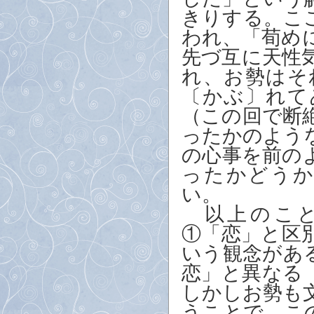
きりする。こ
われ、「荀め
先づ互に天性
れ、お勢はそ
〔かぶ〕れて
（この回で断
ったかのよう
の心事を前の
ったかどう
い。
以上のこと
①「恋」と区
いう観念があ
恋」と異なる
しかしお勢も
うことで、こ