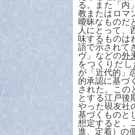
る。また「内
教またはロマ
曖昧なものだ
人にとって、
味するものは
語で示されて
ヴ」などの
外
をつくりだし
が「近代的」
的承認に基づ
された。この
とする江戸後
やった硯友社
基づくものと
想定すると、
進、定着）の