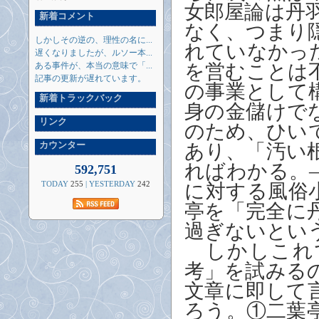
女郎屋論は丹
新着コメント
なく、つまり
しかしその逆の、理性の名に...
れていなかっ
遅くなりましたが、ルソー本...
ある事件が、本当の意味で「...
を営むことは
記事の更新が遅れています。
の事業として
新着トラックバック
身の金儲けで
リンク
のため、ひい
カウンター
あり、「汚い
ればわかる。
592,751
TODAY
255
| YESTERDAY
242
に対する風俗
亭を「完全に
過ぎないとい
しかしこれ
考」を試みる
文章に即して
ろう。①二葉