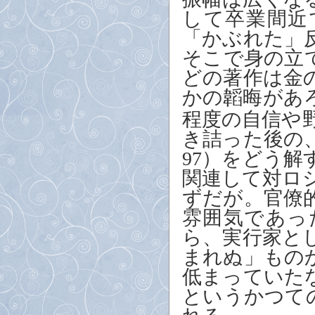
して卒業間近
「かぶれた」
そこで身の立
どの著作は金
かの韜晦があ
程度の自信や
き詰った後の
97
）をどう解
関連して対ロ
ずだが。官僚
雰囲気であっ
ら、実行家と
まれぬ」もの
低まっていた
というかつて