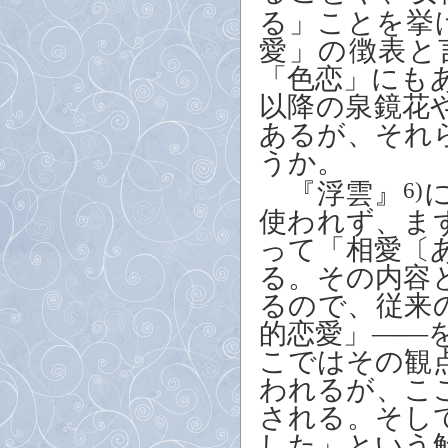
る」ことを挙
愛」の徴表と
「色恋」にも
以降の泉鏡花
あるが、それ
うか。
『浮雲』
6)
使われず、ま
って「相愛〔
る。その内容
るので、従来
的恋愛」――
こではその観
われるが、こ
される。そし
した」という