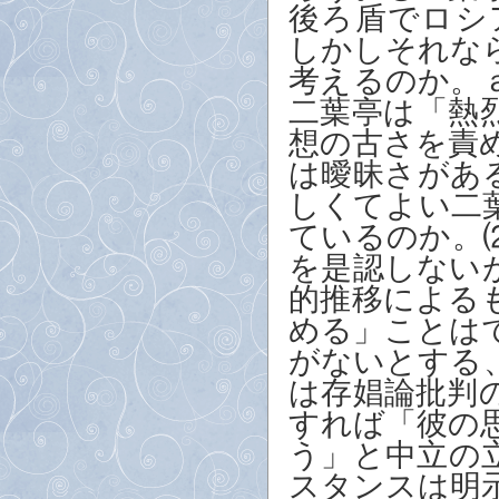
後ろ盾でロシ
しかしそれな
考えるのか。
二葉亭は「熱
想の古さを責
は曖昧さがあ
しくてよい二
ているのか。
を是認しない
的推移による
める」ことは
がないとする
は存娼論批判
すれば「彼の
う」と中立の
スタンスは明