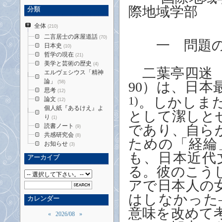
際地域学部
分類
全体
(210)
二言居士の床屋道話
(70)
一 問題の
日本史
(10)
哲学の現在
(21)
美学と芸術の歴史
(4)
二葉亭四迷
エルヴェシウス「精神
論」
(58)
90
）は、日本
思考
(12)
1)
。しかしま
論文
(12)
個人紙『あるけえ』よ
として潔しと
り
(1)
読書ノート
であり、自ら
(9)
共感研究会
(8)
ための「経綸
お知らせ
(3)
も、日本近代
アーカイブ
る。彼のこう
アで日本人の
はしなかった
カレンダー
意味を改めて
«
2026/08
»