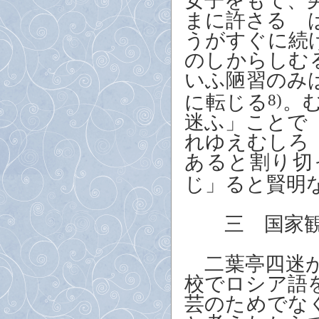
女子をもて、
まに許さる
ゝ
うがすぐに続
のしからしむ
いふ陋習のみ
に転じる
8)
。
迷ふ」ことで
れゆえむしろ
あると割り切
じ」ると賢明
三 国家観
二葉亭四迷が
校でロシア語
芸のためでな