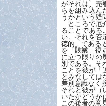
がそれは、売
らを組み込ん
うかという疑
ところで厄介
ることである
い。それを否
徳的」である
を「賎業」視
に立つ限りの
別である。そ
ことを彼が「
とみなしては
差別意識なく
それと彼が（
いたかどうか
この後者の意