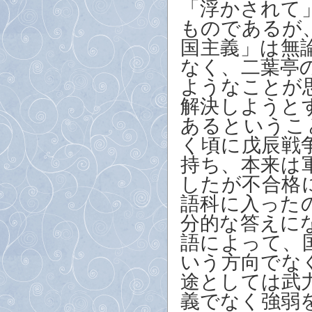
「浮かされて
ものであるが
国主義」は無
なく、二葉亭
ようなことが
解決しようと
あるというこ
く頃に戊辰戦
持ち、本来は
したが不合格
語科に入った
分的な答えに
語によって、
いう方向でな
途としては武
義でなく強弱