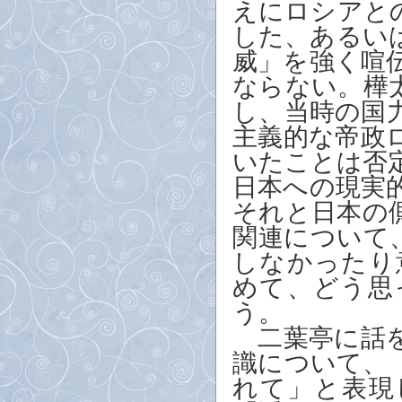
えにロシアと
した、あるい
威」を強く喧
ならない。樺
し、当時の国
主義的な帝政
いたことは否
日本への現実
それと日本の
関連について
しなかったり
めて、どう思
う。
二葉亭に話を
識について、
れて」と表現