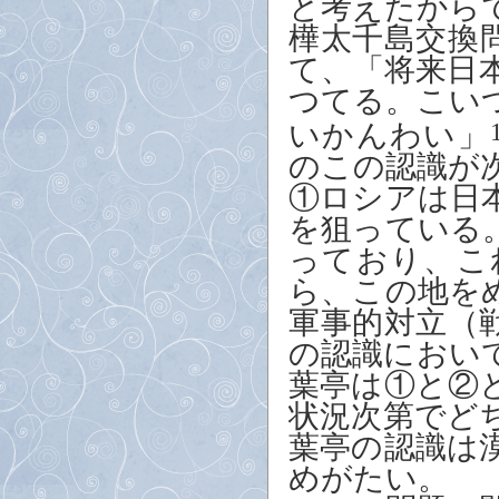
と考えたから
樺太千島交換
て、「将来日
つてる。こい
いかんわい」
のこの認識が
①ロシアは日
を狙っている
っており、こ
ら、この地を
軍事的対立（
の認識におい
葉亭は①と②
状況次第でど
葉亭の認識は
めがたい。