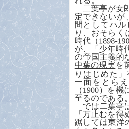
れる。
二葉亭が女郎
定できないが
問としてハル
り、おそらく
時代（
1898-19
が、「少年時
の帝国主義的
中葉の現実
を
りはじめた」
一面をとら
（
1900
）を機
至るのである
では二葉亭は
「万止むを得
踞しては東洋