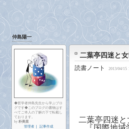
仲島陽一
二葉亭四迷と女
読書ノート
2013/04/15 
◆哲学者仲島先生から学ぶブロ
グです◆このブログの書物はす
べてご本人の了解の下で転載し
ております。
二葉亭四迷と
by
朴美里
『国際地域
管理者
|
記事作成