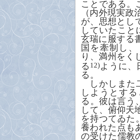
ことである。
（内外現実政
が、思想とし
していたこと
玄瑞に服する
国を牽制し、
り、満州をく
る
12)
ように、
る。
しかしまた二
しようとする
る。彼は言う
して、俯仰天
を持つて
ゐ
た
養われた点も
の受けた儒教