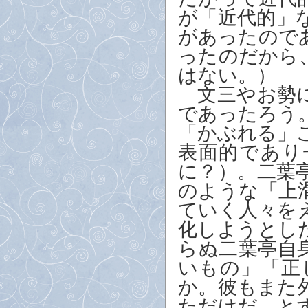
が「近代的」
があったので
ったのだから
はない。）
文三やお勢に
であったろう
「かぶれる」
表面的であり
に？）。二葉
のような「上
ていく人々を
化しようとし
らぬ二葉亭自
いもの」「正
か。彼もまた
ただけだ、と