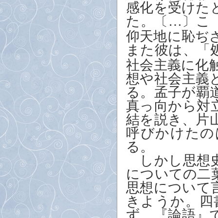
感化を受けた
た。〔…〕こ
仰天地に恥ぢ
また彼は、「
社会主義に化
想や社会主義
る。孟子が覇
真っ向から対
結を説き、片
呼びかけたの
る。
しかし思想史
についての二
思想について
きようか。四
ず、『論語』