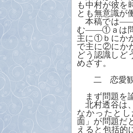
も中村が彼を
とも無意識が
本稿では――
む――①ａは
主に①ｂにか
で主に②にか
どう認識しど
めざす。
二 恋愛観
まず問題を論
北村透谷は、
なかったとし
面」が問題だ
えると包括的