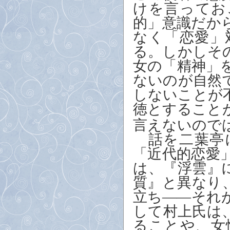
けを言ってお
的」意識だか
なく「恋愛」
る。しかしそ
女の「精神」
ないのが自然
しないことが
徳とすること
言えないので
話を二葉亭
「近代的恋愛
は、『浮雲』
質』と異なり
立ち――それ
して村上氏は
ることや、女