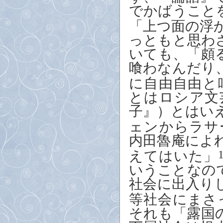
でかばうこと
「上つ面の浮
っともと思わ
いても、「頗
喰わなんだり
に自由自由と
とはロシア文
子』）とはい
ェンからラサ
内田魯庵によ
えてはいた」
いうことなの
社会に出入り
等社会にまさ
それも「露国