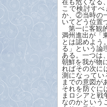
在も危くなる
こで検討すべ
か、②当時の
いてどう位置
第一に客観的
満州進出が「
とは認めよう
る」という論
ある。一つは
朝鮮を我が物
ればその次に
測になってい
までの意図が
それを防ぐに
まロシアと戦
なのかという