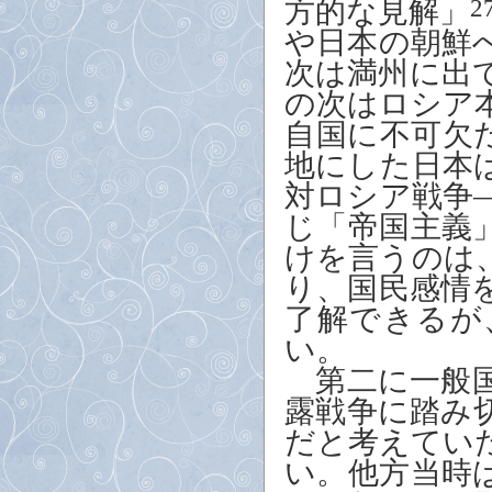
方的な見解」
2
や日本の朝鮮
次は満州に出
の次はロシア
自国に不可欠
地にした日本
対ロシア戦争
じ「帝国主義
けを言うのは
り、国民感情
了解できるが
い。
第二に一般国
露戦争に踏み
だと考えてい
い。他方当時