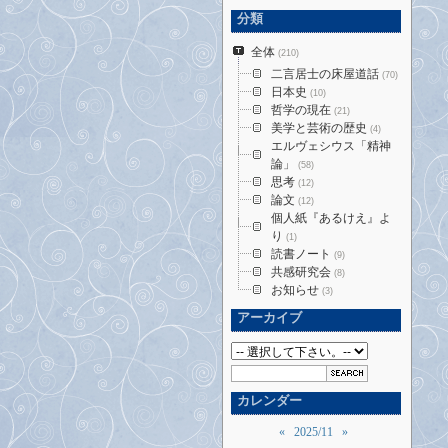
分類
全体
(210)
二言居士の床屋道話
(70)
日本史
(10)
哲学の現在
(21)
美学と芸術の歴史
(4)
エルヴェシウス「精神
論」
(58)
思考
(12)
論文
(12)
個人紙『あるけえ』よ
り
(1)
読書ノート
(9)
共感研究会
(8)
お知らせ
(3)
アーカイブ
カレンダー
«
2025/11
»