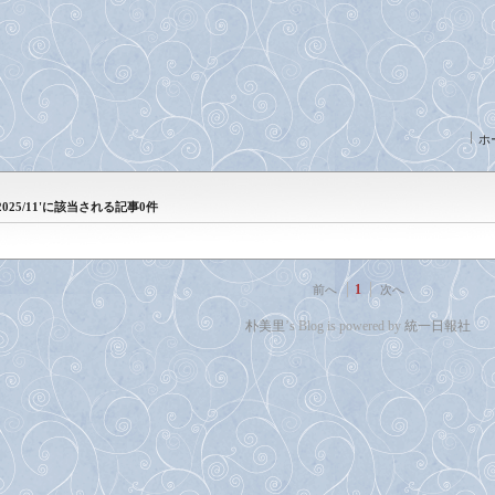
ホ
'2025/11'に該当される記事0件
1
前へ
次へ
朴美里
’s Blog is powered by
統一日報社