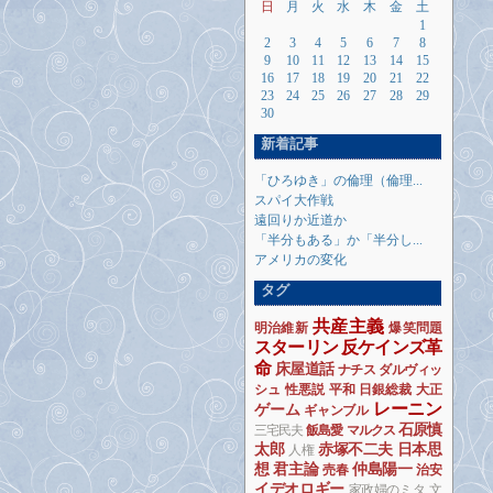
日
月
火
水
木
金
土
1
2
3
4
5
6
7
8
9
10
11
12
13
14
15
16
17
18
19
20
21
22
23
24
25
26
27
28
29
30
新着記事
「ひろゆき」の倫理（倫理...
スパイ大作戦
遠回りか近道か
「半分もある」か「半分し...
アメリカの変化
タグ
共産主義
明治維新
爆笑問題
スターリン
反ケインズ革
命
床屋道話
ナチス
ダルヴィッ
シュ
性悪説
平和
日銀総裁
大正
レーニン
ゲーム
ギャンブル
石原慎
三宅民夫
飯島愛
マルクス
太郎
赤塚不二夫
日本思
人権
想
君主論
仲島陽一
売春
治安
イデオロギー
家政婦のミタ
文