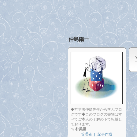
仲島陽一
◆哲学者仲島先生から学ぶブロ
グです◆このブログの書物はす
べてご本人の了解の下で転載し
ております。
by
朴美里
管理者
|
記事作成