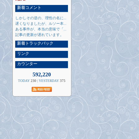
新着コメント
しかしその逆の、理性の名に...
遅くなりましたが、ルソー本...
ある事件が、本当の意味で「...
記事の更新が遅れています。
新着トラックバック
リンク
カウンター
592,220
TODAY
230
| YESTERDAY
375