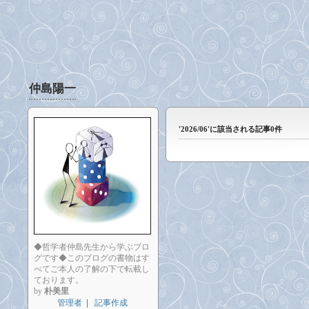
仲島陽一
'2026/06'に該当される記事0件
◆哲学者仲島先生から学ぶブロ
グです◆このブログの書物はす
べてご本人の了解の下で転載し
ております。
by
朴美里
管理者
|
記事作成