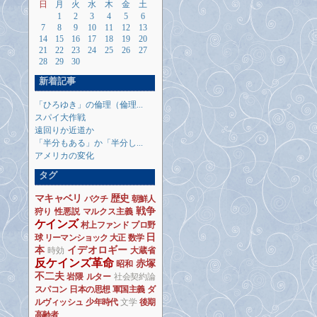
日
月
火
水
木
金
土
1
2
3
4
5
6
7
8
9
10
11
12
13
14
15
16
17
18
19
20
21
22
23
24
25
26
27
28
29
30
新着記事
「ひろゆき」の倫理（倫理...
スパイ大作戦
遠回りか近道か
「半分もある」か「半分し...
アメリカの変化
タグ
マキャベリ
歴史
バクチ
朝鮮人
戦争
狩り
性悪説
マルクス主義
ケインズ
村上ファンド
プロ野
日
球
リーマンショック
大正
数学
本
イデオロギー
時効
大蔵省
反ケインズ革命
赤塚
昭和
不二夫
岩隈
ルター
社会契約論
スパコン
日本の思想
軍国主義
ダ
ルヴィッシュ
少年時代
文学
後期
高齢者