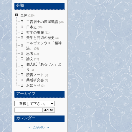
分類
全体
(210)
二言居士の床屋道話
(70)
日本史
(10)
哲学の現在
(21)
美学と芸術の歴史
(4)
エルヴェシウス「精神
論」
(58)
思考
(12)
論文
(12)
個人紙『あるけえ』よ
り
(1)
読書ノート
(9)
共感研究会
(8)
お知らせ
(3)
アーカイブ
カレンダー
«
2026/06
»