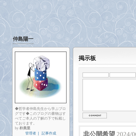
仲島陽一
掲示板
◆哲学者仲島先生から学ぶブロ
グです◆このブログの書物はす
べてご本人の了解の下で転載し
ております。
by
朴美里
非公開希望
2024/0
管理者
|
記事作成