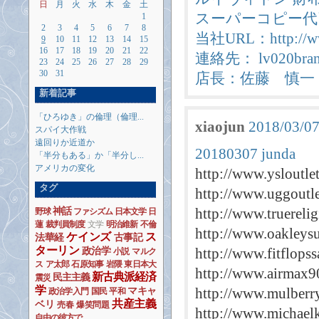
日
月
火
水
木
金
土
スーパーコピー代
1
2
3
4
5
6
7
8
当社URL：http://ww
9
10
11
12
13
14
15
16
17
18
19
20
21
22
連絡先： lv020brand
23
24
25
26
27
28
29
30
31
店長：佐藤 慎一
新着記事
「ひろゆき」の倫理（倫理...
xiaojun
2018/03/07
スパイ大作戦
遠回りか近道か
20180307 junda
「半分もある」か「半分し...
アメリカの変化
http://www.ysloutle
タグ
http://www.uggoutl
http://www.truereli
神話
野球
ファシズム
日本文学
日
蓮
裁判員制度
文学
明治維新
不倫
http://www.oakleysu
ケインズ
ス
法華経
古事記
ターリン
http://www.fitflopssa
政治学
小説
マルク
ス
ア太郎
石原知事
岩隈
東日本大
http://www.airmax9
新古典派経済
民主主義
震災
学
http://www.mulberr
マキャ
政治学入門
国民
平和
共産主義
ベリ
売春
爆笑問題
http://www.michaelk
自由の彼方で