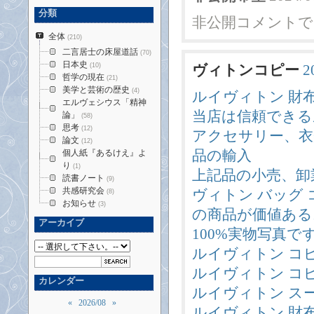
分類
非公開コメントで
全体
(210)
二言居士の床屋道話
(70)
日本史
(10)
ヴィトンコピー
2
哲学の現在
(21)
美学と芸術の歴史
(4)
ルイヴィトン 財布
エルヴェシウス「精神
当店は信頼できる
論」
(58)
思考
(12)
アクセサリー、衣
論文
(12)
品の輸入
個人紙『あるけえ』よ
り
(1)
上記品の小売、卸業
読書ノート
(9)
共感研究会
ヴィトン バッグ 
(8)
お知らせ
(3)
の商品が価値ある
アーカイブ
100%実物写真
ルイヴィトン コピ
ルイヴィトン コ
カレンダー
ルイヴィトン ス
«
2026/08
»
ルイヴィトン 財布