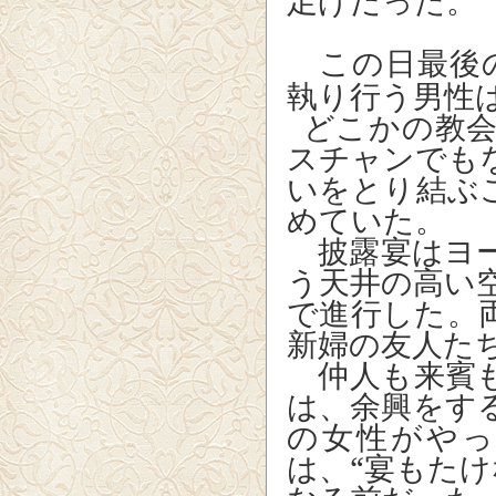
足げだった。
この日最後
執り行う男性
どこかの教
スチャンでも
いをとり結ぶ
めていた。
披露宴はヨー
う天井の高い
で進行した。
新婦の友人た
仲人も来賓も
は、余興をす
の女性がや
は、“宴もたけ