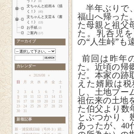
う！》
(4)
半年ぶりで、
文ちゃんと絵画＆《描
く！》
(40)
福山へ帰った
文ちゃんと文芸＆《書
た母親と祖父
く！》
(13)
お手紙
(2)
た。乳呑児
ご案内
(17)
の“人生峠”も
アーカイブ
前回は昨年
た。近頃の帰
カレンダー
だ。本家の跡
«
2026/08
»
えた婿殿は税
日
月
火
水
木
金
土
1
し、土地ブー
2
3
4
5
6
7
8
祖伝来の土地
9
10
11
12
13
14
15
16
17
18
19
20
21
22
た伯父より数
23
24
25
26
27
28
29
30
31
とぶつかり、
新着記事
あったが、
40
新・浦安残日録（号外３）続...