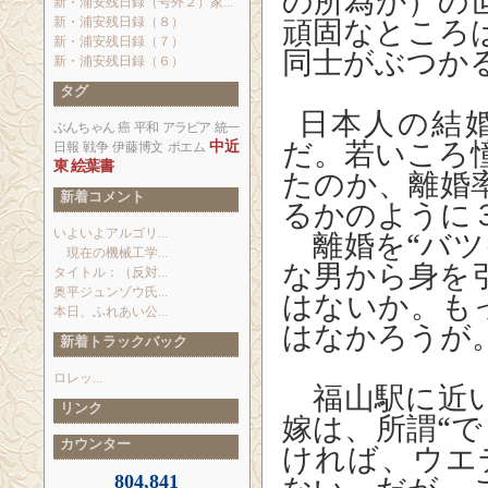
の所為か）の
新・浦安残日録（号外２）家...
頑固なところ
新・浦安残日録（８）
新・浦安残日録（７）
同士がぶつか
新・浦安残日録（６）
タグ
日本人の結
ぶんちゃん
癌
平和
アラビア
統一
だ。若いころ
中近
日報
戦争
伊藤博文
ポエム
東
絵葉書
たのか、離婚
新着コメント
るかのように
離婚を“バツ
いよいよアルゴリ...
現在の機械工学...
な男から身を引
タイトル：（反対...
奥平ジュンゾウ氏...
はないか。も
本日、ふれあい公...
はなかろうが
新着トラックバック
ロレッ...
福山駅に近い
リンク
嫁は、所謂“で
カウンター
ければ、ウエ
804,841