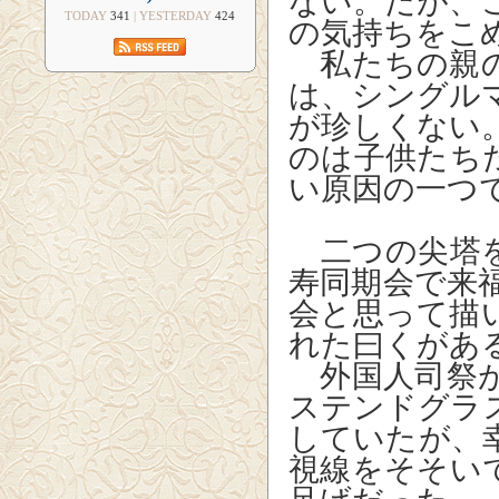
ない。だが、
TODAY
341
| YESTERDAY
424
の気持ちをこ
私たちの親の
は、シングル
が珍しくない
のは子供たち
い原因の一つ
二つの尖塔を
寿同期会で来
会と思って描
れた曰くがあ
外国人司祭が
ステンドグラ
していたが、
視線をそそい