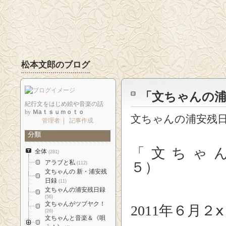
松本文郎のブログ
「文ちゃんの浦
紀行文をはじめ絵や音楽の話
by
Ｍaｔｓｕｍｏｔｏ
文ちゃんの浦安残
管理者
|
記事作成
分類
「文ちゃ
全体
(281)
アラブと私
(112)
文ちゃんの 新・浦安残
日録
(11)
文ちゃんの浦安残日録
(56)
文ちゃんがツブヤク！
年６月２ⅹ
2011
(26)
文ちゃんと音楽＆《唄