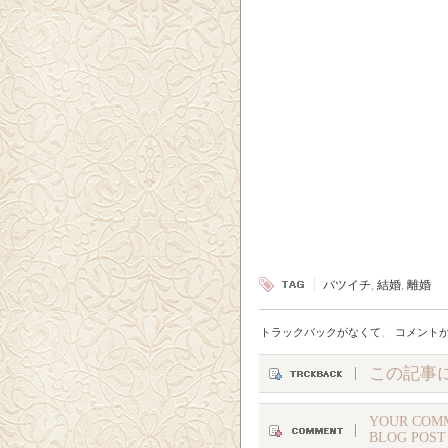
バツイチ
,
結婚
,
離婚
トラックバックがなくて
、
コメント
この記事
YOUR COMM
BLOG POST