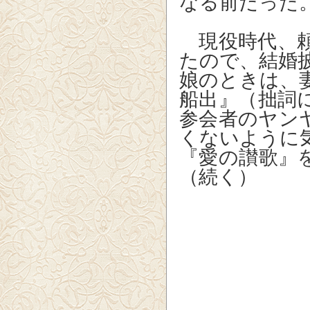
なる前だった
現役時代、頼
たので、結婚
娘のときは、
船出』（拙詞
参会者のヤン
くないように
『愛の讃歌
（続く）