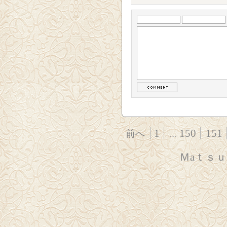
1
...
150
151
前へ
Ｍaｔｓ