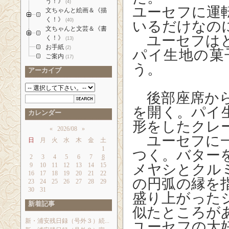
う！》
(4)
ユーセフに運
文ちゃんと絵画＆《描
く！》
(40)
いるだけなの
文ちゃんと文芸＆《書
ユーセフはど
く！》
(13)
お手紙
(2)
パイ生地の菓
ご案内
(17)
う。
アーカイブ
後部座席から
を開く。パイ
カレンダー
形をしたクレ
«
2026/08
»
ユーセフに一
日
月
火
水
木
金
土
1
つく。バター
2
3
4
5
6
7
8
9
10
11
12
13
14
15
メヤシとクル
16
17
18
19
20
21
22
の円弧の縁を
23
24
25
26
27
28
29
30
31
盛り上がった
新着記事
似たところが
新・浦安残日録（号外３）続...
ユーセフの大