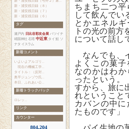
新・浦安残日録（号外２）家...
ちまち二つ平
新・浦安残日録（８）
新・浦安残日録（７）
して飲んでい
新・浦安残日録（６）
とかエネルギ
タグ
トの光の前方
瀬戸内
日比谷彩友会展
バツイチ
について話し
中近東
靖国神社
石塔
タイ
鮭
ソ
ナタ
イスラム
新着コメント
なんでも、イ
よくこの菓子
いよいよアルゴリ...
現在の機械工学...
なのかはわか
タイトル：（反対...
ったという。
奥平ジュンゾウ氏...
本日、ふれあい公...
すから、旅に
新着トラックバック
れということ
ロレッ...
カバンの中に
リンク
たものです」
カウンター
パイ生地の菓
804,204