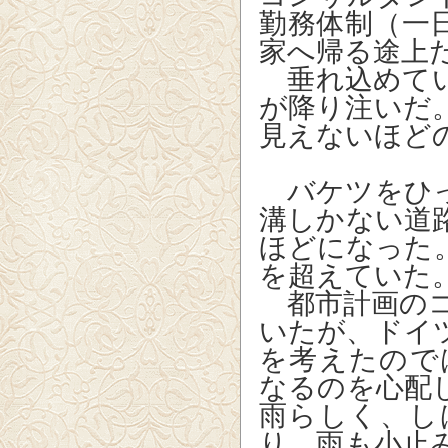
勤務体制（一
家へ帰る途上
垂れ込めてい
が降り注いだ
見えないほど
バケツをひっ
溝しかない道
ほどになった
を超えていた
都市計画のコ
いたが、ドイ
を考えたので
なるのを心配
雨らしく、し
り、雨も小止