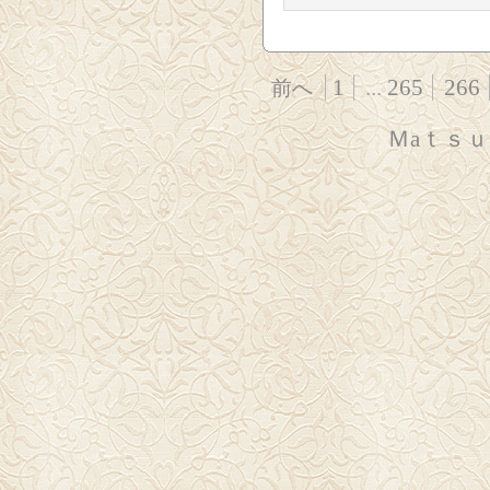
1
...
265
266
前へ
Ｍaｔｓ