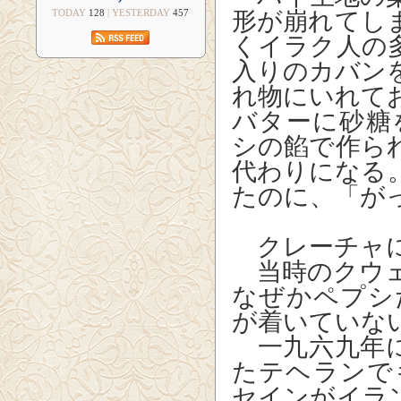
TODAY
128
| YESTERDAY
457
形が崩れてし
くイラク人の
入りのカバン
れ物にいれて
バターに砂糖
シの餡で作ら
代わりになる
たのに、「が
クレーチャに
当時のクウェ
なぜかペプシ
が着いていな
一九六九年に
たテヘランで
セインがイラ