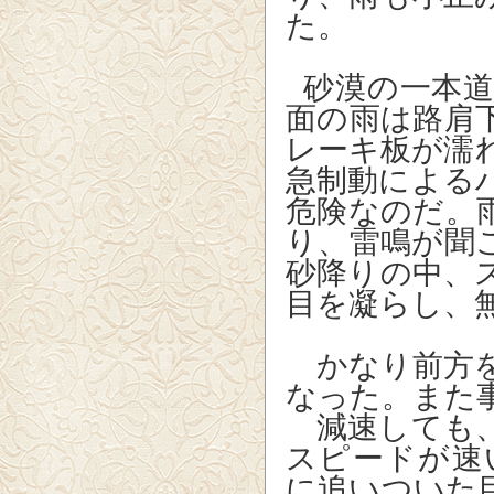
た。
砂漠の一本道
面の雨は路肩
レーキ板が濡
急制動による
危険なのだ。
り、雷鳴が聞
砂降りの中、
目を凝らし、
かなり前方を
なった。
また
減速しても、
スピードが速
に追いついた