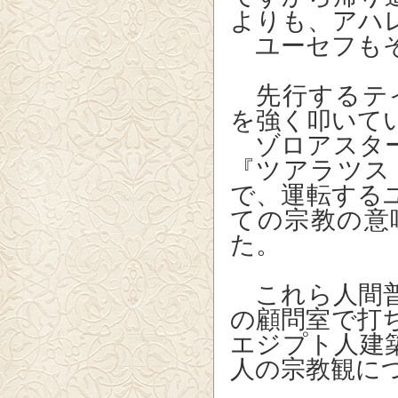
よりも、アハ
ユーセフもそ
先行するテ
を強く叩いて
ゾロアスター
『ツアラツス
で、
運転する
ての宗教の意
た。
これら人間普
の顧問室で打
エジプト人建
人の宗教観に