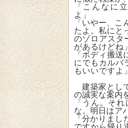
「こんなに
よ」
「いやー、こ
たよ。私にと
のゾロアスタ
があるけどね
「ボディ搬送
にでもカルバ
もいいですよ
建築家として
の誠実な案内
「うん。それ
な。明日はア
「分かりまし
ですから帰り