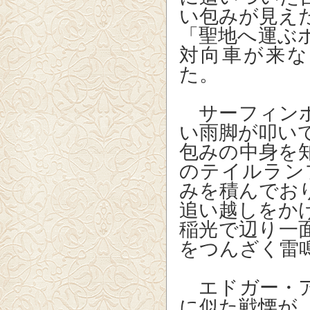
い包みが見え
「聖地へ運ぶ
対向車が来
た。
サーフィンボ
い雨脚が叩い
包みの中身を
のテイルラン
みを積んでお
追い越しをか
稲光で辺り一
をつんざく雷
エドガー・ア
に似た戦慄が