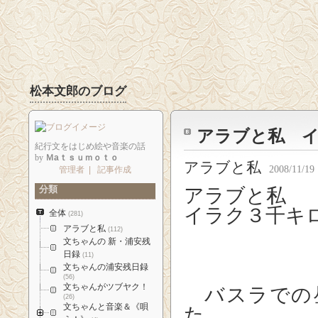
松本文郎のブログ
アラブと私 
紀行文をはじめ絵や音楽の話
by
Ｍaｔｓｕｍｏｔｏ
アラブと私
2008/11/19 
管理者
|
記事作成
分類
アラブと私
イラク３千キ
全体
(281)
アラブと私
(112)
文ちゃんの 新・浦安残
松 
日録
(11)
文ちゃんの浦安残日録
(56)
文ちゃんがツブヤク！
バスラでの
(26)
文ちゃんと音楽＆《唄
た。