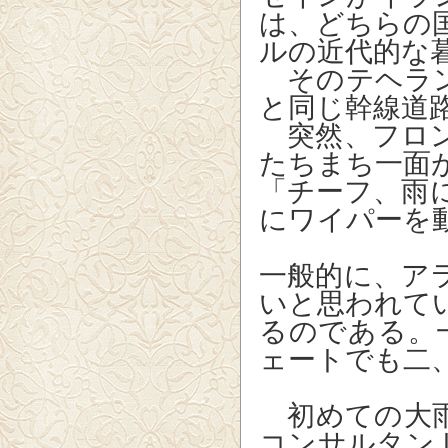
は、
どちらの
ルの近代的な
そのテヘラン
と同じ幹線道
突然、フロン
たちまち一面
「チーフ、雨
にワイパーを
一般的に、ア
いと思われて
るのである。
ェートでも二
初めての大雨
コンサルタン