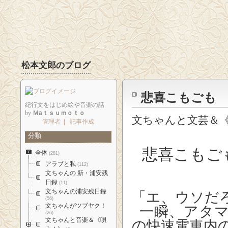
松本文郎のブログ
悲喜こもごも
紀行文をはじめ絵や音楽の話
by
Ｍaｔｓｕｍｏｔｏ
文ちゃんと文芸＆《
管理者
|
記事作成
分類
悲喜こもご
全体
(281)
アラブと私
(112)
文ちゃんの 新・浦安残
日録
(11)
文ちゃんの浦安残日録
「エ、ウソだ
(56)
文ちゃんがツブヤク！
一瞬、アタ
(26)
文ちゃんと音楽＆《唄
の快速電車内