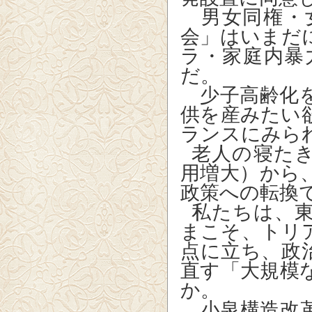
男女同権・
会」はいまだ
ラ・家庭内暴
だ。
少子高齢化を
供を産みたい
ランスにみら
老人の寝た
用増大）から
政策への転換
私たちは、
まこそ、トリ
点に立ち、政
直す「大規模
か。
小泉構造改革