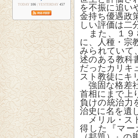
TODAY
106
| YESTERDAY
457
を不振に追い
金持ち優遇政
しい評価は二
また、１９
に、人種・宗
みられていて
述のある教科
だったカリキ
スト教徒にキ
強固な格差社
首相にまで上
負けの統治力
治史に名を遺
メリル・スト
得した『マー
（邦題）』の