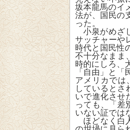
坂本龍馬のイ
法が、国民の
った。
小泉がめざし
サッチャーや
時代と国民性
不十分なまま
時的にしろ、
「自由」と「
アメリカでは
しているとさ
いで進化させ
っても、「差
いない証では
ほどなく白人
の坩堝に見ら