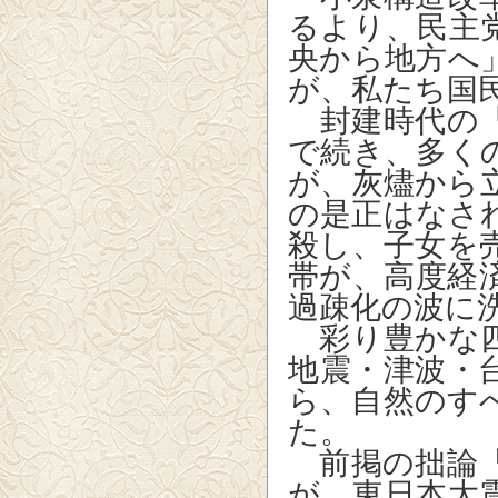
るより、民主
央から地方へ
が、私たち国
封建時代の「
で続き、多く
が、灰燼から
の是正はなさ
殺し、子女を
帯が、高度経
過疎化の波に
彩り豊かな四
地震・津波・
ら、自然のす
た。
前掲の拙論『
が、東日本大