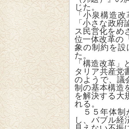
じた。
「小泉構造改
「小さな政府
ス民営化をめ
位一体改革の
象の制約を設
た。
「構造改革」
タリア共産党
のようで、議
制の基本構造
を解決する大
れる。
５５年体制
し、バブル経
見えない不振