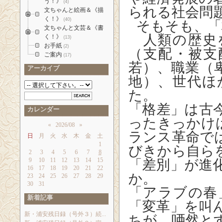
う！》
(4)
られる社会問
文ちゃんと絵画＆《描
く！》
(40)
そもそも、「
文ちゃんと文芸＆《書
人類の歴史
く！》
(13)
お手紙
(2)
（支配・被支
ご案内
(17)
若）、職業（
アーカイブ
地）、世代ほ
た。
「格差」は古
カレンダー
ったきっかけ
«
2026/08
»
ランス革命で
日
月
火
水
木
金
土
1
びきから自ら
2
3
4
5
6
7
8
9
10
11
12
13
14
15
「差別」が進
16
17
18
19
20
21
22
か。
23
24
25
26
27
28
29
30
31
「アラブの春
新着記事
「変革」を叫
新・浦安残日録（号外３）続...
ちが、唖然と