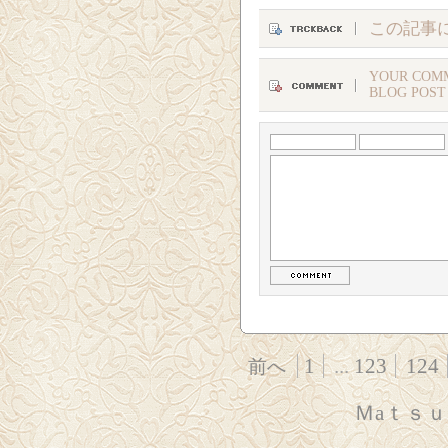
この記事
YOUR COMM
BLOG POST
1
...
123
124
前へ
Ｍaｔｓ