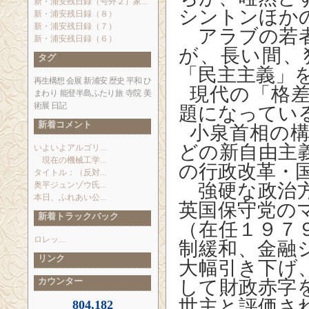
新・浦安残日録（号外２）家...
シントンほか
新・浦安残日録（８）
新・浦安残日録（７）
アラブの若者
新・浦安残日録（６）
が、長い間、
タグ
「民主主義」
再生構想
会展
新浦安
歴史
平和
ひ
現代の「格
まわり
能登半島ふたり旅
寺院
美
術展
日記
題になってい
新着コメント
小泉首相の
どの新自由主
いよいよアルゴリ...
現在の機械工学...
の行政改革・
タイトル：（反対...
奥平ジュンゾウ氏...
強硬な政治方
本日、ふれあい公...
英国保守党の
新着トラックバック
（在任１９７
ロレッ...
制緩和、金融
リンク
大幅引き下げ
カウンター
して財政赤字
世主と評価さ
804,182