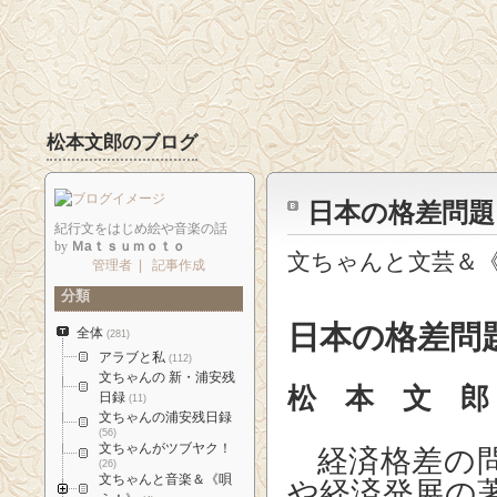
松本文郎のブログ
日本の格差問
紀行文をはじめ絵や音楽の話
by
Ｍaｔｓｕｍｏｔｏ
文ちゃんと文芸＆《
管理者
|
記事作成
分類
日本の格差
全体
(281)
アラブと私
(112)
文ちゃんの 新・浦安残
松 本 文 郎
日録
(11)
文ちゃんの浦安残日録
(56)
文ちゃんがツブヤク！
経済格差の
(26)
文ちゃんと音楽＆《唄
や経済発展の