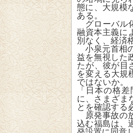
態に、大規模
ある。
グローバル化
融資本主義に
別なく、経済
小泉元首相の
益を無視した
たが、彼が目
を変える大規
ではないか。
「日本の格差
に、さまざま
とを確認する
原発事故の放
込む福島は、
発設置に同意