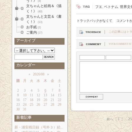
う！》
(4)
文ちゃんと絵画＆《描
フエ
,
ベトナム
,
世界文
く！》
(40)
文ちゃんと文芸＆《書
トラックバックがなくて
、
コメント
く！》
(13)
お手紙
(2)
この記事にはト
ご案内
(17)
アーカイブ
YOUR COMMENT IS T
カレンダー
«
2026/08
»
日
月
火
水
木
金
土
1
2
3
4
5
6
7
8
9
10
11
12
13
14
15
16
17
18
19
20
21
22
23
24
25
26
27
28
29
30
31
新着記事
1
...
25
前へ
新・浦安残日録（号外３）続...