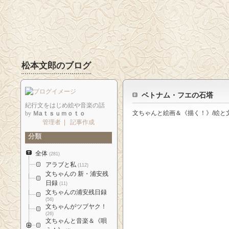
松本文郎のブログ
ベトナム・フエの石塔
紀行文をはじめ絵や音楽の話
文ちゃんと絵画＆《描く！》/絵と
by
Ｍaｔｓｕｍｏｔｏ
管理者
|
記事作成
分類
全体
(281)
アラブと私
(112)
文ちゃんの 新・浦安残
日録
(11)
文ちゃんの浦安残日録
(56)
文ちゃんがツブヤク！
(26)
文ちゃんと音楽＆《唄