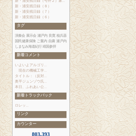
新・浦安残日録（号外２）家...
新・浦安残日録（８）
新・浦安残日録（７）
新・浦安残日録（６）
タグ
演奏会
展示会
瀬戸内
良寛
核兵器
国民健康保険
ご案内
自粛
瀬戸内
しまなみ海道紀行
靖国参拝
新着コメント
いよいよアルゴリ...
現在の機械工学...
タイトル：（反対...
奥平ジュンゾウ氏...
本日、ふれあい公...
新着トラックバック
ロレッ...
リンク
カウンター
803,393