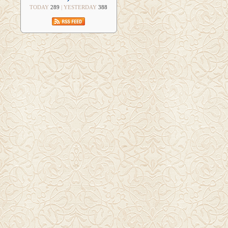
TODAY
289
| YESTERDAY
388