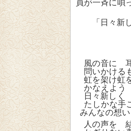
員が一斉に唄
「日々新し
作 
補作
作編
風の音に 耳
問いかけるも
虹を架け虹を
かなえよう
日々新しく 
たしかな手
みんなの想い
人の声を 結