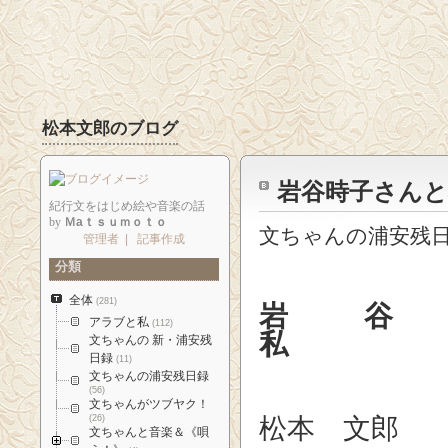
松本文郎のブログ
岩谷時子さん
紀行文をはじめ絵や音楽の話
by
Ｍaｔｓｕｍｏｔｏ
文ちゃんの浦安残
管理者
|
記事作成
分類
全体
(281)
岩
アラブと私
(112)
私
文ちゃんの 新・浦安残
日録
(11)
文ちゃんの浦安残日録
(56)
文ちゃんがツブヤク！
(26)
松本 文郎
文ちゃんと音楽＆《唄