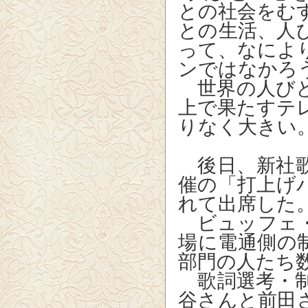
との社会をむ
との生活、人
って、なによ
ンではなかろ
世界の人びと
上で果たすテ
りなく大きい
後日、新社歌
催の「打上げ
れて出席した
ビュッフェ・
場に電通側の
部門の人たち
歌詞選考・制
谷さんと前田