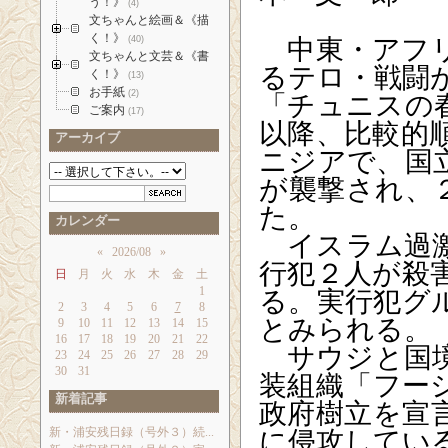
う！》
(4)
文ちゃんと絵画＆《描
中東・アフリ
く！》
(40)
文ちゃんと文芸＆《書
るテロ・戦闘
く！》
(13)
お手紙
「チュニスの
(2)
ご案内
(17)
以降、比較的
アーカイブ
ニジアで、国
が襲撃され、
た。
カレンダー
イスラム過激
«
2026/08
»
行犯２人が殺
日
月
火
水
木
金
土
る。実行犯グ
1
2
3
4
5
6
7
8
とみられる。
9
10
11
12
13
14
15
16
17
18
19
20
21
22
サウジと国境
23
24
25
26
27
28
29
30
31
装組織「フー
新着記事
政府樹立を宣
に侵攻してい
新・浦安残日録（号外３）続...