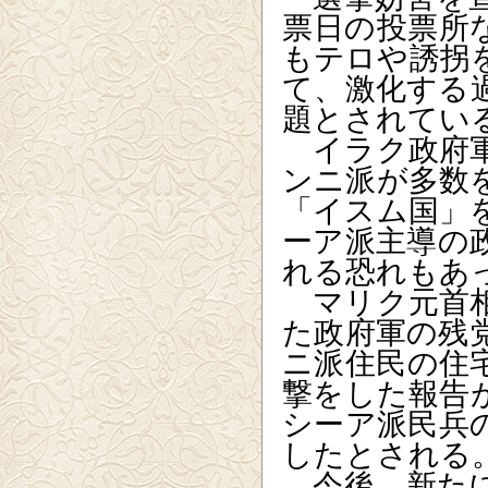
票日の投票所
もテロや誘拐
て、激化する
題とされてい
イラク政府軍
ンニ派が多数
「イスム国」
ーア派主導の
れる恐れもあ
マリク元首相
た政府軍の残
ニ派住民の住
撃をした報告
シーア派民兵
したとされる
今後、新たに