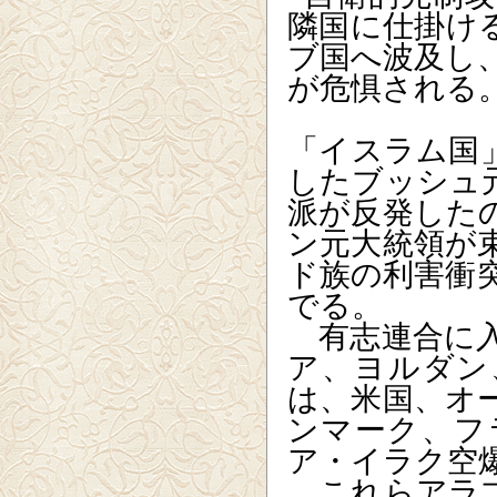
隣国に仕掛け
ブ国へ波及し
が危惧される
「イスラム国
したブッシュ
派が反発した
ン元大統領が
ド族の利害衝
でる。
有志連合に入
ア、ヨルダン
は、米国、オ
ンマーク、フ
ア・イラク空
これらアラブ