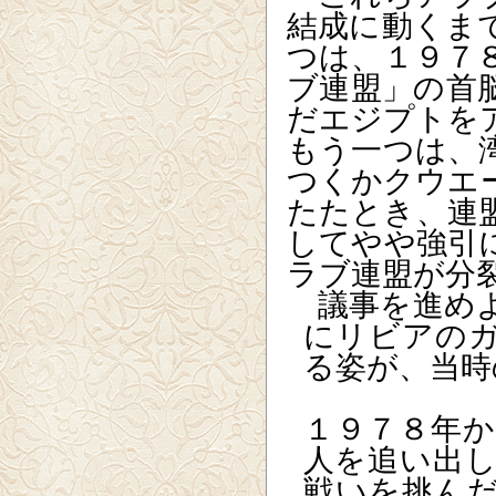
結成に動くま
つは、１９７
ブ連盟」の首
だエジプトを
もう一つは、
つくかクウエ
たたとき、連
してやや強引
ラブ連盟が分
議事を進めよ
にリビアの
る姿が、当時
１９７８年
人を追い出
戦いを挑ん