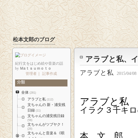
松本文郎のブログ
アラブと私、
紀行文をはじめ絵や音楽の話
by
Ｍaｔｓｕｍｏｔｏ
アラブと私
2015/04/08 
管理者
|
記事作成
分類
全体
(281)
アラブと私
アラブと私
(112)
文ちゃんの 新・浦安残
イラク３千キロ
日録
(11)
文ちゃんの浦安残日録
(56)
文ちゃんがツブヤク！
(26)
本 文 郎
文ちゃんと音楽＆《唄