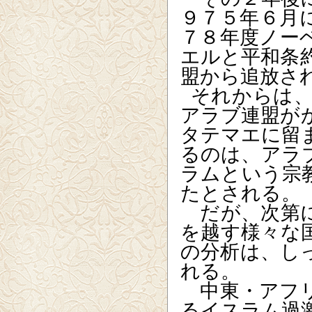
９７５年６月
７８年度ノー
エルと平和条
盟から追放さ
それからは
アラブ連盟が
タテマエに留
るのは、アラ
ラムという宗
たとされる。
だが、次第に
を越す様々な
の分析は、し
れる。
中東・アフリ
るイスラム過