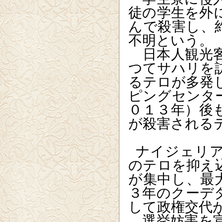
徒の学生を外
んで殺害し、
不明という。
日本人観光客
つてサハリを
るテロが多発
ピングセンタ
０１３年）後
が殺害される
ナイジェリ
のテロを抑え
が集中し、最
３年のクーデ
して政権交代
選挙妨害を宣