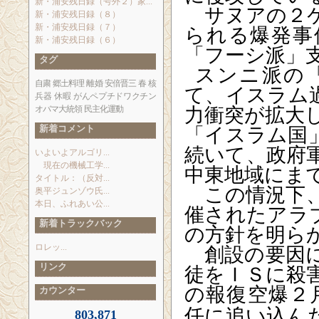
新・浦安残日録（号外２）家...
サヌアの２ケ
新・浦安残日録（８）
られる爆発事
新・浦安残日録（７）
新・浦安残日録（６）
「フーシ派」
タグ
スンニ派の
自粛
郷土料理
離婚
安倍晋三
春
核
て、イスラム
兵器
休暇
がんペプチドワクチン
力衝突が拡大
オバマ大統領
民主化運動
「イスラム国
新着コメント
続いて、政府
いよいよアルゴリ...
現在の機械工学...
中東地域にま
タイトル：（反対...
この情況下、
奥平ジュンゾウ氏...
本日、ふれあい公...
催されたアラ
新着トラックバック
の方針を明ら
創設の要因に
ロレッ...
徒をＩＳに殺
リンク
の報復空爆２
カウンター
任に追い込ん
803,871