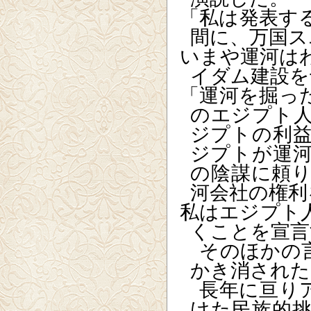
「私は発表す
間に、万国ス
いまや運河は
イダム建設を
「運河を掘っ
のエジプト
ジプトの利
ジプトが運
の陰謀に頼
河会社の権利
私はエジプト
くことを宣言
そのほかの言
かき消された
長年に亘りア
けた民族的