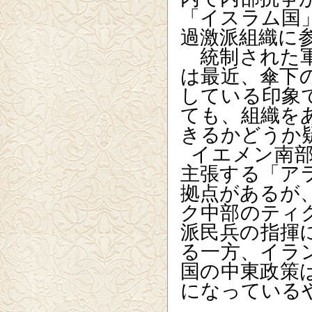
「イスラム国
過激派組織に
統制された軍
は最近、傘下
している印象
ても、組織を
きるかどうか
イエメン南
主張する「ア
拠点があるが
ク中部のティ
派民兵の指揮
る一方、イラ
国の中東政策
になっている