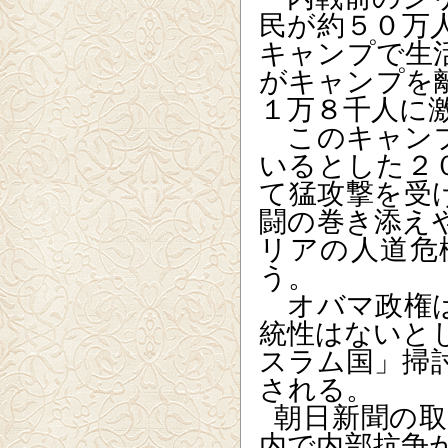
民が約５０万
キャンプで生
がキャンプを
１万８千人に
このキャンプ
いるとした２
て猛攻撃を受
闘の巻き添え
リアの人道危
う。
オバマ政権は
統性はないと
スラム国」掃
される。
朝日新聞の
内で内部抗争