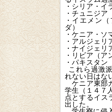
・シリア・イ
・チュニジア
・イエメン（
ダ）
・ケニア・ソ
・アルジェリ
・ナイジェリ
・リビア（ア
・パキスタン
これら過激
れない日はな
ケニア東部ガ
学生（１４７
点とするイス
出した。
学生寮に侵入