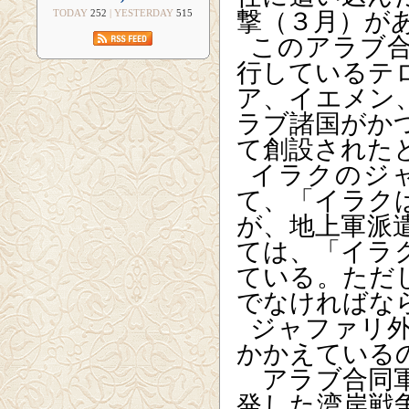
撃（３月）が
TODAY
252
| YESTERDAY
515
このアラブ
行しているテ
ア、イエメン
ラブ諸国がか
て創設された
イラクのジ
て、「イラク
が、地上軍派
ては、「イラ
ている。ただ
でなければな
ジャファリ
かかえている
アラブ合同軍
発した湾岸戦