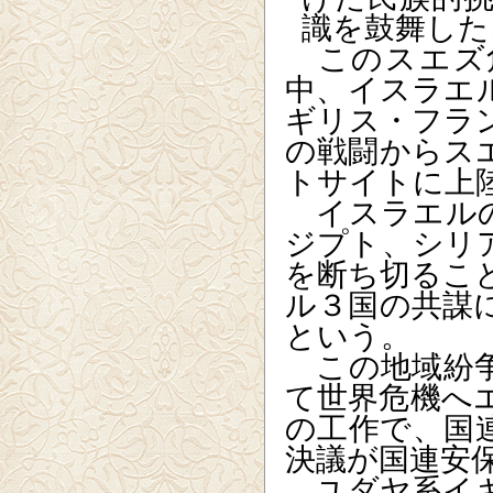
識を鼓舞した
このスエズ
中、イスラエ
ギリス・フラ
の戦闘からス
トサイトに上
イスラエルの
ジプト、シリ
を断ち切るこ
ル３国の共謀
という。
この地域紛争
て世界危機へ
の工作で、国
決議が国連安
ユダヤ系イギ