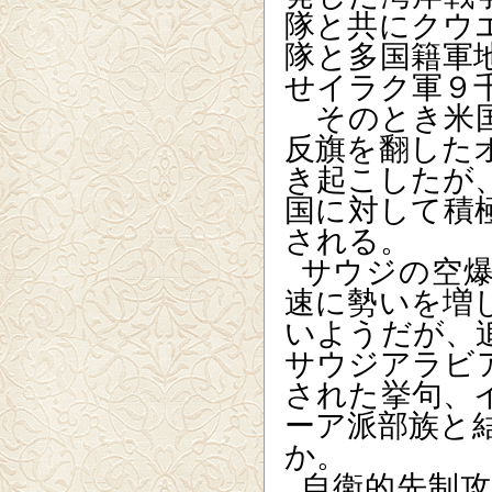
隊と共にクウ
隊と多国籍軍
せイラク軍９
そのとき米国
反旗を翻した
き起こしたが
国に対して積
される。
サウジの空
速に勢いを増
いようだが、
サウジアラビ
された挙句、
ーア派部族と
か。
自衛的先制