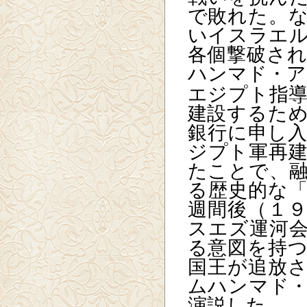
で敗れた。
いイスラエ
各個撃破さ
ハンマド・ア
エジプト指
建設するた
銀行に申し
ジプト軍再
たことで、
る歴史的な
週間後（１
スエズ運河
る意図を持
国王が追放
ムハンマド
演説した。