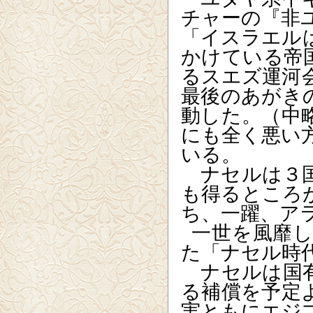
チャーの『非
「イスラエル
かけている帝
るスエズ運河
最後のあがき
動した。（中
にも全く悪い
いる。
ナセルは３国
も得るところ
ち、一躍、ア
一世を風靡
た「ナセル時
ナセルは国有
る補償を予定
実ともにエジ