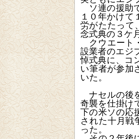
ソ連の援助で
１０年かけて
労がたたって
念式典の３ケ
クウエート・
設業者のエジ
悼式典に、コ
い筆者が参加
いた。
ナセルの後を
奇襲を仕掛け
下の米ソの応
された十月戦
った。
その２年後に