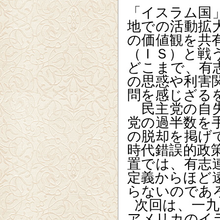
「イスラム国
地での活動拡
の価値観を共
（ＩＳ）と戦
どこまで、有
の思惑や利害
問を感じざる
民主党の自失
党の過半数を
の脱却を掲げ
時代錯誤的政
置では、有志
定義からほど
らないのであ
次回は、一
アメリカのイ