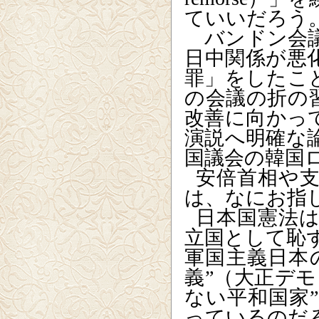
ていいだろう
バンドン会議
日中関係が悪
罪」をしたこ
の会議の折の
改善に向かっ
演説へ明確な
国議会の韓国
安倍首相や
は、なにお指
日本国憲法
立国として恥
軍国主義日本
義”（大正デ
ない平和国家
っているのだ