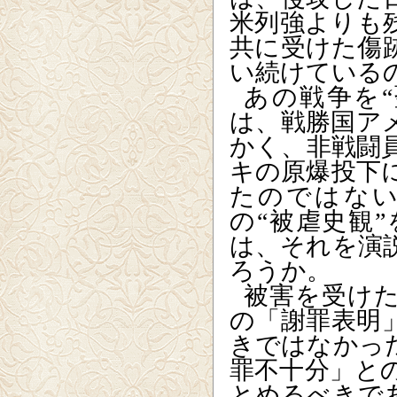
米列強よりも
共に受けた傷
い続けている
あの戦争を
は、戦勝国ア
かく、非戦闘
キの原爆投下
たのではな
の“被虐史観
は、それを演
ろうか。
被害を受け
の「謝罪表明
きではなかっ
罪不十分」と
とめるべきで