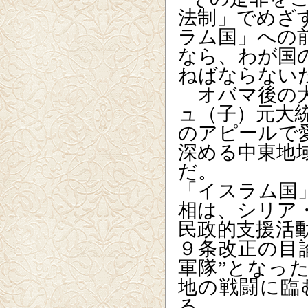
法制」でめざ
ラム国」への
なら、わが国
ねばならない
オバマ後の大
ュ（子）元大統
のアピールで
深める中東地
だ。
「イスラム国
相は、シリア
民政的支援活
９条改正の目
軍隊”となっ
地の戦闘に臨
る。