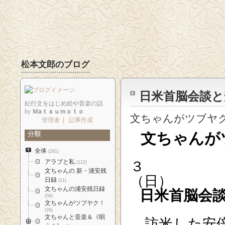
松本文郎のブログ
日米首脳会談と
紀行文をはじめ絵や音楽の話
by
Ｍaｔｓｕｍｏｔｏ
文ちゃんがツブヤ
管理者
|
記事作成
分類
文ちゃんが
全体
(281)
アラブと私
(112)
文ちゃんの 新・浦安残
日録
(11)
文ちゃんの浦安残日録
日米首脳会
(56)
文ちゃんがツブヤク！
(26)
文ちゃんと音楽＆《唄
訪米した安