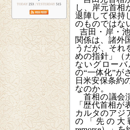
TODAY
253
| YESTERDAY
515
し、岸元首相
退陣して保持
のものではな
吉田・岸・
関係は、諸外
うだが、それ
めの指針」（
ないグローバ
の“一体化”
日米安保条約
なのか。
首相の議会演
「歴代首相が
カルタのアジ
の「先の大
remorse
）」を