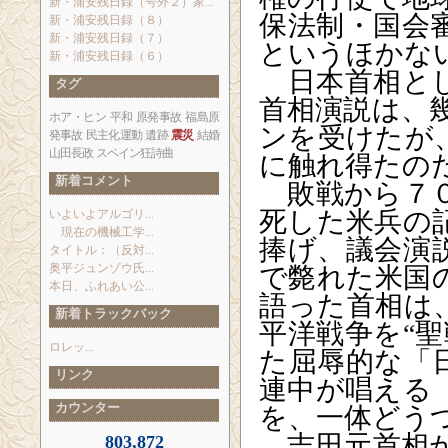
新・浦安残日録（号外２）家...
保法制・国会
新・浦安残日録（８）
新・浦安残日録（７）
というほかな
新・浦安残日録（６）
日本首相とし
タグ
首相演説は、
ホア・ヒン
平和
原発事故
福島原
ンを受けたが
発事故
民主化運動
遺跡
震災
結婚
山田長政
スペイン狂詩曲
に触れ得たの
新着コメント
敗戦から７０
死した米兵の
いよいよアルゴリ...
現在の機械工学...
捧げ、議会演
タイトル：（反対...
奥平ジュンゾウ氏...
で斃れた米国
本日、ふれあい公...
語った首相は
新着トラックバック
平洋戦争を“
ロレッ...
た屈辱的な「
リンク
連中が唱える
カウンター
を、一体どう
吉田元首相が
803,872