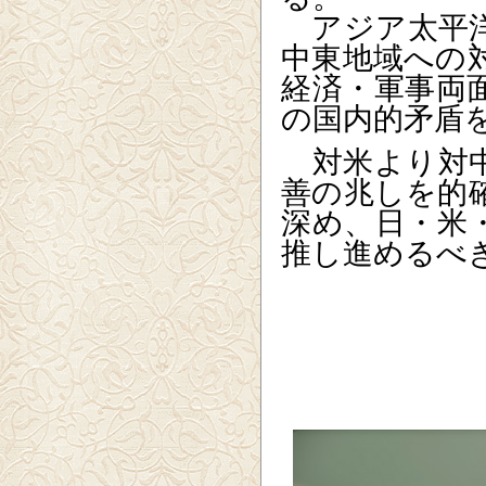
アジア太平洋
中東地域への
経済・軍事両
の国内的矛盾
対米より対中
善の兆しを的
深め、日・米
推し進めるべ