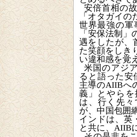
安倍首相の
「オタガイの
世界最強の軍
「安保法制」
遇をしたが、
た笑顔をしき
い違和感を覚
米国のアジ
ると語った安
主導の
AIIB
へ
義」とやらを
は、行く先々
が、中国包囲
インドは、英
と共に、
AIIB
その是非を