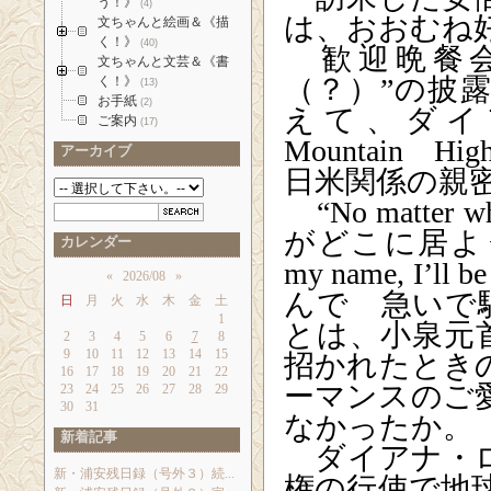
う！》
(4)
は、おおむね
文ちゃんと絵画＆《描
く！》
(40)
歓迎晩餐会
文ちゃんと文芸＆《書
（？）”の披
く！》
(13)
お手紙
(2)
えて、ダイ
ご案内
(17)
Mountain
Hig
アーカイブ
日米関係の親
“
No matter wh
がどこに居よ
カレンダー
my name, I’ll be 
«
2026/08
»
んで 急いで
日
月
火
水
木
金
土
1
とは、小泉元
2
3
4
5
6
7
8
9
10
11
12
13
14
15
招かれたとき
16
17
18
19
20
21
22
ーマンスのご
23
24
25
26
27
28
29
30
31
なかったか。
新着記事
ダイアナ・ロ
新・浦安残日録（号外３）続...
権の行使で地