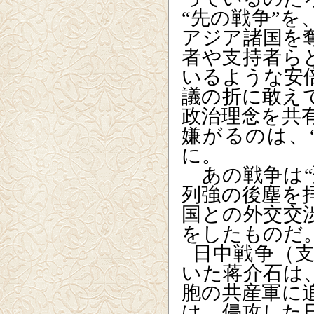
“先の戦争”
アジア諸国を
者や支持者ら
いるような安
議の折に敢え
政治理念を共
嫌がるのは、
に。
あの戦争は“
列強の後塵を
国との外交交
をしたものだ
日中戦争（
いた蒋介石は
胞の共産軍に
は、侵攻した