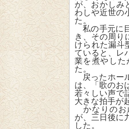
が、おかしみ
わしや近世の
た。
私の手元に目
き、その周り
けられた漏斗
ていると、レ
業を煮やした
た。
戻ったホール
は、「歌のお
若々しい声で
大きな拍手が
かなりのお
が、三日後に
した。