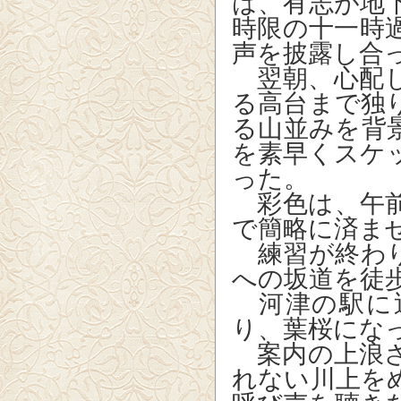
は、有志が地
時限の十一時
声を披露し合
翌朝、心配し
る高台まで独
る山並みを背
を素早くスケ
った。
彩色は、午前
で簡略に済ま
練習が終わり
への坂道を徒
河津の駅に
り、葉桜にな
案内の上浪さ
れない川上を