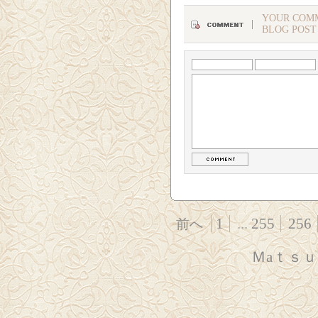
YOUR COMM
BLOG POST
1
...
255
256
前へ
Ｍaｔｓ