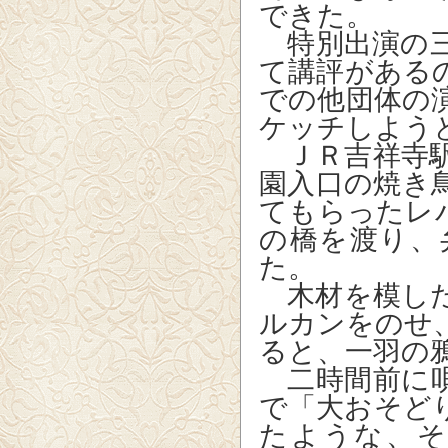
できた。
特別出演の三
て講評がある
での他団体の
ケッチしよう
ＪＲ吉祥寺駅
園入口の焼き
てもらったレ
の橋を渡り、
た。
木材を模した
ルカンをのせ
ると、一羽の
二時間前に唄
で「大おそど
たような、