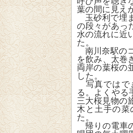
呼び声を聴き
葉の間に見え
玉砂利で埋ま
の段々があっ
水の流れに近
た。
南川奈駅のコ
を飲み、太巻
両岸の葉桜の
した。
写真ではで
る。よくやる
三大桜見物の
木と土手の菜
た。
帰りの電車の