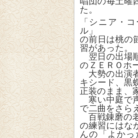
唱団の毎土曜
た。
「シニア・コ
ル」
の前日は桃の
習があった。
翌日の出場順
のＺＥＲＯホ
大勢の出演者
キシード、黒
正装のまま、
寒い中庭で声
で二曲をさら
百戦錬磨の老
の練習にはな
んの「よかっ