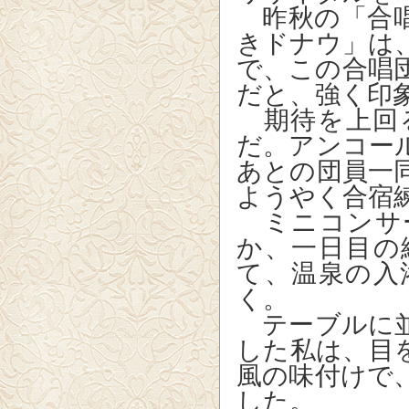
昨秋の「合唱
きドナウ」は
で、この合唱
だと、強く印
期待を上回
だ。アンコー
あとの団員一
ようやく合宿
ミニコンサ
か、一日目の
て、温泉の入
く。
テーブルに並
した私は、目
風の味付けで
した。