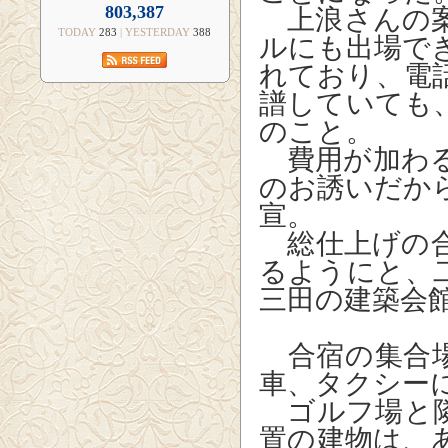
803,387
上浪さんの案
TODAY
283
| YESTERDAY
388
ルにも出場で
れており、電
譜していても
のこと。
費用が加わる
のお誘いだか
宣。
総仕上げの合
るようにと、
三田の建築会
合宿の集合場
車、タクシー
ゴルフ場と隣
置の建物は、