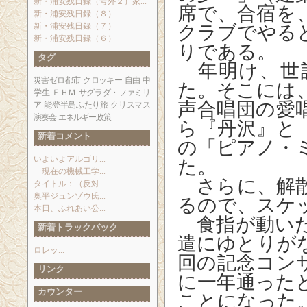
新・浦安残日録（号外２）家...
席で、合宿を
新・浦安残日録（８）
新・浦安残日録（７）
クラブでやる
新・浦安残日録（６）
りである。
タグ
年明け、世
災害ゼロ都市
クロッキー
自由
中
た。そこには
学生
ＥＨＭ
サグラダ・ファミリ
声合唱団の愛
ア
能登半島ふたり旅
クリスマス
演奏会
エネルギー政策
ら『丹沢』と
新着コメント
の「ピアノ・
いよいよアルゴリ...
た。
現在の機械工学...
さらに、解散
タイトル：（反対...
奥平ジュンゾウ氏...
るので、スケ
本日、ふれあい公...
食指が動いた
新着トラックバック
遣にゆとりが
ロレッ...
回の記念コン
リンク
に一年通った
カウンター
ことになった