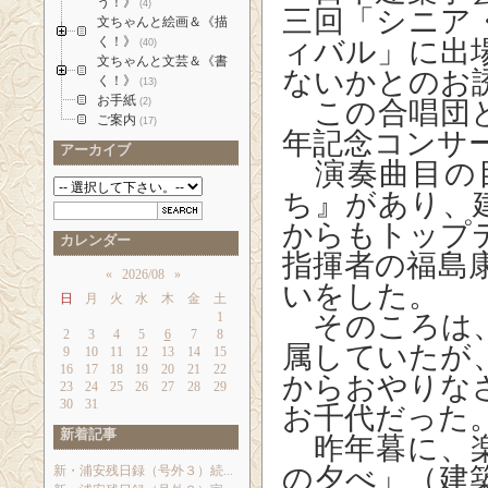
う！》
(4)
三回「シニア
文ちゃんと絵画＆《描
く！》
ィバル」に出
(40)
文ちゃんと文芸＆《書
ないかとのお
く！》
(13)
お手紙
(2)
この合唱団と
ご案内
(17)
年記念コンサ
アーカイブ
演奏曲目の
ち』があり、
からもトップ
カレンダー
指揮者の福島
«
2026/08
»
いをした。
日
月
火
水
木
金
土
1
そのころは、
2
3
4
5
6
7
8
属していたが
9
10
11
12
13
14
15
16
17
18
19
20
21
22
からおやりな
23
24
25
26
27
28
29
30
31
お千代だった
新着記事
昨年暮に、楽
の夕べ」（建
新・浦安残日録（号外３）続...