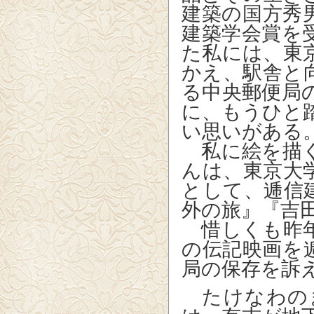
建築の国方秀
建築学会賞を
た私には、東
かえ、駅舎と
る中央郵便局
に、もうひと
い思いがある
私に絵を描く
んは、東京大
として、逓信
外の旅』『吉
惜しくも昨年
の伝記映画を
局の保存を訴
たけなわの