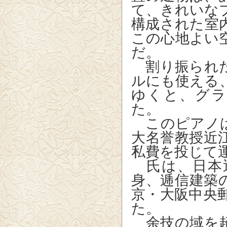
て、きれいな
構成された室
この心地よい
だ。
割り振られた
ルにも使える
ゆくと、グ
た。
このピアノは
大名誉教授近
私費を投じて
氏は、日本
身、逓信建築
京・大阪中央
た。
余技の域を超