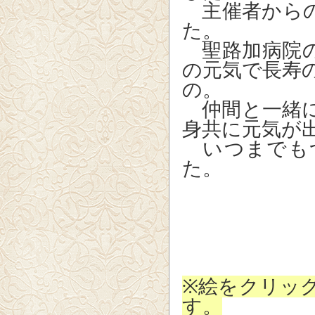
主催者からの
た。
聖路加病院の
の元気で長寿
の。
仲間と一緒に
身共に元気が
いつまでも
た。
（二
※絵をクリッ
す。