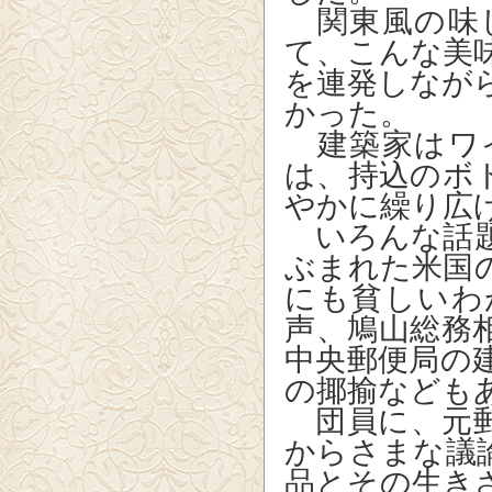
関東風の味
て、こんな美
を連発しなが
かった。
建築家はワ
は、持込のボ
やかに繰り広
いろんな話題
ぶまれた米国
にも貧しいわ
声、鳩山総務
中央郵便局の
の揶揄なども
団員に、元郵
からさまな議
品とその生き