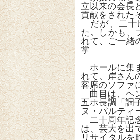
立以来の会長
貢献をされた
だが、二十
た。しかも、
れて、ご一
掌
ホールに集ま
れて、岸さん
客席のソファ
曲目は、ヘン
五ホ長調「調
ヌ・パルティ
二十周年記念
は、芸大を出
リサイタルを