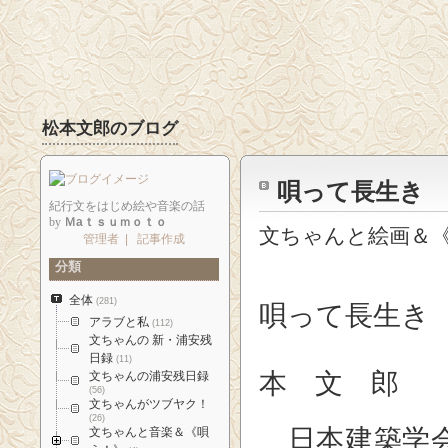
松本文郎のブログ
唄って長生き
紀行文をはじめ絵や音楽の話
by
Ｍaｔｓｕｍｏｔｏ
文ちゃんと絵画＆《
管理者
|
記事作成
分類
全体
(281)
唄って長生き
アラブと私
(112)
文ちゃんの 新・浦安残
日録
(11)
本 文 郎
文ちゃんの浦安残日録
(56)
文ちゃんがツブヤク！
(26)
日本建築学会
文ちゃんと音楽＆《唄