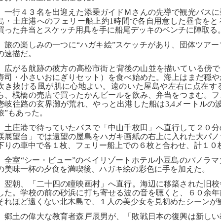
一行４３名を出迎えた添乗ガイドＭさんの先導で観光バスに
島・土庄港へのフェリー船上約
1
時間で各自用意した昼食をと
買った弁当とスケッチ用具を手に船尾デッキのベンチに陣取る
旅の楽しみの一つに“ハガキ絵”スケッチがあり、団体ツア
の速描だ。
広がる航跡の彼方の高松市街と背後の山並を描いている傍で
寿司・小さいおにぎりセット）を食べ始めた。海上はまだ穏や
吹き抜ける風が肌に心地よい。遠のいた屋島や左右に点在す
ら、桟橋の売店で買ったかんビールを飲み、弁当をつまむ。フ
壱岐往路の玄界灘が荒れ、やっと出港した船は
3,4
メートルの
旅”もあった。
土庄港で待っていたバスで「中山千枚田」へ直行して２０分
渓展望台」では遠望の屋島をハガキ画紙の右上に入れた大パノ
下りの車中で各１枚、フェリー船上での６枚と合わせ、計１０
全室“シー・ビュー”のベイリゾートホテル小豆島のパノラマ
の美味一杯の夕食を満喫後、ハガキ絵の彩色に手を加えた。
翌朝、「二十四の瞳映画村」へ直行。海辺に移築された旧校
した。学校の前の砂浜に打ち寄せる波の音を聴くと、６０余年
それほど遠くない北木島で、１人の美少女を見初めたシーンが
郷土の偉大な教育者森戸辰男が、「敗戦日本の復興は新しい