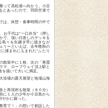
乗って高松港へ向かう。小豆
るとあったので、羽田空港で
。
ーでは、休憩・食事時間の中で
、お千代は“一口弁当”（押し
かで、強い日差しのデッキを
る島々を矢継ぎ早に描きなが
ェリーといえば、去年晩秋の
波に揉まれにもまれた“ふたり
の散策中に１枚、次の「寒霞
ラマ、ロープウェイ頂上駅と
枚を描いて大いに満足。
大浴場の露天展望と地場山海
舎と再現村を散策（８０分）
前に１人の少年が小豆島から
鮮やかに蘇った。
教育で！」の想いで創設した