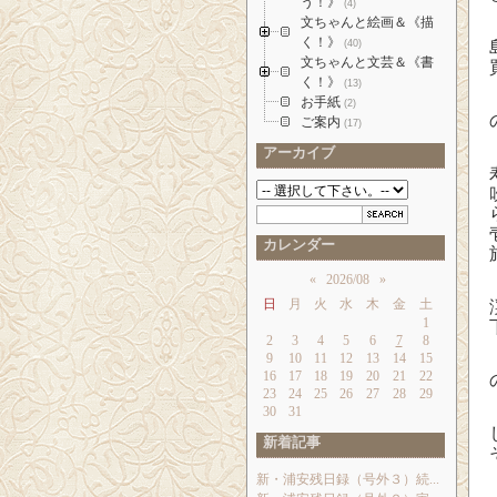
う！》
(4)
文ちゃんと絵画＆《描
く！》
(40)
文ちゃんと文芸＆《書
く！》
(13)
お手紙
(2)
ご案内
(17)
アーカイブ
カレンダー
«
2026/08
»
日
月
火
水
木
金
土
1
2
3
4
5
6
7
8
9
10
11
12
13
14
15
16
17
18
19
20
21
22
23
24
25
26
27
28
29
30
31
新着記事
新・浦安残日録（号外３）続...