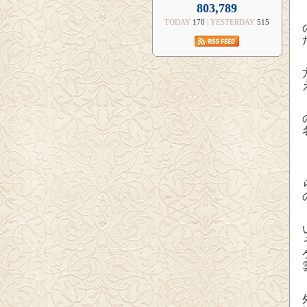
803,789
TODAY
170
| YESTERDAY
515