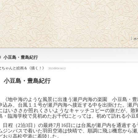
ホ
小豆島・豊島紀行
文ちゃんと絵画＆《描く！》
2015/09/04 04:12
小豆島・豊島紀行
《地中海のような風景に出逢う瀬戸内海の楽園 小豆島・豊
申込み、台風１１号が瀬戸内海へ接近する中を出掛けた。瀬戸
にはいささか照れくさいようなキャッチコピーの旅だが、敗
島・臨海学校で見初めたお千代にとっては、初めて訪れる小豆
日程（
2
泊
3
日）の最終
7
月
16
日には台風が瀬戸内を通過する
ムジンバスで着いた羽田空港は快晴で、順調に飛ぶ機窓から瀬
どおり高松空港に着陸した。