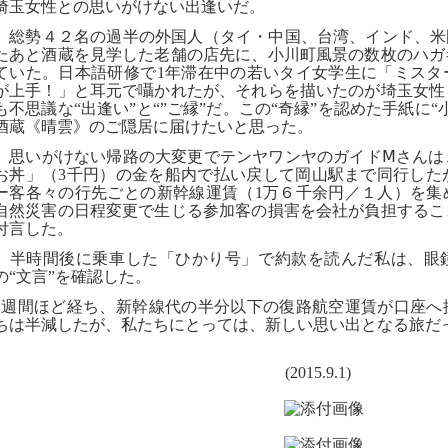
埼玉女性との思いがけない出逢いだ。
総勢４２名の過半の外国人（タイ・中国、台湾、インド、米国
たあと酒蔵を見学した老舗の店先に、小川町風景の数枚のハガ
ていた。日本語研修で
1
年滞在中の若いタイ女学生に「ミスタ
が上手！」と耳元で囁かれたが、それらを描いたのが埼玉女性
も不思議な“出逢い”と“”ご縁”だ。この“奇縁”を認めた手紙に
酒蔵《晴雲》のご隠居に届けたいと思った。
思いがけない帰路の大変更でテンヤワンヤのガイド
Ⅿさんは
お丼」（
3
千円）の金を船内で払い戻して岡山駅まで同行した
ー客各々の行先ごとの新幹線運賃（
1
万６千余円／１人）を集
自然災害の日程変更で生じる参加客の損害を会社が負担するこ
付言した。
半時間後に乗車した「ひかり号」で約款を読んだ私は、眼
の“文言”を確認した。
1
週間ほど経ち、新幹線代の半分以下の復路航空運賃が口座へ
ちは半減したが、私たちにとっては、新しい思い出となる旅だ
(2015.9.1)