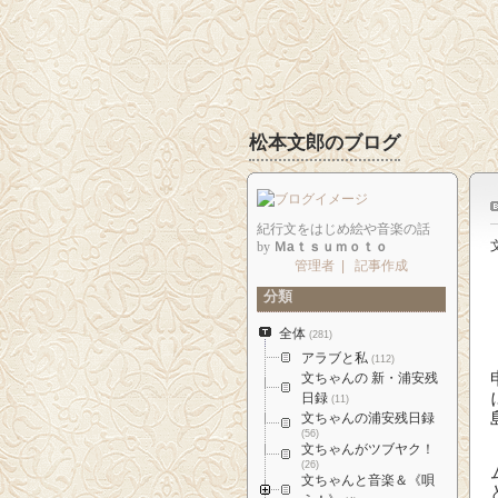
松本文郎のブログ
紀行文をはじめ絵や音楽の話
by
Ｍaｔｓｕｍｏｔｏ
管理者
|
記事作成
分類
全体
(281)
アラブと私
(112)
文ちゃんの 新・浦安残
日録
(11)
文ちゃんの浦安残日録
(56)
文ちゃんがツブヤク！
(26)
文ちゃんと音楽＆《唄