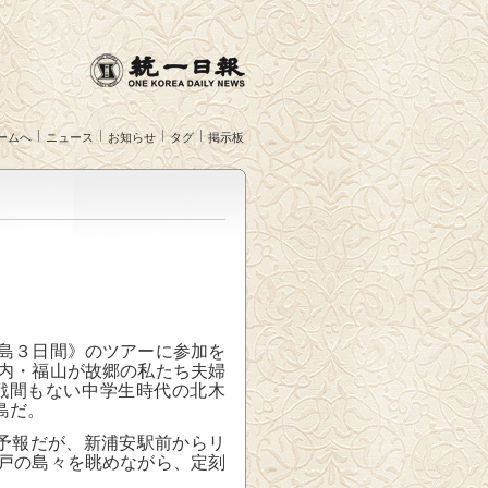
ームへ
ニュース
お知らせ
タグ
掲示板
島３日間》のツアーに参加を
内・福山が故郷の私たち夫婦
戦間もない中学生時代の北木
島だ。
予報だが、新浦安駅前からリ
戸の島々を眺めながら、定刻