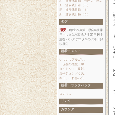
新・浦安残日録（号外２）家...
新・浦安残日録（８）
新・浦安残日録（７）
新・浦安残日録（６）
タグ
浦安
CT検査
福島第一原発事故
瀬
戸内しまなみ海道紀行
瀬戸
民主
主義
パンダ
アユタヤの仏塔
日録
脱原発
新着コメント
いよいよアルゴリ...
現在の機械工学...
タイトル：（反対...
奥平ジュンゾウ氏...
本日、ふれあい公...
新着トラックバック
ロレッ...
リンク
カウンター