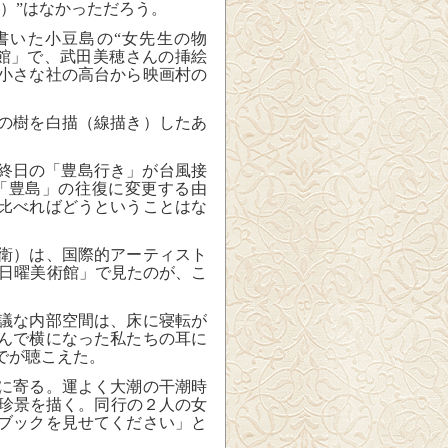
）”はなかっただろう。
いた小豆島の“女先生の物
館」で、武田美穂さんの挿絵
小さな社の高台から映画村の
の樹を白描（線描き）したあ
終日の「豊島行き」が台風接
「豊島」の往復に変更する由
比べればどうということはな
衛）は、国際的アーティスト
日曜美術館」で見たのが、こ
議な内部空間は、床に寝転が
んで横になった私たちの耳に
でが聴こえた。
に寄る。運よく大潮の干潮時
の珍景を描く。同行の２人の女
ブックを見せてください」と