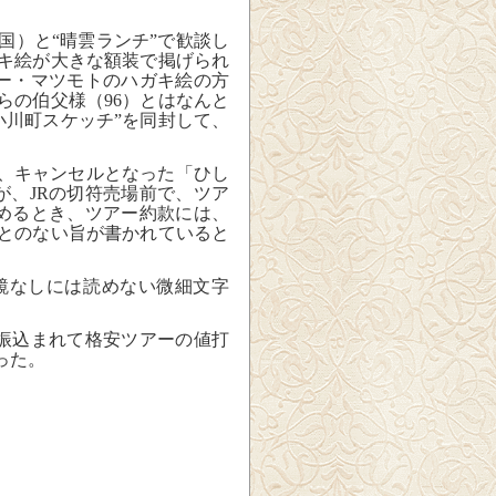
）と“晴雲ランチ”で歓談し
キ絵が大きな額装で掲げられ
ー・マツモトのハガキ絵の方
らの伯父様（
96
）とはなんと
“小川町スケッチ”を同封して、
、
キャンセルとなった「ひし
が、
JR
の切符売場前で、ツア
めるとき、ツアー約款に
は、
とのない旨が書かれていると
鏡なしには読めない微細文字
振込まれて格安ツアーの値打
った。