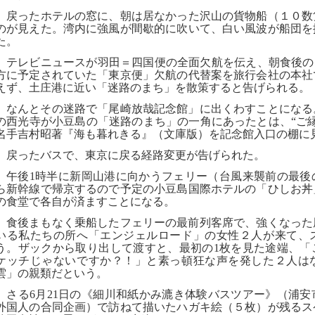
戻ったホテルの窓に、朝は居なかった沢山の貨物船（１０数
のが見えた。湾内に強風が間歇的に吹いて、白い風波が船団を
た。
テレビニュースが羽田＝四国便の全面欠航を伝え、朝食後の
方に予定されていた「東京便」欠航の代替案を旅行会社の本社
えず、土庄港に近い「迷路のまち」を散策すると告げられる。
なんとその迷路で「尾崎放哉記念館」に出くわすことになる
の西光寺が小豆島の「迷路のまち」の一角にあったとは、“ご
名手吉村昭著『海も暮れきる』（文庫版）を記念館入口の棚に
戻ったバスで、東京に戻る経路変更が告げられた。
午後
1
時半に新岡山港に向かうフェリー（台風来襲前の最後
ら新幹線で帰京するので予定の小豆島国際ホテルの「ひしお丼
の食堂で各自が済ますことになる。
食後まもなく乗船したフェリーの最前列客席で、強くなった
いる私たちの所へ「エンジェルロード」の女性２人が来て、
う。ザックから取り出して渡すと、最初の
1
枚を見た途端、「
ケッチじゃないですか？！」と素っ頓狂な声を発した２人は
雲」の親類だという。
さる
6
月
21
日の《細川和紙かみ漉き体験バスツアー》（浦安
外国人の合同企画）で訪ねて描いたハガキ絵（５枚）が残るス