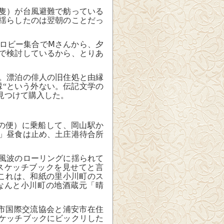
隻）が台風避難で舫っている
揺らしたのは翌朝のことだっ
ロビー集合で
Ⅿ
さんから、夕
で検討しているから、とりあ
。漂泊の俳人の旧住処と由縁
縁“という外ない。伝記文学の
見つけて購入した。
の便）に乗船して、岡山駅か
」昼食は止め、土庄港待合所
風波のローリングに揺られて
スケッチブックを見せてと言
これは、和紙の里小川町のス
なんと小川町の地酒蔵元「晴
市国際交流協会と浦安市在住
ケッチブックにビックリした