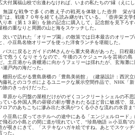
広大付属福山校で出逢わなければ、いまの私たちの“縁（えにし
無謀な戦争で多くの教え子の戦死を体験した壺井 栄が書
語”は、
戦
後７０年を経ても読み継がれている。「壺井栄文学
入り本（第１３刷）を旅の記念に購入して、記念館を見下ろす
屋根の重なりと周囲の山と海をスケッチした。
次いで訪れた「オリーブ園」の散策では日本最古のオリーブ
と、小豆島名物オリーブを使った洋食ランチを堪能した。
バスに戻るとガイドの
Ⅿ
さんから重大発表があった。
日程最
近で危うくなりそうなので、午後のスケジュールを芸術の島
だ。土庄港から唐櫃港に向かうフェリーは揺れたが、玄海灘に
い瀬戸内の海だった。
棚田が広がる豊島唐櫃の「豊島美術館」（建築設計：西沢立
内藤礼とのコラボによるユニークな展示空間作品で、
NHK
「新
の旅のきっかけだった。
草原から円盤の屋根だけがのぞくコンクリートシェルの不思
っている外国人男の昼寝の鼾が響きわたるほど音に敏感で、並
フロアのあちこちに滲み出た水滴がつくる小さな流れの水音ま
小豆島に戻ってホテルへの途中にある「エンジェルロード」
で飛石の小島との間に道が現れていて、“珍島物語
㏌
小豆島”
性が覗きにきて、「ス
テキなハガキ絵ですね。あとでスケッチ
言った。