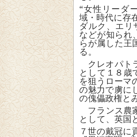
“女性リーダ
域・時代に存
ダルク、エリ
などが知られ
らが属した王
る。
クレオパトラ
として１８歳
を狙うローマ
の魅力で虜に
の傀儡政権と
フランス農家
として、英国
７世の戴冠に