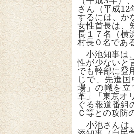
（平成
3
年）
さん（平成
12
するには、か
女性首長は、
長１７名（横
村長０名であ
小池知事は、
性が少ないと
でも幹部に登
じで、先進国
場」の幟を立
革」「東京オ
ぐる報道番組
Ｃ等との攻防
小池さんは、
添知事（自民