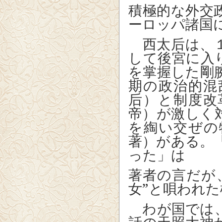
積極的な外交
ーロッパ諸国
西太后は、１
して後宮に入
を掌握した剛
期の政治的混
后）と制度改
帝）が激しく
を綯い交ぜの
著）がある。
った」は
著者の言だが
女”と唄われ
わが国では、