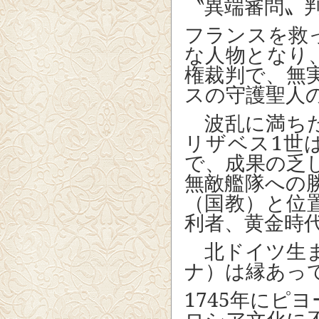
〝異端審問〟
フランスを救
な人物となり
権裁判で、無
スの守護聖人
波乱に満ちた
リザベス
1
世
で、成果の乏
無敵艦隊への
（国教）と位
利者、黄金時
北ドイツ生ま
ナ）は縁あっ
1745
年にピヨ