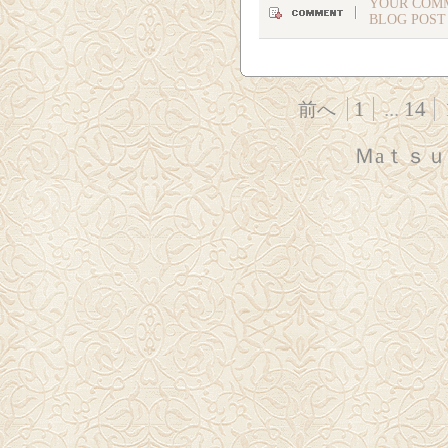
YOUR COMM
BLOG POST
1
...
14
前へ
Ｍaｔｓ