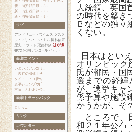
新・浦安残日録（号外２）家...
大統領、英国
新・浦安残日録（８）
新・浦安残日録（７）
の時代を築き
新・浦安残日録（６）
Ｂなどの独立
タグ
くない。
アンドリュー・ワイエス
グスタ
フ・クリムト
ベトナム
岡林信康
はがき
歴史
イラスト
冠婚葬祭
井の頭公園
アンコール・ワット
日本はとい
新着コメント
オリンピック
いよいよアルゴリ...
氏が都民・国
現在の機械工学...
選までの経緯
タイトル：（反対...
奥平ジュンゾウ氏...
が、選挙キャ
本日、ふれあい公...
係予算や施設
新着トラックバック
かうかが、そ
ロレッ...
ところで、日
リンク
和２１年公布
カウンター