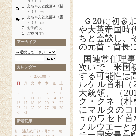
う！》
(4)
文ちゃんと絵画＆《描
く！》
(40)
文ちゃんと文芸＆《書
Ｇ
20
に初参
く！》
(13)
や大英帝国時
お手紙
(2)
ご案内
ちと会談し、
(17)
アーカイブ
の元首・首長に
国連常任理
次いで、米国
カレンダー
する可能性は
«
2026/08
»
ルケル首相（
日
月
火
水
木
金
土
1
大統領、（
20
2
3
4
5
6
7
8
ク・クネ（朴
9
10
11
12
13
14
15
16
17
18
19
20
21
22
にマルタのコ
23
24
25
26
27
28
29
30
31
ュのワセド首
新着記事
ノルウエーと
新・浦安残日録（号外３）続...
チー国家最高