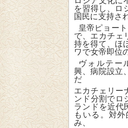
ロシア文化に
を習得し、ロ
国民に支持さ
皇帝ピョート
で、エカチェ
持を得て、ほ
ワで女帝即位
ヴォルテー
興、病院設立
だ
エカチェリー
ンド分割でロ
ランドを近代
もいる。対外
み、