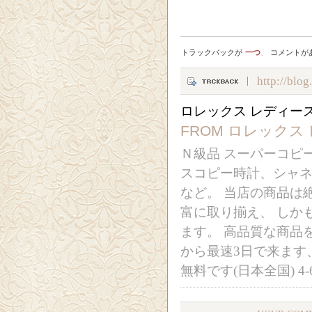
トラックバックが
一つ
、
コメントが
http://blo
ロレックス レディース
FROM
ロレックス 
Ｎ級品 スーパーコピ
スコピー時計、シャ
など。 当店の商品は
富に取り揃え、 しか
ます。 高品質な商品
から最速3日で来ます
無料です(日本全国) 4