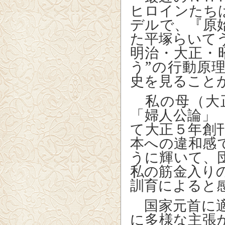
ヒロインたち
デルで、『原
た平塚らいて
明治・大正・
う”の行動原
史を見ること
私の母（大
「婦人公論」
て大正５年創
本への違和感
うに輝いて、
私の筋金入り
訓育によると
国家元首に適
に多様な主張