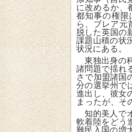
に改めるか、
都知事の権限
ら、ブレア元
脱した英国の
課題山積の状
状況にある。
東独出身の科
諸問題で揺れ
さで加盟諸国
分の選挙州で
進出し、彼女
まったが、そ
知的美人でオ
軟着陸をどう
難民入国の増