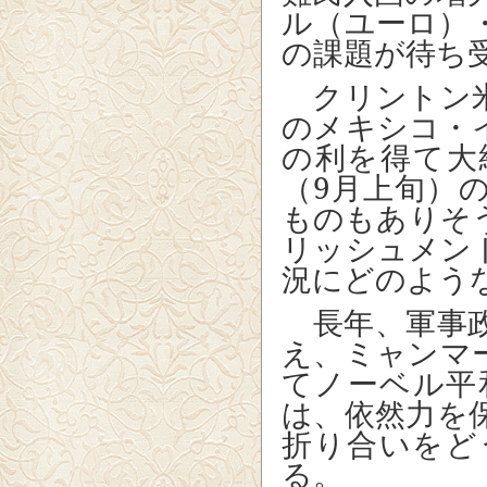
ル（ユーロ）
の課題が待ち
クリントン米
のメキシコ・
の利を得て大
（
9
月上旬）
ものもありそ
リッシュメン
況にどのよう
長年、軍事政
え、ミャンマ
てノーベル平
は、依然力を
折り合いをど
る。