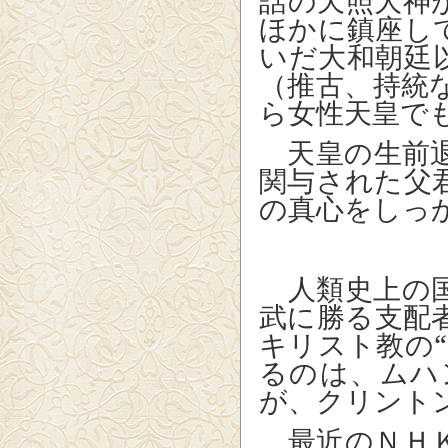
話の天照大神
ほかに鎮座し
いだ大和朝廷
（推古、持統
ら女性天皇で
天皇の生前退
関与された父
の真心をしっ
人類史上の国
武に勝る支配
キリスト教の
るのは、ムハ
が、クリント
最近のＮＨＫ