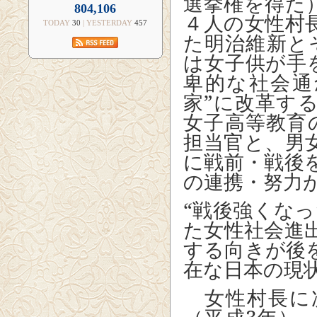
選挙権を得た
804,106
４人の女性村
TODAY
30
| YESTERDAY
457
た明治維新と
は女子供が手
卑的な社会通
家”に改革す
女子高等教育
担当官と、男
に戦前・戦後
の連携・努力
“戦後強くな
た女性社会進
する向きが後
在な日本の現
女性村長に