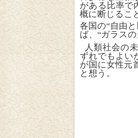
がある比率で
概に断じるこ
各国の“自由
ば、“ガラス
人類社会の
ずれでもよい
が国に女性元
と想う。