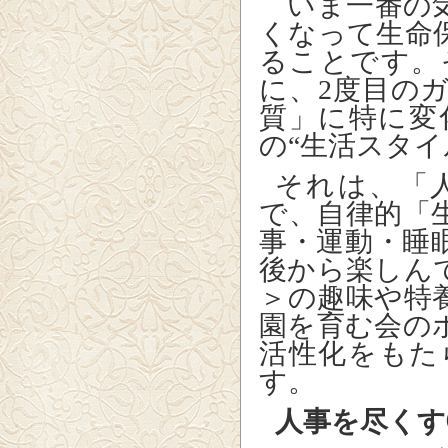
いま一番の気
くなって生命
ることです。
に、
2
度目の
質」に特に変
の“生活スタイ
それは、「
で、自律的「
事・運動・睡
後から楽しん
＞の趣味や特
園を育む会の
活性化をもた
す。
人事を尽くす