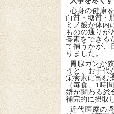
人事を尽くす
心身の健康
白質・糖質・
ミノ酸が体内
ものの通りが
養素をできる
て補うかが、
りました。
胃腺ガンが
うと、お千代
栄養素に富む
（毎食、
1
時
婿が関わる総
補完的に摂取
近代医療の埒