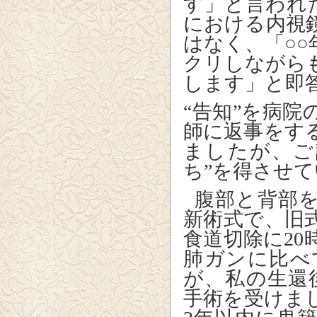
す」と言われ
における内視
はなく、「○
クリしながら
します」と即
“告知”を病
師に返事をす
ましたが、ご
ち”を得させ
腹部と背部
新術式で、旧
食道切除に
20
肺ガンに比べ
が、私の生還
手術を受けま