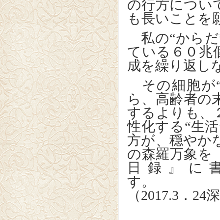
の行方につい
も長いことを
私の“からだ
ている６０兆
成を繰り返し
その細胞が“
ら、高齢者の
するよりも、
性化する“生活
方が、穏やか
の森羅万象を
日録』に
（
2017.3
．
24
深