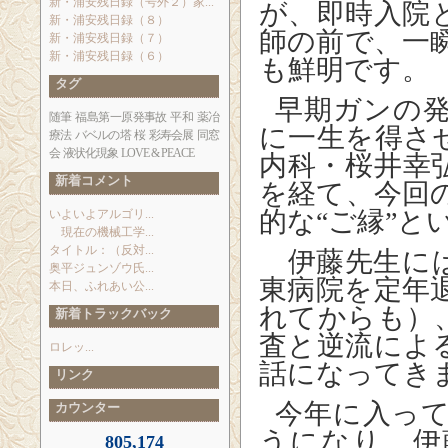
新・浦安残日録（号外２）家...
が、即時入院
新・浦安残日録（８）
師の前で、一
新・浦安残日録（７）
新・浦安残日録（６）
も鮮明です。
タグ
早期ガンの
随筆
福島第一原発事故
平和
薬冶
に一生を得さ
療法
バベルの塔
桜
彩寿会展
同窓
会
液状化現象
LOVE & PEACE
内科・桜井幸
新着コメント
を経て、今回
的な“ご縁”と
いよいよアルゴリ...
現在の機械工学...
タイトル：（反対...
伊藤先生には
奥平ジュンゾウ氏...
東病院を定年
本日、ふれあい公...
れてからも）
新着トラックバック
査と逆流によ
ロレッ...
話になってき
リンク
今年に入っ
カウンター
うになり、伊
805,174