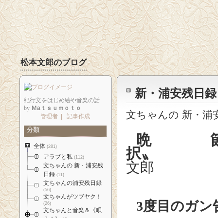
松本文郎のブログ
新・浦安残日録
紀行文をはじめ絵や音楽の話
by
Ｍaｔｓｕｍｏｔｏ
文ちゃんの 新・浦
管理者
|
記事作成
分類
晩
全体
(281)
択〟
アラブと私
(112)
文郎
文ちゃんの 新・浦安残
日録
(11)
文ちゃんの浦安残日録
(56)
文ちゃんがツブヤク！
3
度目のガン
(26)
文ちゃんと音楽＆《唄