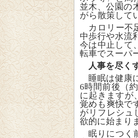
並木、公園の
がら散策して
カロリー不足
中歩行や水流
今は中止して
転車でスーパ
人事を尽く
睡眠は健康
6
時間前後（
に起きますが
覚めも爽快で
がリフレシュ
欲的に始まり
眠りにつく前