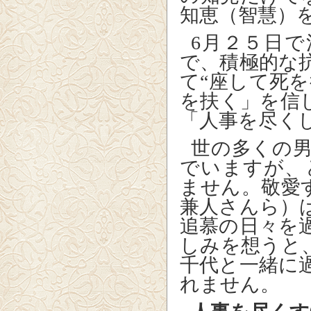
知恵（智慧）
6
月２５日で
で、積極的な
て“座して死
を扶く」を信
「人事を尽く
世の多くの
でいますが、
ません。敬愛
兼人さんら）
追慕の日々を
しみを想うと
千代と一緒に
れません。