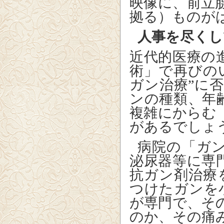
映像に、前立
拠る）ものが
人事を尽くし
近代的医療の
術」で再びの
ガン治療”に
ンの種類、年
複雑にからむ
があるでしょ
病院の「ガ
泌尿器等に専
抗ガン剤治療
つけたガンを
が専門で、そ
のか、その痛