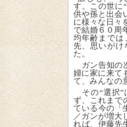
す。この世に
供や孫と出会
に様々な日々
で結婚６０周
均年齢までは
先、思いがけ
た。
ガン告知の次
婦に家に来て
て、みんなの
その“選択”
ず、これまで
ている今の「
／ガンが増大
れば、伊藤先