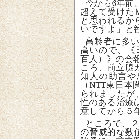
今から
6
年前
超えて受けた
と思われるか
いですよ」と
高齢者に多
高いので、《
百人）》の会
ころ、前立腺
知人の助言や
（
NTT
東日本
られましたが
性のある治療
意してから５
ところで、２
の脅威的な数