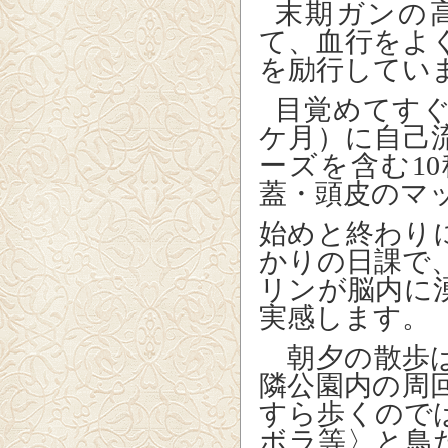
末期ガンの
て、血行をよ
を励行してい
目覚めてす
ケ月）に自己
ーズを含む
10
蓋・頭皮のマ
始めと終わり
かりの日課で
リンが脳内に
実感します。
朝夕の散歩は
隣公園内の周
すら歩くので
ボラ等〉と鳥