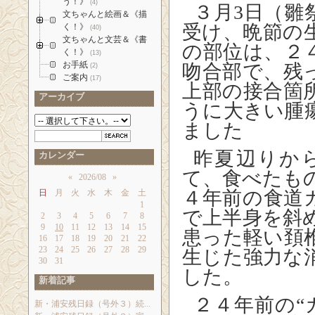
う！》
(4)
３月
3
日（雛
文ちゃんと絵画＆《描
受け、晩節の
く！》
(40)
文ちゃんと文芸＆《書
の部位は、２
く！》
(13)
お手紙
吻合部で、残
(2)
ご案内
(17)
上部の接合箇
アーカイブ
うに大きい腫
ました
昨夏辺りか
カレンダー
て、食べたも
«
2026/08
»
４年前の食道
日
月
火
水
木
金
土
1
で上半身を斜
2
3
4
5
6
7
8
9
10
11
12
13
14
15
患った軽い頚
16
17
18
19
20
21
22
23
24
25
26
27
28
29
生じた強力な
30
31
した。
新着記事
２４年前の“
新・浦安残日録（号外３）続...