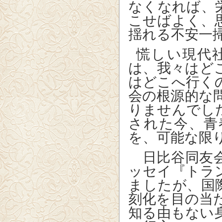
なくなれば、
こせばよく、
揺れる不安一
慌しい現代
は、我々はど
はどこへ行く
会の根源的な
りませんでし
された今、青
を、可能な限
日比谷同友
ッセイ『トラ
ましたが、国
刻化を目の当
知る由もない