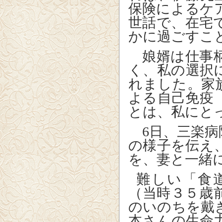
保険によるケ
世話で、在宅
かに過ごすこ
娘婿は仕事柄
く、私の選択
れました。家族
よる自己免疫
とは、私にと
6
日、三楽病
の様子を伝え
を、妻と一緒
難しい「食
（当時３５歳
のいのちを戴
本さんの生命