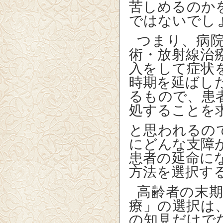
苦しめるのか
ではないでし
つまり、病
術・放射線治
入をして症状
時期を延ばし
るもので、患
処することを
と思われるの
にどんな支障
患者の延命に
方法を選択す
高齢者の末
療」の選択は
の知見だけで