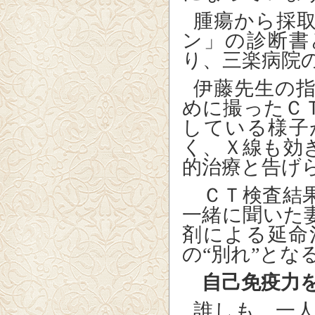
腫瘍から採
ン」の診断書
り、三楽病院
伊藤先生の
めに撮ったＣ
している様子
く、Ｘ線も効
的治療と告げ
ＣＴ検査結果
一緒に聞いた
剤による延命
の“別れ”と
自己免疫力
誰しも、一