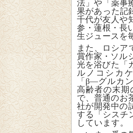
法」や「薬事
果があった記
千代が友人や
参・蓮根・長
生ジュースを
また、ロシア
賞作家・ソル
光を浴びた「
ルノコシカ
「β―グルカ
高齢者の末期
で、普通のお
社が開発中の
する「シスチ
しています。