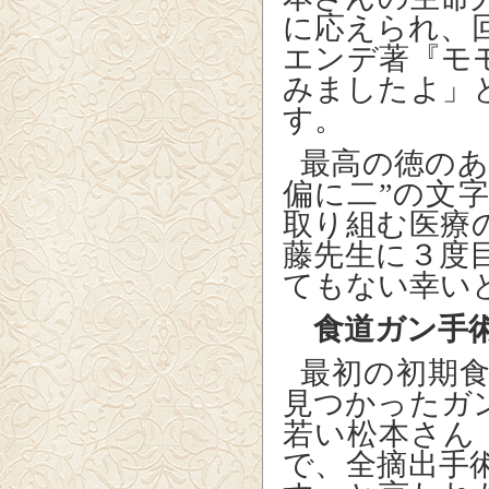
に応えられ、
エンデ著『モ
みましたよ」
す。
最高の徳のあ
偏に二”の文
取り組む医療
藤先生に３度
てもない幸い
食道ガン手
最初の初期
見つかったガ
若い松本さん
で、全摘出手