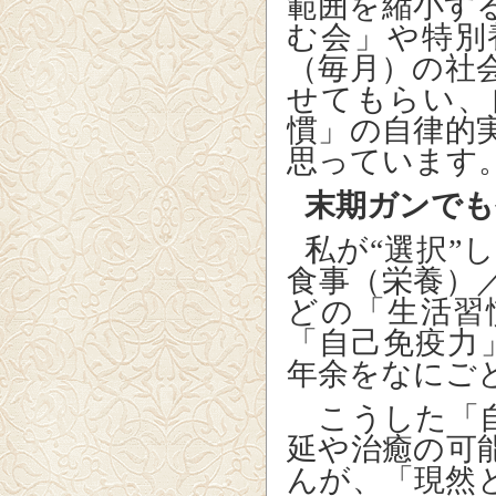
範囲を縮小す
む会」や特別
（毎月）の社
せてもらい、
慣」の自律的
思っています
末期ガンで
私が“選択”
食事（栄養）
どの「生活習
「自己免疫力
年余をなにご
こうした「自
延や治癒の可
んが、「現然