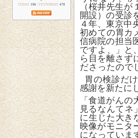
（桜井先生が
TODAY
196
| YESTERDAY
478
開設）の受診
４年、東京中
初めての胃カ
信病院の担当
ですよ、」と
ら目を離さず
ださったので
胃の検診だ
感謝を新たに
「食道がんの
見るなんてネ
に生じた大き
映像がモニタ
になっていま