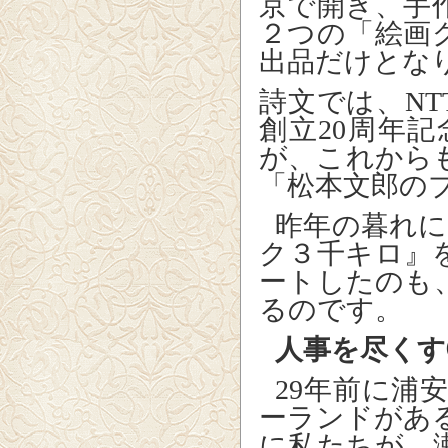
京で開き、手
２つの「絵画
出品だけとな
詩文では、
NT
創立
20
周年記
が、これから
「松本文郎の
昨年の暮れに
ク３千キロ』
ートしたのも
るのです。
人事を尽くす
29
年前に浦
ーランドがあ
に私たちが、