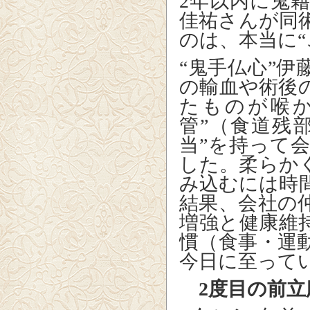
2
年以内に鬼
佳祐さんが同
のは、本当に“
“鬼手仏心”
の輸血や術後
たものが喉
管”（食道残
当”を持って
した。柔らか
み込むには時
結果、会社の
増強と健康維
慣（食事・運
今日に至って
2
度目の前立