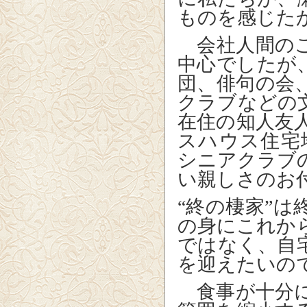
ものを感じた
会社人間のこ
中心でしたが
団、俳句の会
クラブなどの
在住の知人友
スハウス住宅
シニアクラブ
い親しさのお
“終の棲家”
の身にこれか
ではなく、自
を迎えたいの
食事が十分に