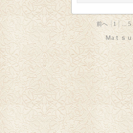
1
...
5
前へ
Ｍaｔｓ