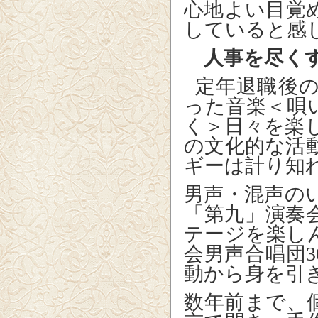
心地よい目覚
していると感
人事を尽く
定年退職後
った音楽＜唄
く＞日々を楽
の文化的な活
ギーは計り知
男声・混声の
「第九」演奏
テージを楽し
会男声合唱団
3
動から身を引
数年前まで、