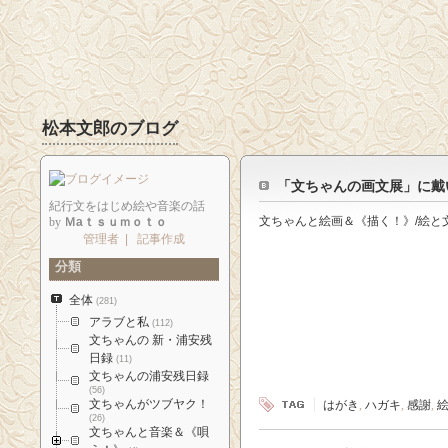
松本文郎のブログ
「文ちゃんの画文展」に戴
紀行文をはじめ絵や音楽の話
文ちゃんと絵画＆《描く！》/絵と
by
Ｍaｔｓｕｍｏｔｏ
管理者
|
記事作成
分類
全体
(281)
アラブと私
(112)
文ちゃんの 新・浦安残
日録
(11)
文ちゃんの浦安残日録
(56)
文ちゃんがツブヤク！
はがき
,
ハガキ
,
感謝
,
(26)
文ちゃんと音楽＆《唄