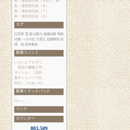
新・浦安残日録（号外２）家...
新・浦安残日録（８）
新・浦安残日録（７）
新・浦安残日録（６）
タグ
広島県
雪
薬冶療法
健康診断
岡林
信康
ハガキ絵
大震災
冠婚葬祭
佐
渡 裕
原発事故
新着コメント
いよいよアルゴリ...
現在の機械工学...
タイトル：（反対...
奥平ジュンゾウ氏...
本日、ふれあい公...
新着トラックバック
ロレッ...
リンク
カウンター
803,509