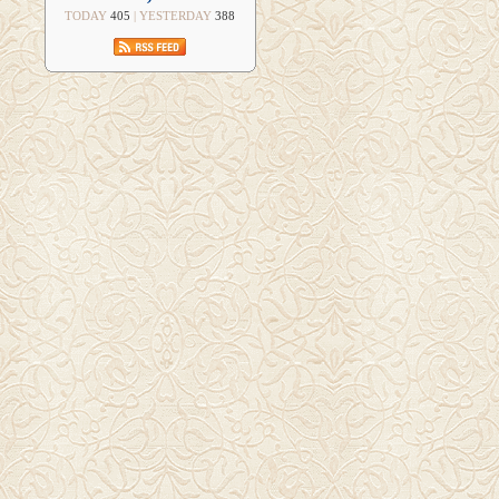
TODAY
405
| YESTERDAY
388