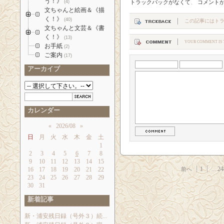
う！》
(4)
トラックバックがなくて
、
コメント
文ちゃんと絵画＆《描
く！》
(40)
この記事にはト
文ちゃんと文芸＆《書
く！》
(13)
YOUR COMMENT IS T
お手紙
(2)
ご案内
(17)
アーカイブ
カレンダー
«
2026/08
»
日
月
火
水
木
金
土
1
2
3
4
5
6
7
8
9
10
11
12
13
14
15
1
...
24
16
17
18
19
20
21
22
前へ
23
24
25
26
27
28
29
30
31
新着記事
新・浦安残日録（号外３）続...