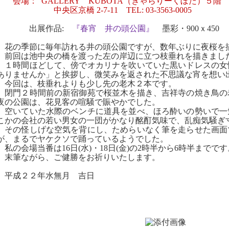
会場：
GALLERY
KUBOTA
（ぎゃらりーくぼた）５階
中央区京橋
2-7-11
TEL: 03-3563-0005
出展作品
:
『春宵 井の頭公園』
墨彩・
900
ｘ
450
花の季節に毎年訪れる井の頭公園ですが、数年ぶりに夜桜を
前回は池中央の橋を渡った左の岸辺に立つ枝垂れを描きまし
１時間ほどして、傍でオカリナを吹いていた黒いドレスの女
ありませんか」と挨拶し、微笑みを返された
不思議な宵を想い
今回は、枝垂れよりも少し先の老木２本です。
閉門２時間前の新宿御苑で桜並木を描き、吉祥寺の焼き鳥の
夜の公園は、花見客の喧騒で賑やかでした。
空いていた水際のベンチに道具を並べ、ほろ酔いの勢いで一
こかの会社の若い男女の一団がかなり酩酊気味で、乱痴気騒ぎ
その怪しげな空気を背にし、ためらいなく筆を走らせた画面
が、まるでヤケクソで踊っているようでした。
私の会場当番は
16
日
(
水
)
・
18
日
(
金
)
の
2
時半から
6
時半までです
末筆ながら、ご健勝をお祈りいたします。
平成２２年水無月 吉日