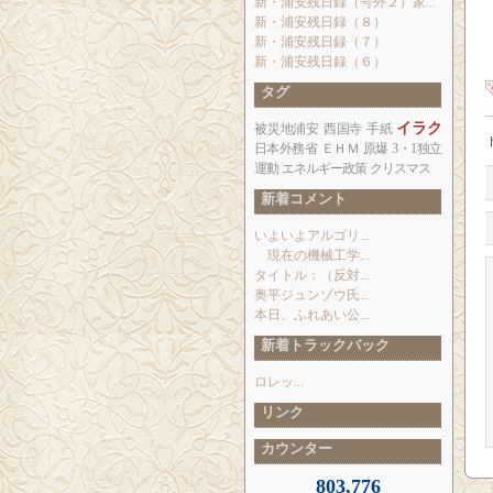
新・浦安残日録（号外２）家...
新・浦安残日録（８）
新・浦安残日録（７）
新・浦安残日録（６）
タグ
イラク
被災地浦安
西国寺
手紙
日本外務省
ＥＨＭ
原爆
3・1独立
運動
エネルギー政策
クリスマス
新着コメント
いよいよアルゴリ...
現在の機械工学...
タイトル：（反対...
奥平ジュンゾウ氏...
本日、ふれあい公...
新着トラックバック
ロレッ...
リンク
カウンター
803,776