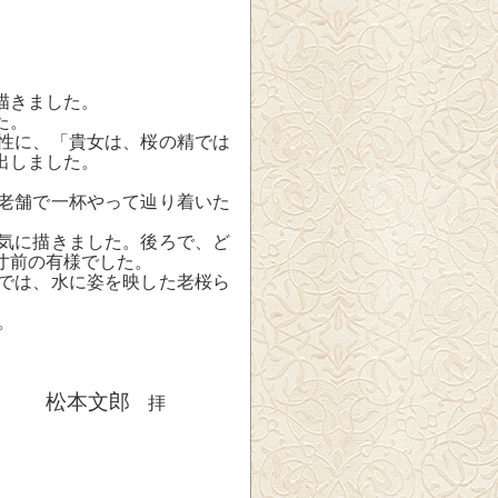
描きました。
た。
性に、「貴女は、桜の精では
出しました。
老舗で一杯やって辿り着いた
気に描きました。後ろで、ど
寸前の有様でした。
では、水に姿を映した老桜ら
。
松本文郎
拝