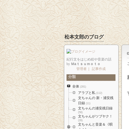
松本文郎のブログ
紀行文をはじめ絵や音楽の話
by
Ｍaｔｓｕｍｏｔｏ
管理者
|
記事作成
分類
全体
(281)
アラブと私
(112)
文ちゃんの 新・浦安残
日録
(11)
文ちゃんの浦安残日録
(56)
文ちゃんがツブヤク！
(26)
文ちゃんと音楽＆《唄