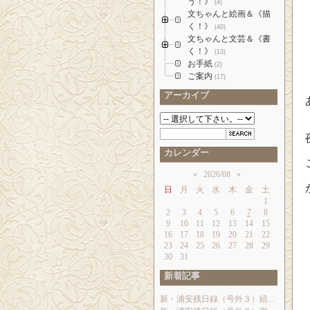
う！》
(4)
文ちゃんと絵画＆《描
く！》
(40)
文ちゃんと文芸＆《書
く！》
(13)
お手紙
(2)
ご案内
(17)
アーカイブ
カレンダー
«
2026/08
»
日
月
火
水
木
金
土
1
2
3
4
5
6
7
8
9
10
11
12
13
14
15
16
17
18
19
20
21
22
23
24
25
26
27
28
29
30
31
新着記事
新・浦安残日録（号外３）続...