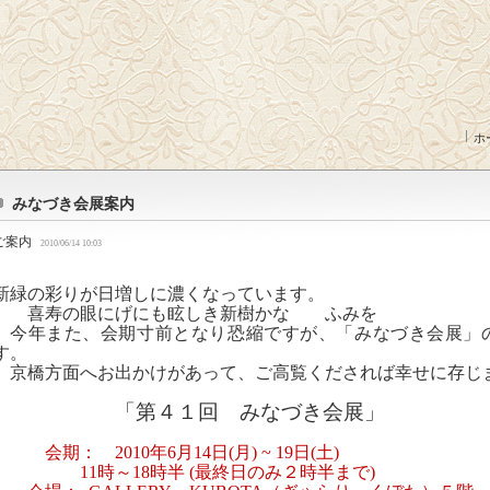
ホ
みなづき会展案内
ご案内
2010/06/14 10:03
新緑の彩りが日増しに濃くなっています。
喜寿の眼にげにも眩しき新樹かな ふみを
今年また、会期寸前となり恐縮ですが、「みなづき会展」
す。
京橋方面へお出かけがあって、ご高覧くだされば幸せに存じ
「第４１回 みなづき会展」
会期：
2010
年
6
月
14
日
(
月
) ~ 19
日
(
土
)
11
時～
18
時半
(
最終日のみ２時半まで
)