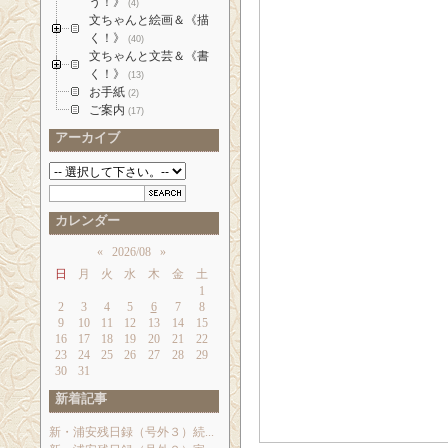
う！》
(4)
文ちゃんと絵画＆《描
く！》
(40)
文ちゃんと文芸＆《書
く！》
(13)
お手紙
(2)
ご案内
(17)
アーカイブ
カレンダー
«
2026/08
»
日
月
火
水
木
金
土
1
2
3
4
5
6
7
8
9
10
11
12
13
14
15
16
17
18
19
20
21
22
23
24
25
26
27
28
29
30
31
新着記事
新・浦安残日録（号外３）続...