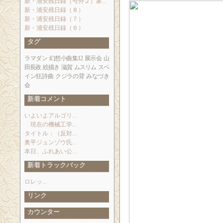
新・浦安残日録（号外２）家...
新・浦安残日録（８）
新・浦安残日録（７）
新・浦安残日録（６）
タグ
ラマダン
幻想小曲集12
展示会
山
田長政
絵描き
滋賀
ムスリム
スペ
イン狂詩曲
クジラの背
みなづき
会
新着コメント
いよいよアルゴリ...
現在の機械工学...
タイトル：（反対...
奥平ジュンゾウ氏...
本日、ふれあい公...
新着トラックバック
ロレッ...
リンク
カウンター