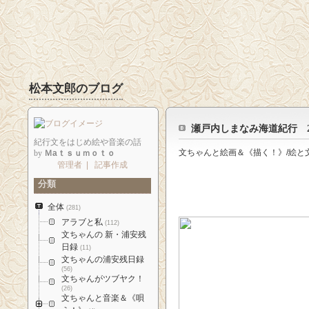
松本文郎のブログ
瀬戸内しまなみ海道紀行 2000
紀行文をはじめ絵や音楽の話
文ちゃんと絵画＆《描く！》/絵と
by
Ｍaｔｓｕｍｏｔｏ
管理者
|
記事作成
分類
全体
(281)
アラブと私
(112)
文ちゃんの 新・浦安残
日録
(11)
文ちゃんの浦安残日録
(56)
文ちゃんがツブヤク！
(26)
文ちゃんと音楽＆《唄