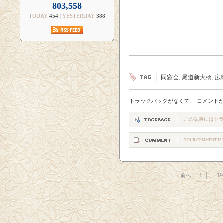
803,558
TODAY
454
| YESTERDAY
388
同窓会
,
尾道新大橋
,
広
トラックバックがなくて
、
コメント
この記事にはト
YOUR COMMENT IS T
1
...
19
前へ